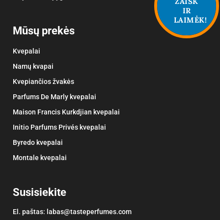
ŽAISK
IR
LAIMĖK!
Mūsų prekės
Kvepalai
Namų kvapai
Kvepiančios žvakės
Parfums De Marly kvepalai
Maison Francis Kurkdjian kvepalai
Initio Parfums Privés kvepalai
Byredo kvepalai
Montale kvepalai
Susisiekite
El. paštas:
labas@tasteperfumes.com