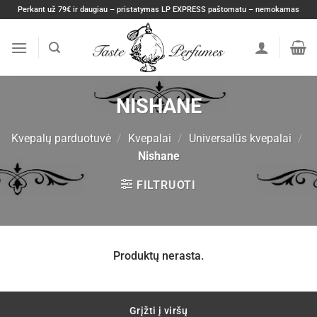
Skip
Perkant už 79€ ir daugiau – pristatymas LP EXPRESS paštomatu – nemokamas
to
content
NISHANE
Kvepalų parduotuvė
/
Kvepalai
/
Universalūs kvepalai
/
Nishane
FILTRUOTI
Produktų nerasta.
Grįžti į viršų