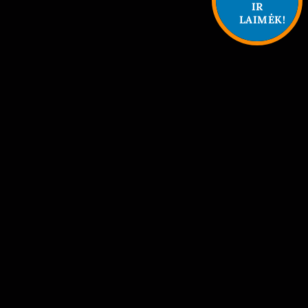
IR
LAIMĖK!