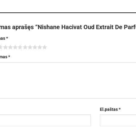
rmas aprašęs “Nishane Hacivat Oud Extrait De Par
mas
*
imas
*
El.paštas
*