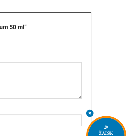
fum 50 ml”
🎉
ŽAISK