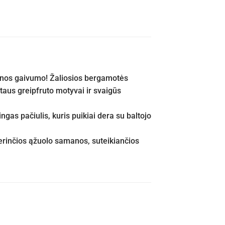
inos gaivumo! Žaliosios bergamotės
taus greipfruto motyvai ir svaigūs
gas pačiulis, kuris puikiai dera su baltojo
erinčios ąžuolo samanos, suteikiančios