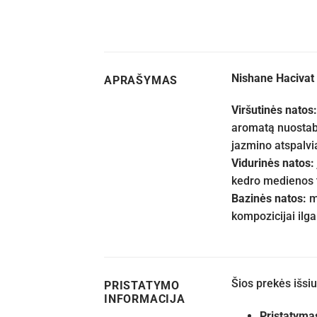
Nishane Hacivat 
APRAŠYMAS
Viršutinės natos
aromatą nuostabi
jazmino atspalvia
Vidurinės natos:
kedro medienos 
Bazinės natos:
m
kompozicijai ilga
Šios prekės išs
PRISTATYMO
INFORMACIJA
Pristatyma