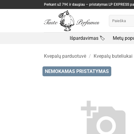
Skip
Perkant už 79€ ir daugiau – pristatymas LP EXPRESS 
to
Ieškoti:
content
Išpardavimas 🏷️
Metų popu
Kvepalų parduotuvė
/
Kvepalų buteliukai
NEMOKAMAS PRISTATYMAS