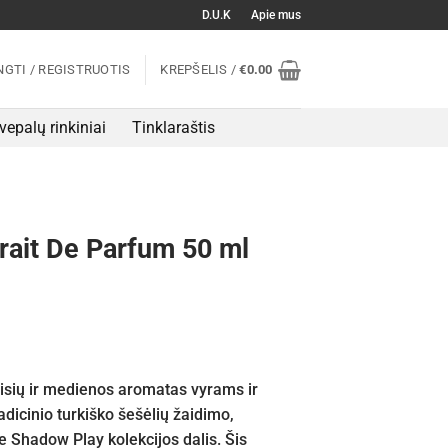
D.U.K
Apie mus
NGTI / REGISTRUOTIS
KREPŠELIS /
€
0.00
vepalų rinkiniai
Tinklaraštis
rait De Parfum 50 ml
aisių ir medienos aromatas vyrams ir
adicinio turkiško šešėlių žaidimo,
 Shadow Play kolekcijos dalis. Šis