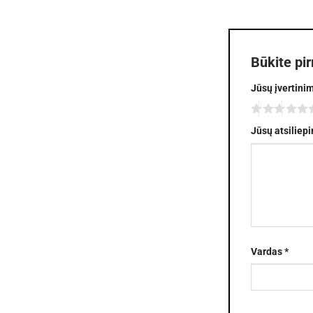
Būkite pi
Jūsų įvertini
Jūsų atsiliep
Vardas
*