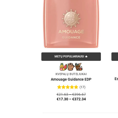
LIARIAUSI 🔥
METŲ POPULIARIAUSI 🔥
AL PARFUMS
KVEPALŲ BUTELIUKAI
ums Bois Imperial
Es
Amouage Guidance EDP
y Mist 100ml
(17)
3.85
Įvertinimas:
€
21.63
–
€
396.67
4.76
iš 5
€
17.30
–
€
372.34