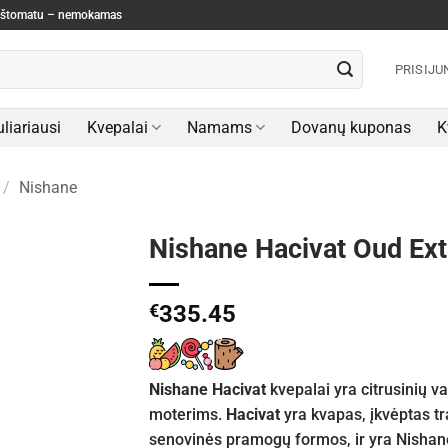
paštomatu – nemokamas
PRISIJU
liariausi
Kvepalai
Namams
Dovanų kuponas
K
/
Nishane
Nishane Hacivat Oud Ext
€
335.45
Nishane Hacivat
kvepalai yra citrusinių v
moterims.
Hacivat
yra kvapas, įkvėptas tr
senovinės pramogų formos, ir yra Nishane