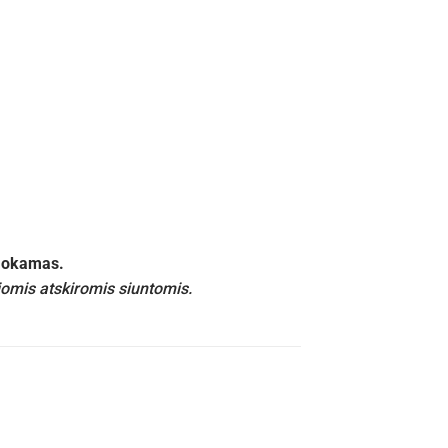
emokamas.
iomis atskiromis siuntomis.