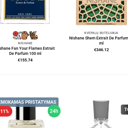
KVEPALŲ BUTELIUKAI
Nishane Shem Extrait De Parfum
ml
NISHANE
shane Fan Your Flames Extrait
€
346.12
De Parfum 100 ml
€
155.74
EMOKAMAS PRISTATYMAS
T
24h
 -11%