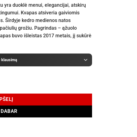
tu yra duoklė menui, elegancijai, atskirų
rtingumui. Kvapas atsiveria gaiviomis
s. Širdyje kedro medienos natos
pačiulių grožiu. Pagrindas – ąžuolo
pas buvo išleistas 2017 metais, jį sukūrė
e klausimą
e Parfum 50 ml
EPŠELĮ
I DABAR