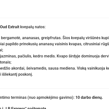
Oud Extrait
kvepalų natos:
:
bergamotė, ananasas, greipfrutas. Šios kvepalų viršūnės kup
ai papildo prinokusių ananasų vaisinis kvapas, citrusiniai rūgš
i;
jazminas, pačiulis, kedro medis. Kvapo širdyje dominuoja dervin
tonais;
edžio akordai, šeivamedis, sausa mediena. Viską vainikuoja k
i išliekantį poskonį.
iuntimo terminas (nuo apmokėjimo gavimo):
10 darbo dienų.
s į „LP Express“ paštomatą