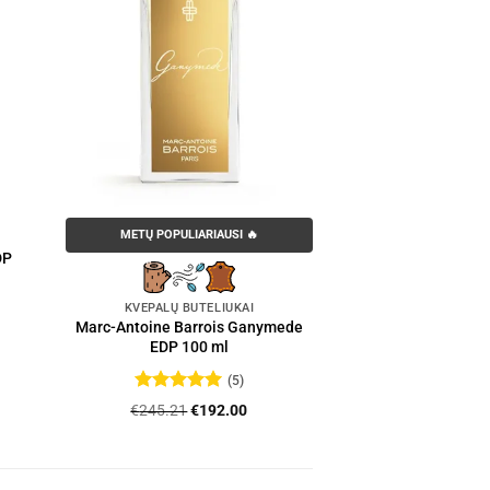
METŲ POPULIARIAUSI 🔥
DP
KVEPALŲ BUTELIUKAI
Marc-Antoine Barrois Ganymede
:
EDP 100 ml
6
gh
(5)
00
Įvertinimas:
Original
Current
€
245.21
€
192.00
5
iš 5
price
price
was:
is:
€245.21.
€192.00.