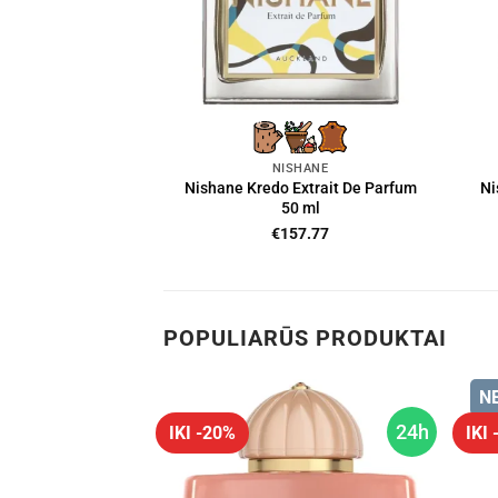
NISHANE
Nishane Kredo Extrait De Parfum
Ni
50 ml
€
157.77
POPULIARŪS PRODUKTAI
N
24h
24h
IKI -20%
IKI