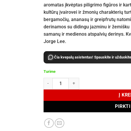
aromatas įkvėptas piligrimo figūros ir kar
kultūrų įvairovei ir žmonių charakterių tu
bergamočių, ananasų ir greipfrutų natomi
derinamos su didingu jazminu ir žemišku 
samanų ir medienos atspalvių derinys. Kva
Jorge Lee.
Čia kvepalų asistentas! Spauskite ir užduokit
Turime
produkto kiekis: Nishane Hacivat Oud Extrait D
Į KR
PIRKT