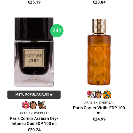
€
25.19
€
28.84
24h
METŲ POPULIARIAUSI 🔥
ARABIŠKI KVEPALAI
Paris Corner Virilis EDP 100
ml
ARABIŠKI KVEPALAI
Paris Corner Arabian Oryx
€
24.99
Intense Oud EDP 100 ml
€
20.24