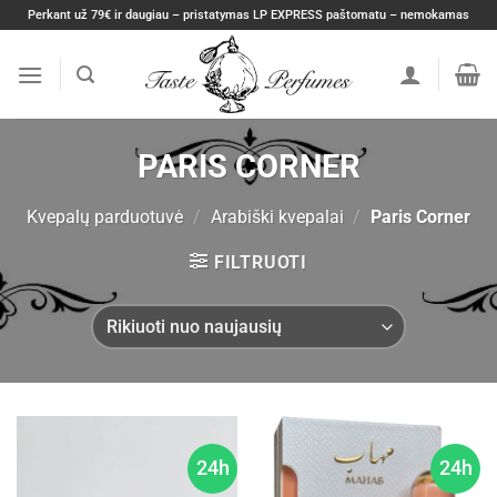
Skip
Perkant už 79€ ir daugiau – pristatymas LP EXPRESS paštomatu – nemokamas
to
content
PARIS CORNER
Kvepalų parduotuvė
/
Arabiški kvepalai
/
Paris Corner
FILTRUOTI
24h
24h