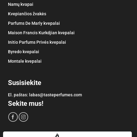
Namų kvapai
Kvepiančios žvakės
Parfums De Marly kvepalai
Maison Francis Kurkdjian kvepalai
Initio Parfums Privés kvepalai
Byredo kvepalai
Montale kvepalai
Susisiekite
El. paštas:
labas@tasteperfumes.com
Sekite mus!