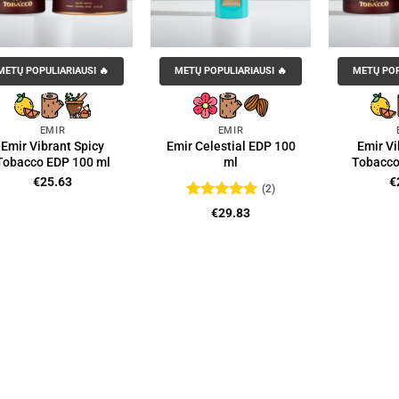
METŲ POPULIARIAUSI 🔥
METŲ POPULIARIAUSI 🔥
METŲ POP
EMIR
EMIR
Emir Vibrant Spicy
Emir Celestial EDP 100
Emir Vi
Tobacco EDP 100 ml
ml
Tobacco
€
25.63
€
(2)
Įvertinimas:
€
29.83
5
iš 5