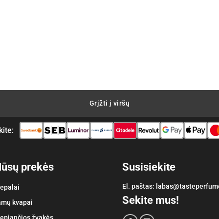
Grįžti į viršų
kite:
ūsų prekės
Susisiekite
El. paštas:
labas@tasteperfum
epalai
Sekite mus!
mų kvapai
epiančios žvakės