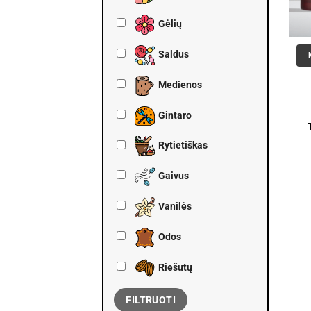
Gėlių
Saldus
Medienos
Gintaro
Rytietiškas
Gaivus
Vanilės
Odos
Riešutų
FILTRUOTI