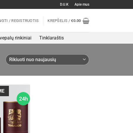
D.U.K
Apie mus
NGTI / REGISTRUOTIS
KREPŠELIS /
€
0.00
vepalų rinkiniai
Tinklaraštis
ME
24h