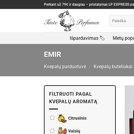
Skip
Perkant už 79€ ir daugiau – pristatymas LP EXPRESS 
to
Ieškoti:
content
Išpardavimas 🏷️
Metų popu
EMIR
Kvepalų parduotuvė
/
Kvepalų buteliukai
FILTRUOTI PAGAL
KVEPALŲ AROMATĄ
Citrusinis
Vaisių