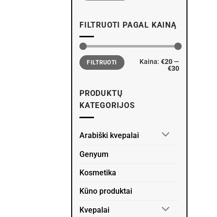
FILTRUOTI PAGAL KAINĄ
Min
Maks
Kaina:
€20
—
FILTRUOTI
kaina
kaina
€30
PRODUKTŲ
KATEGORIJOS
Arabiški kvepalai
Genyum
Kosmetika
Kūno produktai
Kvepalai