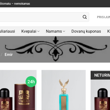
paštomatu – nemokamas
PRISIJU
liariausi
Kvepalai
Namams
Dovanų kuponas
K
/
Emir
NETURI
24h