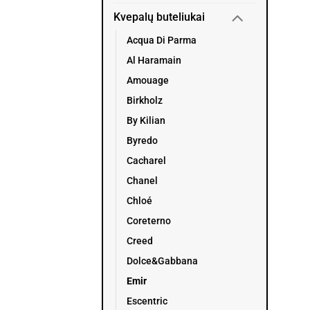
Kvepalų buteliukai
Acqua Di Parma
Al Haramain
Amouage
Birkholz
By Kilian
Byredo
Cacharel
Chanel
Chloé
Coreterno
Creed
Dolce&Gabbana
Emir
Escentric