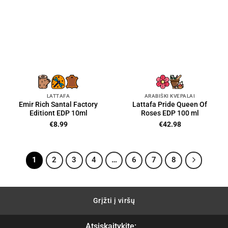
LATTAFA
ARABIŠKI KVEPALAI
Emir Rich Santal Factory
Lattafa Pride Queen Of
Editiont EDP 10ml
Roses EDP 100 ml
€
8.99
€
42.98
1
2
3
4
…
6
7
8
Grįžti į viršų
Atsiskaitykite: