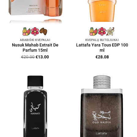
ARABIŠKI KVEPALAI
KVEPALŲ BUTELIUKAI
Nusuk Mahab Extrait De
Lattafa Yara Tous EDP 100
Parfum 15ml
ml
Original
Current
€
20.00
€
13.00
€
28.08
price
price
was:
is:
€20.00.
€13.00.