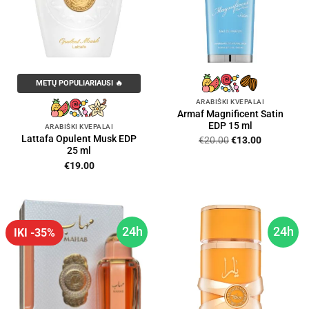
METŲ POPULIARIAUSI 🔥
ARABIŠKI KVEPALAI
Armaf Magnificent Satin
EDP 15 ml
ARABIŠKI KVEPALAI
Lattafa Opulent Musk EDP
Original
Current
€
20.00
€
13.00
25 ml
price
price
was:
is:
€
19.00
€20.00.
€13.00.
24h
24h
IKI -35%