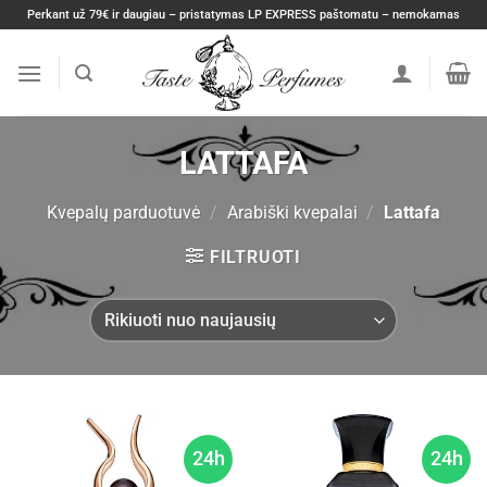
Skip
Perkant už 79€ ir daugiau – pristatymas LP EXPRESS paštomatu – nemokamas
to
content
LATTAFA
Kvepalų parduotuvė
/
Arabiški kvepalai
/
Lattafa
FILTRUOTI
24h
24h