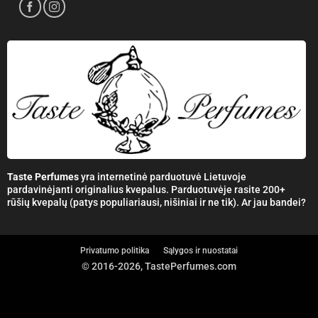
Taste Perfumes
yra internetinė parduotuvė Lietuvoje
pardavinėjanti originalius kvepalus. Parduotuvėje rasite 200+
rūšių kvepalų (patys populiariausi, nišiniai ir ne tik). Ar jau bandei?
Privatumo politika
Sąlygos ir nuostatai
© 2016-2026, TastePerfumes.com