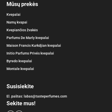
Mūsų prekės
Kvepalai
Namų kvapai
Kvepiančios žvakės
Parfums De Marly kvepalai
Maison Francis Kurkdjian kvepalai
Initio Parfums Privés kvepalai
Byredo kvepalai
Montale kvepalai
Susisiekite
El. paštas:
labas@tasteperfumes.com
Sekite mus!