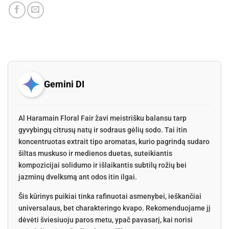
Gemini DI
Al Haramain Floral Fair žavi meistrišku balansu tarp
gyvybingų citrusų natų ir sodraus gėlių sodo. Tai itin
koncentruotas extrait tipo aromatas, kurio pagrindą sudaro
šiltas muskuso ir medienos duetas, suteikiantis
kompozicijai solidumo ir išlaikantis subtilų rožių bei
jazminų dvelksmą ant odos itin ilgai.
Šis kūrinys puikiai tinka rafinuotai asmenybei, ieškančiai
universalaus, bet charakteringo kvapo. Rekomenduojame jį
dėvėti šviesiuoju paros metu, ypač pavasarį, kai norisi