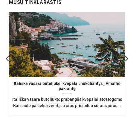
MŪSŲ TINKLARAŠTIS
Itališka vasara buteliuke: kvepalai, nukeliantys į Amalfio
pakrantę
Itališka vasara buteliuke: prabangūs kvepalai atostogoms
Kai saulė pasiekia zenitą, o oras prisipildo sūraus jūros...