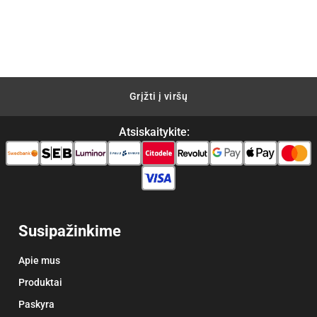
price
price
was:
is:
nt
€125.00.
€89.00.
0.
Grįžti į viršų
Atsiskaitykite:
Susipažinkime
Apie mus
Produktai
Paskyra