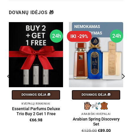
DOVANŲ IDĖJOS 🎁
NEMOKAMAS
PRISTATYMAS
h
24h
24h
IKI -29%
DOVANOS IDĖJA 🎁
DOVANOS IDĖJA 🎁
KVEPALŲ RINKINIAI
Essential Parfums Deluxe
Trio Buy 2 Get 1 Free
ARABIŠKI KVEPALAI
Arabian Spring Discovery
€
66.98
Set
Original
Current
€
125.00
€
89.00