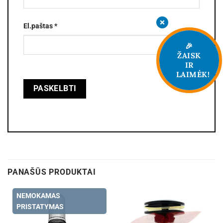
El.paštas
*
🎉
ŽAISK
IR
LAIMĖK!
PANAŠŪS PRODUKTAI
NEMOKAMAS
PRISTATYMAS