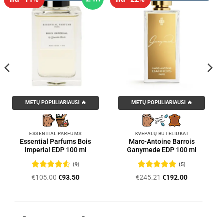
METŲ POPULIARIAUSI 🔥
METŲ POPULIARIAUSI 🔥
ESSENTIAL PARFUMS
KVEPALŲ BUTELIUKAI
Essential Parfums Bois
Marc-Antoine Barrois
Imperial EDP 100 ml
Ganymede EDP 100 ml
(9)
(5)
Įvertinimas:
Įvertinimas:
Original
Current
Original
Current
€
105.00
€
93.50
€
245.21
€
192.00
4.56
iš 5
5
iš 5
price
price
price
price
was:
is:
was:
is:
.
€105.00.
€93.50.
€245.21.
€192.00.