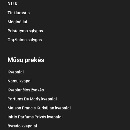
D.U.K.
Tinklaraštis
Mėginėliai
Pristatymo sąlygos
Grąžinimo sąlygos
Mūsų prekės
Kvepalai
Namų kvapai
Kvepiančios žvakės
Parfums De Marly kvepalai
Maison Francis Kurkdjian kvepalai
Initio Parfums Privés kvepalai
Byredo kvepalai