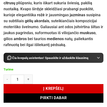
citrusų
pliūpsniu, kuris iškart sukuria šviesią, pakilią
nuotaiką. Kvapo širdyje skleidžiasi prabangi puokštė,
kurioje elegantiška
rožė
ir jausmingas
jazminas
susipina
su subtiliais
gėlių akordais
, suteikiančiais kompozicijai
moteriško švelnumo. Galiausiai ant odos įsitvirtina šiltas ir
jaukus pagrindas, suformuotas iš viliojančio
muskuso
,
gilios
ambros
bei taurios
medienos
natų, paliekantis
rafinuotą bei ilgai išliekantį pėdsaką.
Čia kvepalų asistentas! Spauskite ir užduokite klausimą
Turime
produkto kiekis: Al Haramain Floral Fair Extrait De 100 ml
Į KREPŠELĮ
PIRKTI DABAR