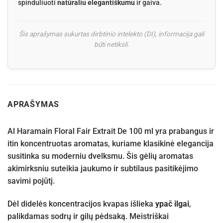
spinduliuoti
natūraliu elegantiškumu
ir gaiva.
Šis aprašymas sukurtas dirbtinio intelekto (DI), informacija gali
būti netiksli.
APRAŠYMAS
Al Haramain Floral Fair Extrait De 100 ml yra prabangus ir
itin koncentruotas aromatas, kuriame klasikinė elegancija
susitinka su moderniu dvelksmu. Šis gėlių aromatas
akimirksniu suteikia jaukumo ir subtilaus pasitikėjimo
savimi pojūtį.
Dėl didelės koncentracijos kvapas išlieka
ypač ilgai
,
palikdamas sodrų ir gilų pėdsaką. Meistriškai