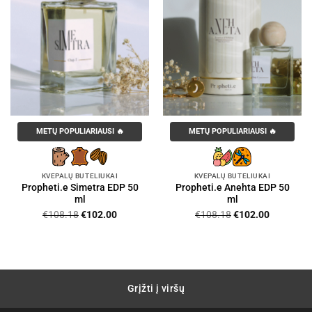
METŲ POPULIARIAUSI 🔥
METŲ POPULIARIAUSI 🔥
KVEPALŲ BUTELIUKAI
KVEPALŲ BUTELIUKAI
Propheti.e Simetra EDP 50
Propheti.e Anehta EDP 50
ml
ml
Original
Current
Original
Current
€
108.18
€
102.00
€
108.18
€
102.00
price
price
price
price
was:
is:
was:
is:
€108.18.
€102.00.
€108.18.
€102.00.
Grįžti į viršų