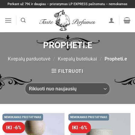
Skip
Perkant už 79€ ir daugiau – pristatymas LP EXPRESS paštomatu – nemokamas
to
content
PROPHETI.E
Kvepalų parduotuvė
/
Kvepalų buteliukai
/
Propheti.e
FILTRUOTI
NEMOKAMAS PRISTATYMAS
NEMOKAMAS PRISTATYMAS
IKI -6%
IKI -6%