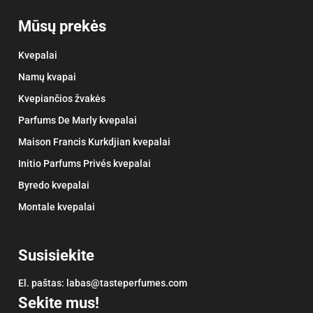
Mūsų prekės
Kvepalai
Namų kvapai
Kvepiančios žvakės
Parfums De Marly kvepalai
Maison Francis Kurkdjian kvepalai
Initio Parfums Privés kvepalai
Byredo kvepalai
Montale kvepalai
Susisiekite
El. paštas:
labas@tasteperfumes.com
Sekite mus!