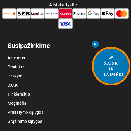
Atsiskaitykite:
Susipažinkime
🎉
Apie mus
ŽAISK
Produktai
IR
LAIMĖK!
Paskyra
D.U.K.
Tinklaraštis
Mėginėliai
Pristatymo sąlygos
Grąžinimo sąlygos