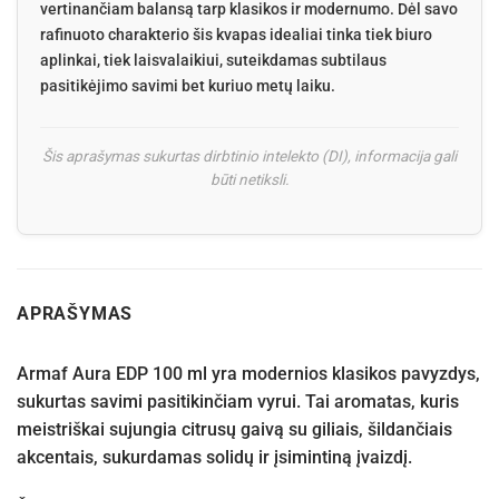
vertinančiam balansą tarp klasikos ir modernumo. Dėl savo
rafinuoto charakterio šis kvapas idealiai tinka tiek biuro
aplinkai, tiek laisvalaikiui, suteikdamas subtilaus
pasitikėjimo savimi bet kuriuo metų laiku.
Šis aprašymas sukurtas dirbtinio intelekto (DI), informacija gali
būti netiksli.
APRAŠYMAS
Armaf Aura EDP 100 ml yra modernios klasikos pavyzdys,
sukurtas savimi pasitikinčiam vyrui. Tai aromatas, kuris
meistriškai sujungia citrusų gaivą su giliais, šildančiais
akcentais, sukurdamas solidų ir įsimintiną įvaizdį.