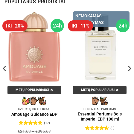
POPULIARŪS PRODUKTAI
NEMOKAMAS
PRISTATYMAS
24h
24h
IKI -20%
IKI -11%
METŲ POPULIARIAUSI 🔥
METŲ POPULIARIAUSI 🔥
KVEPALŲ BUTELIUKAI
ESSENTIAL PARFUMS
Essential Parfums Bois
Amouage Guidance EDP
Imperial EDP 100 ml
(17)
(9)
Įvertinimas:
€
21.63
–
€
396.67