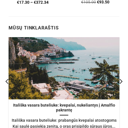
4.76
iš 5
Įvertinimas:
Original
Current
€
105.00
€
93.50
€
17.30
–
€
372.34
4.56
iš 5
price
price
was:
is:
€105.00.
€93.50.
MŪSŲ TINKLARAŠTIS
Itališka vasara buteliuke: kvepalai, nukeliantys į Amalfio
pakrantę
Itališka vasara buteliuke: prabangūs kvepalai atostogoms
Kai saulė pasiekia zenitą, o oras prisipildo sūraus jūros...