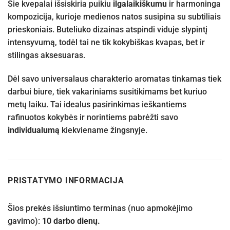
Šie kvepalai išsiskiria puikiu
ilgalaikiškumu
ir harmoninga
kompozicija, kurioje medienos natos susipina su subtiliais
prieskoniais. Buteliuko dizainas atspindi viduje slypintį
intensyvumą, todėl tai ne tik kokybiškas kvapas, bet ir
stilingas aksesuaras.
Dėl savo universalaus charakterio aromatas tinkamas tiek
darbui biure, tiek vakariniams susitikimams bet kuriuo
metų laiku. Tai idealus pasirinkimas ieškantiems
rafinuotos kokybės ir norintiems pabrėžti savo
individualumą
kiekviename žingsnyje.
PRISTATYMO INFORMACIJA
Šios prekės išsiuntimo terminas (nuo apmokėjimo
gavimo):
10 darbo dienų.