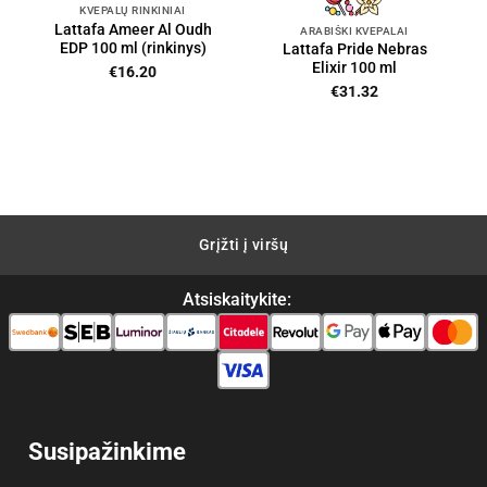
KVEPALŲ RINKINIAI
Lattafa Ameer Al Oudh
ARABIŠKI KVEPALAI
EDP 100 ml (rinkinys)
Lattafa Pride Nebras
Elixir 100 ml
€
16.20
nt
€
31.32
3.
Grįžti į viršų
Atsiskaitykite:
Susipažinkime