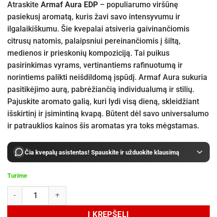
Atraskite
Armaf Aura EDP
– populiarumo viršūnę
pasiekusį aromatą, kuris žavi savo intensyvumu ir
ilgalaikiškumu. Šie kvepalai atsiveria gaivinančiomis
citrusų natomis, palaipsniui pereinančiomis į šiltą,
medienos ir prieskonių kompoziciją. Tai puikus
pasirinkimas vyrams, vertinantiems rafinuotumą ir
norintiems palikti neišdildomą įspūdį. Armaf Aura sukuria
pasitikėjimo aurą, pabrėžiančią individualumą ir stilių.
Pajuskite aromato galią, kuri lydi visą dieną, skleidžiant
išskirtinį ir įsimintiną kvapą. Būtent dėl savo universalumo
ir patrauklios kainos šis aromatas yra toks mėgstamas.
Čia kvepalų asistentas! Spauskite ir užduokite klausimą
Turime
produkto kiekis: Armaf Aura EDP 100 ml
Į KREPŠELĮ