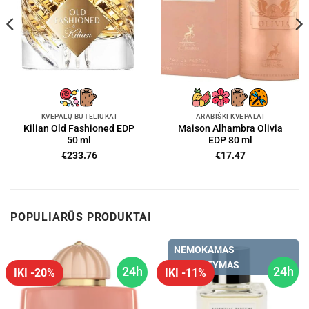
KVEPALŲ BUTELIUKAI
ARABIŠKI KVEPALAI
Kilian Old Fashioned EDP
Maison Alhambra Olivia
50 ml
EDP 80 ml
€
233.76
€
17.47
POPULIARŪS PRODUKTAI
NEMOKAMAS
PRISTATYMAS
24h
24h
IKI -20%
IKI -11%