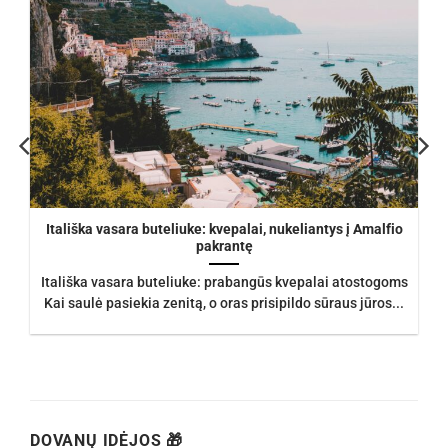
Itališka vasara buteliuke: kvepalai, nukeliantys į Amalfio
pakrantę
Itališka vasara buteliuke: prabangūs kvepalai atostogoms
Kai saulė pasiekia zenitą, o oras prisipildo sūraus jūros...
DOVANŲ IDĖJOS 🎁