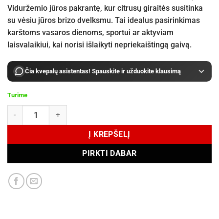
Viduržemio jūros pakrantę, kur citrusų giraitės susitinka
su vėsiu jūros brizo dvelksmu. Tai idealus pasirinkimas
karštoms vasaros dienoms, sportui ar aktyviam
laisvalaikiui, kai norisi išlaikyti nepriekaištingą gaivą.
Čia kvepalų asistentas! Spauskite ir užduokite klausimą
Turime
produkto kiekis: Armaf Aura Fresh EDP 100 ml
Į KREPŠELĮ
PIRKTI DABAR