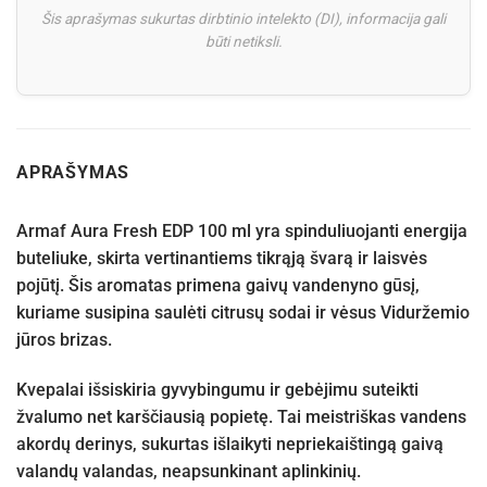
Šis aprašymas sukurtas dirbtinio intelekto (DI), informacija gali
būti netiksli.
APRAŠYMAS
Armaf Aura Fresh EDP 100 ml yra spinduliuojanti energija
buteliuke, skirta vertinantiems tikrąją švarą ir laisvės
pojūtį. Šis aromatas primena gaivų vandenyno gūsį,
kuriame susipina saulėti citrusų sodai ir vėsus Viduržemio
jūros brizas.
Kvepalai išsiskiria gyvybingumu ir gebėjimu suteikti
žvalumo net karščiausią popietę. Tai meistriškas vandens
akordų derinys, sukurtas išlaikyti nepriekaištingą gaivą
valandų valandas, neapsunkinant aplinkinių.