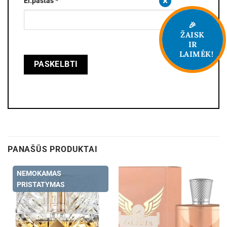
El.paštas
*
🎉
ŽAISK
IR
LAIMĖK!
PANAŠŪS PRODUKTAI
NEMOKAMAS
PRISTATYMAS