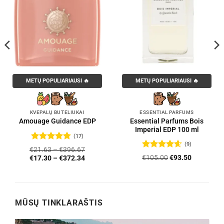
METŲ POPULIARIAUSI 🔥
METŲ POPULIARIAUSI 🔥
KVEPALŲ BUTELIUKAI
ESSENTIAL PARFUMS
Essential Parfums Bois
Amouage Guidance EDP
Imperial EDP 100 ml
(17)
(9)
Įvertinimas:
€
21.63
–
€
396.67
4.76
iš 5
Įvertinimas:
Original
Current
€
105.00
€
93.50
€
17.30
–
€
372.34
4.56
iš 5
price
price
was:
is:
€105.00.
€93.50.
MŪSŲ TINKLARAŠTIS