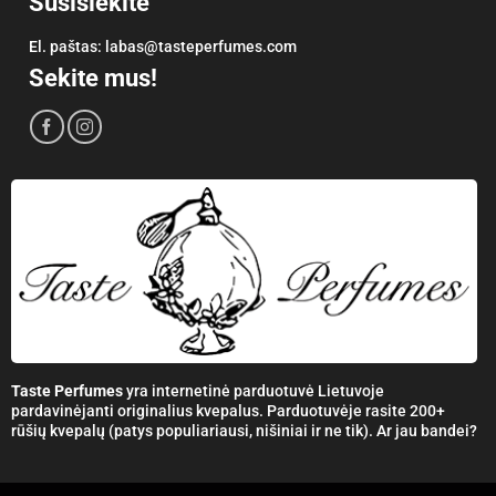
Susisiekite
El. paštas:
labas@tasteperfumes.com
Sekite mus!
Taste Perfumes
yra internetinė parduotuvė Lietuvoje
pardavinėjanti originalius kvepalus. Parduotuvėje rasite 200+
rūšių kvepalų (patys populiariausi, nišiniai ir ne tik). Ar jau bandei?