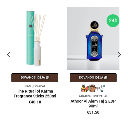
h
24h
DOVANOS IDĖJA 🎁
DOVANOS IDĖJA 🎁
NAMŲ KVAPAI
The Ritual of Karma
Fragrance Sticks 250ml
ARABIŠKI KVEPALAI
Athoor Al Alam Taj 2 EDP
€
40.18
90ml
€
51.50