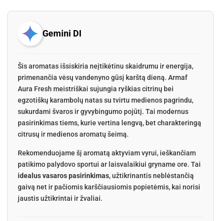
Gemini DI
Šis aromatas išsiskiria neįtikėtinu skaidrumu ir energija,
primenančia vėsų vandenyno gūsį karštą dieną. Armaf
Aura Fresh meistriškai sujungia ryškias citrinų bei
egzotiškų karambolų natas su tvirtu medienos pagrindu,
sukurdami švaros ir gyvybingumo pojūtį. Tai modernus
pasirinkimas tiems, kurie vertina lengvą, bet charakteringą
citrusų ir medienos aromatų šeimą.
Rekomenduojame šį aromatą aktyviam vyrui, ieškančiam
patikimo palydovo sportui ar laisvalaikiui gryname ore. Tai
idealus vasaros pasirinkimas
, užtikrinantis neblėstančią
gaivą net ir pačiomis karščiausiomis popietėmis, kai norisi
jaustis užtikrintai ir žvaliai.