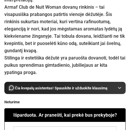
Armaf Club de Nuit Woman dovanų rinkinis – tai
visapusiška prabangos patirtis vienoje dėžutėje. Šis
rinkinis sukurtas moteriai, kuri vertina rafinuotumą,
eleganciją ir nori, kad jos mėgstamas aromatas lydėtų ją
kiekviename žingsnyje. Tai tobula dovana, leidžianti ne tik
kvepintis, bet ir puoselėti kūno odą, suteikiant jai švelnų,
gundantį kvapą.
Stilinga ir estetiška dėžutė yra paruošta dovanoti, todėl tai
puikus sprendimas gimtadienio, jubiliejaus ar kita
ypatinga proga.
Čia kvepalų asistentas! Spauskite ir užduokite klausimą
Neturime
Išparduota. Ar pranešti, kai prekė bus prekyboje?