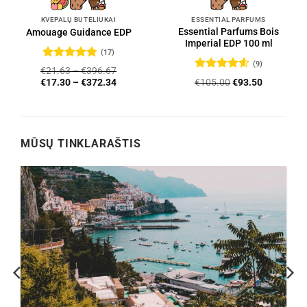
KVEPALŲ BUTELIUKAI
ESSENTIAL PARFUMS
Essential Parfums Bois
Amouage Guidance EDP
Imperial EDP 100 ml
(17)
(9)
Įvertinimas:
€
21.63
–
€
396.67
4.76
iš 5
Įvertinimas:
Original
Current
€
105.00
€
93.50
€
17.30
–
€
372.34
4.56
iš 5
price
price
was:
is:
€105.00.
€93.50.
MŪSŲ TINKLARAŠTIS