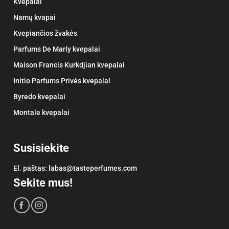
Kvepalai
Namų kvapai
Kvepiančios žvakės
Parfums De Marly kvepalai
Maison Francis Kurkdjian kvepalai
Initio Parfums Privés kvepalai
Byredo kvepalai
Montale kvepalai
Susisiekite
El. paštas:
labas@tasteperfumes.com
Sekite mus!