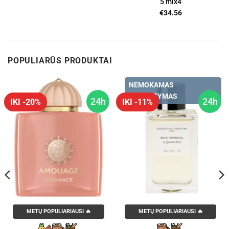
5 mlx4
€
34.56
POPULIARŪS PRODUKTAI
NEMOKAMAS
PRISTATYMAS
24h
24h
IKI -20%
IKI -11%
METŲ POPULIARIAUSI 🔥
METŲ POPULIARIAUSI 🔥