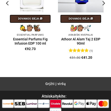
DOVANOS IDĖJA 🎁
DOVANOS IDĖJA 🎁
ESSENTIAL PARFUMS
ARABIŠKI KVEPALAI
Essential Parfums Fig
Athoor Al Alam Taj 2 EDP
Infusion EDP 100 ml
90ml
€
92.73
(1)
Įvertinimas:
Original
Current
€
51.50
€
41.20
5
iš 5
price
price
was:
is:
€51.50.
€41.20.
Grįžti į viršų
Atsiskaitykite: