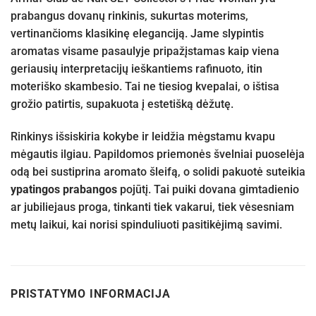
prabangus dovanų rinkinis, sukurtas moterims,
vertinančioms klasikinę eleganciją. Jame slypintis
aromatas visame pasaulyje pripažįstamas kaip viena
geriausių interpretacijų ieškantiems rafinuoto, itin
moteriško skambesio. Tai ne tiesiog kvepalai, o ištisa
grožio patirtis, supakuota į estetišką dėžutę.
Rinkinys išsiskiria kokybe ir leidžia mėgstamu kvapu
mėgautis ilgiau. Papildomos priemonės švelniai puoselėja
odą bei sustiprina aromato šleifą, o solidi pakuotė suteikia
ypatingos prabangos
pojūtį. Tai puiki dovana gimtadienio
ar jubiliejaus proga, tinkanti tiek vakarui, tiek vėsesniam
metų laikui, kai norisi spinduliuoti pasitikėjimą savimi.
PRISTATYMO INFORMACIJA