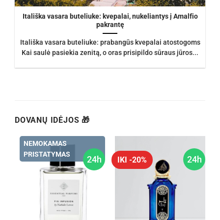
Itališka vasara buteliuke: kvepalai, nukeliantys į Amalfio
pakrantę
Itališka vasara buteliuke: prabangūs kvepalai atostogoms
Kai saulė pasiekia zenitą, o oras prisipildo sūraus jūros...
DOVANŲ IDĖJOS 🎁
NEMOKAMAS
PRISTATYMAS
h
24h
24h
IKI -20%