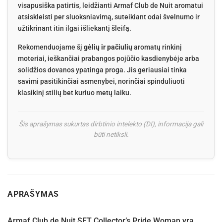
visapusiška patirtis, leidžianti Armaf Club de Nuit aromatui
atsiskleisti per sluoksniavimą, suteikiant odai švelnumo ir
užtikrinant itin ilgai išliekantį šleifą.
Rekomenduojame šį
gėlių ir pačiulių
aromatų rinkinį
moteriai, ieškančiai prabangos pojūčio kasdienybėje arba
solidžios dovanos ypatinga proga. Jis geriausiai tinka
savimi pasitikinčiai asmenybei, norinčiai spinduliuoti
klasikinį stilių bet kuriuo metų laiku.
Šis aprašymas sukurtas dirbtinio intelekto (DI), informacija gali
būti netiksli.
APRAŠYMAS
Armaf Club de Nuit SET Collector’s Pride Woman yra