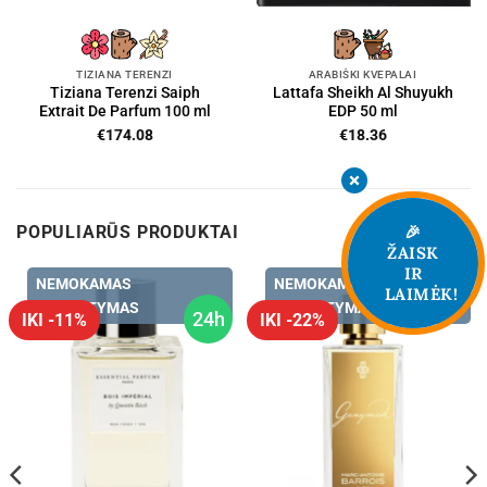
TIZIANA TERENZI
ARABIŠKI KVEPALAI
Tiziana Terenzi Saiph
Lattafa Sheikh Al Shuyukh
Extrait De Parfum 100 ml
EDP 50 ml
€
174.08
€
18.36
🎉
POPULIARŪS PRODUKTAI
ŽAISK
IR
NEMOKAMAS
NEMOKAMAS
LAIMĖK!
PRISTATYMAS
PRISTATYMAS
24h
IKI -11%
IKI -22%