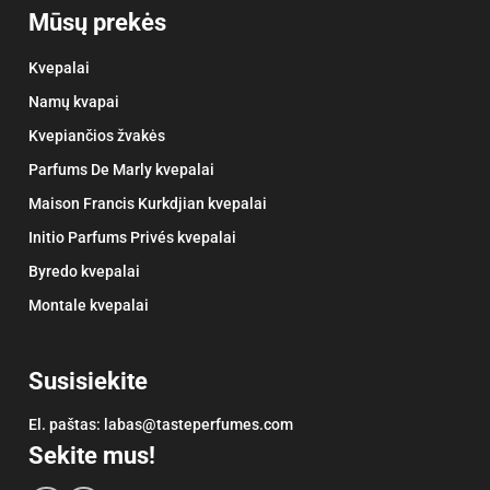
Mūsų prekės
Kvepalai
Namų kvapai
Kvepiančios žvakės
Parfums De Marly kvepalai
Maison Francis Kurkdjian kvepalai
Initio Parfums Privés kvepalai
Byredo kvepalai
Montale kvepalai
Susisiekite
El. paštas:
labas@tasteperfumes.com
Sekite mus!