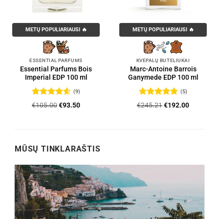
METŲ POPULIARIAUSI 🔥
METŲ POPULIARIAUSI 🔥
ESSENTIAL PARFUMS
KVEPALŲ BUTELIUKAI
Essential Parfums Bois
Marc-Antoine Barrois
Imperial EDP 100 ml
Ganymede EDP 100 ml
(9)
(5)
Įvertinimas:
Įvertinimas:
Original
Current
Original
Current
€
105.00
€
93.50
€
245.21
€
192.00
4.56
iš 5
5
iš 5
price
price
price
price
was:
is:
was:
is:
.
€105.00.
€93.50.
€245.21.
€192.00.
MŪSŲ TINKLARAŠTIS