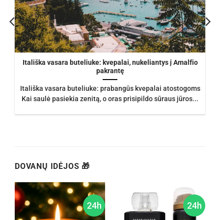
Itališka vasara buteliuke: kvepalai, nukeliantys į Amalfio
pakrantę
Itališka vasara buteliuke: prabangūs kvepalai atostogoms
Kai saulė pasiekia zenitą, o oras prisipildo sūraus jūros...
DOVANŲ IDĖJOS 🎁
h
24h
24h