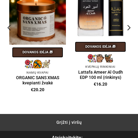
DOVANOS IDĖJA 🎁
DOVANOS IDĖJA 🎁
KVEPALŲ RINKINIAI
Lattafa Ameer Al Oudh
NAMŲ KVAPAI
EDP 100 ml (rinkinys)
ORGANIC SANS XMAS
kvepianti žvakė
€
16.20
€
20.20
Grįžti į viršų
Atsiskaitykite: