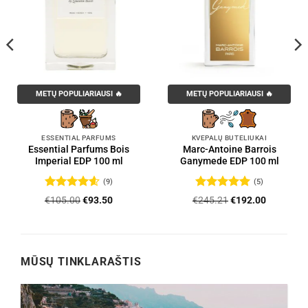
METŲ POPULIARIAUSI 🔥
METŲ POPULIARIAUSI 🔥
ESSENTIAL PARFUMS
KVEPALŲ BUTELIUKAI
Essential Parfums Bois
Marc-Antoine Barrois
Imperial EDP 100 ml
Ganymede EDP 100 ml
(9)
(5)
Įvertinimas:
Įvertinimas:
Original
Current
Original
Current
€
105.00
€
93.50
€
245.21
€
192.00
4.56
iš 5
5
iš 5
price
price
price
price
was:
is:
was:
is:
.
€105.00.
€93.50.
€245.21.
€192.00.
MŪSŲ TINKLARAŠTIS