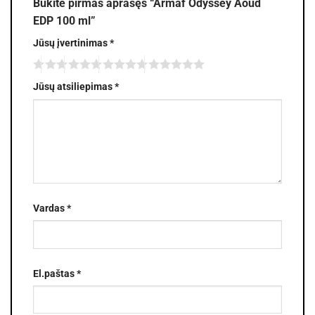
Būkite pirmas aprašęs “Armaf Odyssey Aoud
EDP 100 ml”
Jūsų įvertinimas
*
Jūsų atsiliepimas
*
Vardas
*
El.paštas
*