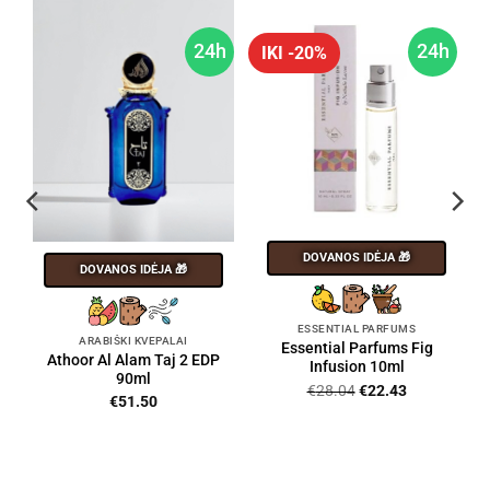
h
24h
24h
IKI -20%
DOVANOS IDĖJA 🎁
DOVANOS IDĖJA 🎁
ESSENTIAL PARFUMS
ARABIŠKI KVEPALAI
Essential Parfums Fig
Athoor Al Alam Taj 2 EDP
Infusion 10ml
90ml
Original
Current
€
28.04
€
22.43
€
51.50
price
price
was:
is:
€28.04.
€22.43.