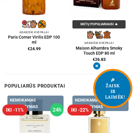
METŲ POPULIARIAUSI 🔥
ARABIŠKI KVEPALAI
Paris Corner Virilis EDP 100
ml
ARABIŠKI KVEPALAI
Maison Alhambra Smoky
€
24.99
Touch EDP 80 ml
€
26.83
🎉
ŽAISK
POPULIARŪS PRODUKTAI
IR
LAIMĖK!
NEMOKAMAS
NEMOKAMAS
PRISTATYMAS
PRISTATYMAS
24h
IKI -11%
IKI -22%