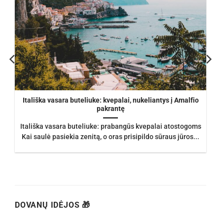
Itališka vasara buteliuke: kvepalai, nukeliantys į Amalfio
pakrantę
Itališka vasara buteliuke: prabangūs kvepalai atostogoms
Kai saulė pasiekia zenitą, o oras prisipildo sūraus jūros...
DOVANŲ IDĖJOS 🎁