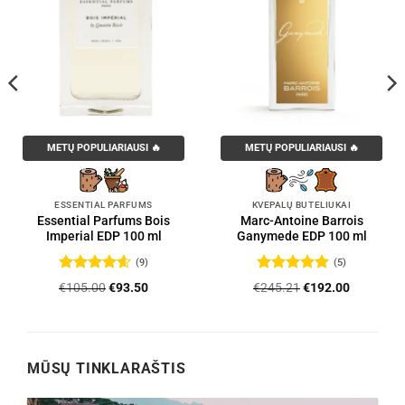
METŲ POPULIARIAUSI 🔥
METŲ POPULIARIAUSI 🔥
ESSENTIAL PARFUMS
KVEPALŲ BUTELIUKAI
Essential Parfums Bois
Marc-Antoine Barrois
Imperial EDP 100 ml
Ganymede EDP 100 ml
(9)
(5)
Įvertinimas:
Įvertinimas:
Original
Current
Original
Current
€
105.00
€
93.50
€
245.21
€
192.00
4.56
iš 5
5
iš 5
price
price
price
price
was:
is:
was:
is:
.
€105.00.
€93.50.
€245.21.
€192.00.
MŪSŲ TINKLARAŠTIS