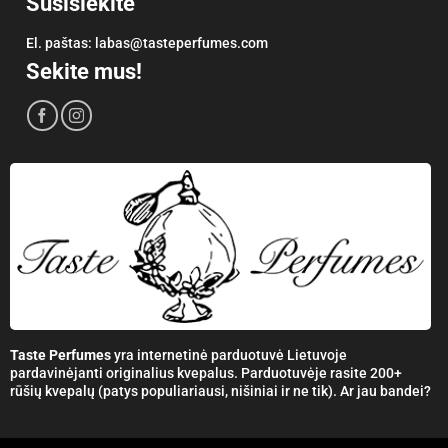
Susisiekite
El. paštas:
labas@tasteperfumes.com
Sekite mus!
Taste Perfumes
yra internetinė parduotuvė Lietuvoje
pardavinėjanti originalius kvepalus. Parduotuvėje rasite 200+
rūšių kvepalų (patys populiariausi, nišiniai ir ne tik). Ar jau bandei?