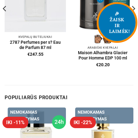
🎉
ŽAISK
IR
LAIMĖK!
KVEPALŲ BUTELIUKAI
2787 Perfumes per s? Eau
de Parfum 87 ml
ARABIŠKI KVEPALAI
Maison Alhambra Glacier
€
247.55
Pour Homme EDP 100 ml
€
20.20
POPULIARŪS PRODUKTAI
NEMOKAMAS
NEMOKAMAS
PRISTATYMAS
PRISTATYMAS
24h
IKI -11%
IKI -22%