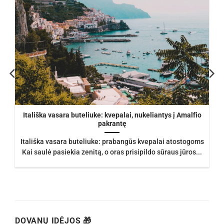
Itališka vasara buteliuke: kvepalai, nukeliantys į Amalfio
pakrantę
Itališka vasara buteliuke: prabangūs kvepalai atostogoms
Kai saulė pasiekia zenitą, o oras prisipildo sūraus jūros...
DOVANŲ IDĖJOS 🎁