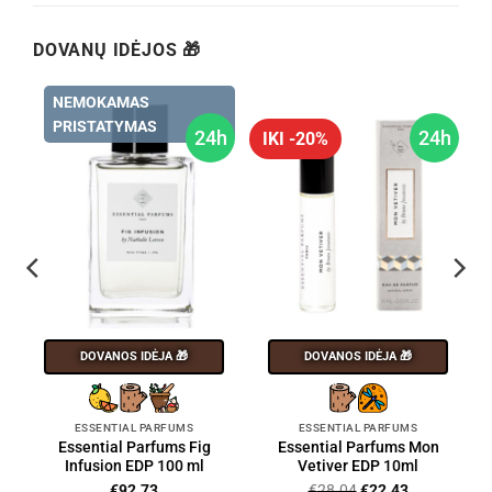
DOVANŲ IDĖJOS 🎁
NEMOKAMAS
PRISTATYMAS
h
24h
24h
IKI -20%
DOVANOS IDĖJA 🎁
DOVANOS IDĖJA 🎁
ESSENTIAL PARFUMS
ESSENTIAL PARFUMS
Essential Parfums Fig
Essential Parfums Mon
Infusion EDP 100 ml
Vetiver EDP 10ml
Original
Current
€
92.73
€
28.04
€
22.43