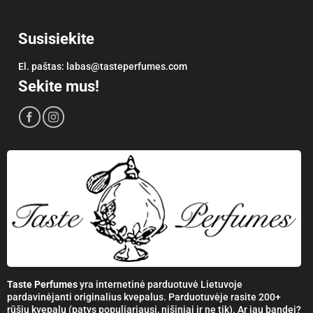
Susisiekite
El. paštas:
labas@tasteperfumes.com
Sekite mus!
Taste Perfumes
yra internetinė parduotuvė Lietuvoje
pardavinėjanti originalius kvepalus. Parduotuvėje rasite 200+
rūšių kvepalų (patys populiariausi, nišiniai ir ne tik). Ar jau bandei?