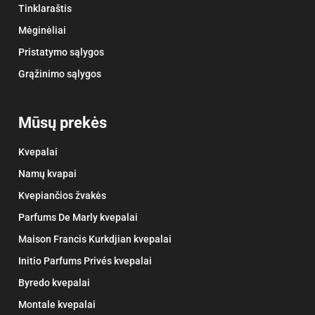
Tinklaraštis
Mėginėliai
Pristatymo sąlygos
Grąžinimo sąlygos
Mūsų prekės
Kvepalai
Namų kvapai
Kvepiančios žvakės
Parfums De Marly kvepalai
Maison Francis Kurkdjian kvepalai
Initio Parfums Privés kvepalai
Byredo kvepalai
Montale kvepalai