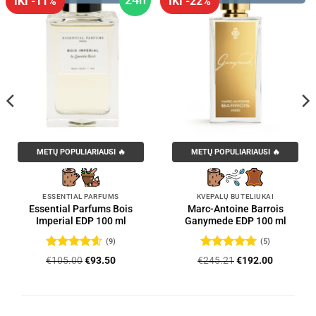
IKI -11%
IKI -22%
METŲ POPULIARIAUSI 🔥
METŲ POPULIARIAUSI 🔥
ESSENTIAL PARFUMS
KVEPALŲ BUTELIUKAI
Essential Parfums Bois
Marc-Antoine Barrois
Imperial EDP 100 ml
Ganymede EDP 100 ml
(9)
(5)
Įvertinimas:
Įvertinimas:
Original
Current
Original
Current
€
105.00
€
93.50
€
245.21
€
192.00
4.56
iš 5
5
iš 5
price
price
price
price
was:
is:
was:
is:
.
€105.00.
€93.50.
€245.21.
€192.00.