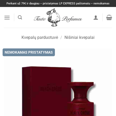
Skip
Perkant už 79€ ir daugiau – pristatymas LP EXPRESS paštomatu – nemokamas
to
content
Kvepalų parduotuvė
/
Nišiniai kvepalai
NEMOKAMAS PRISTATYMAS