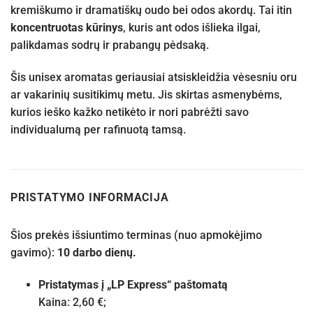
kremiškumo ir dramatiškų oudo bei odos akordų. Tai itin
koncentruotas kūrinys
, kuris ant odos išlieka ilgai,
palikdamas sodrų ir prabangų pėdsaką.
Šis unisex aromatas geriausiai atsiskleidžia vėsesniu oru
ar vakarinių susitikimų metu. Jis skirtas asmenybėms,
kurios ieško kažko netikėto ir nori pabrėžti savo
individualumą per rafinuotą tamsą.
PRISTATYMO INFORMACIJA
Šios prekės išsiuntimo terminas (nuo apmokėjimo
gavimo):
10 darbo dienų.
Pristatymas į „LP Express“ paštomatą
Kaina: 2,60 €;