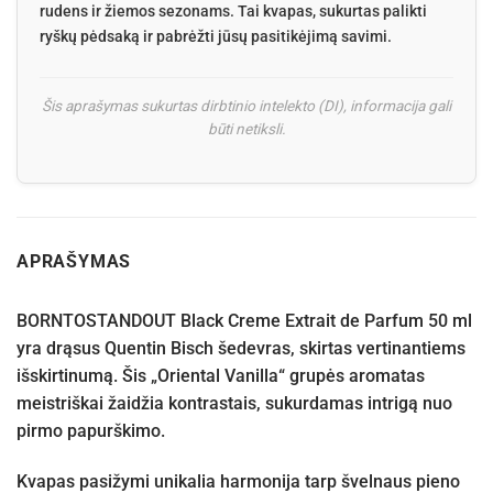
rudens ir žiemos sezonams. Tai kvapas, sukurtas palikti
ryškų pėdsaką ir pabrėžti jūsų pasitikėjimą savimi.
Šis aprašymas sukurtas dirbtinio intelekto (DI), informacija gali
būti netiksli.
APRAŠYMAS
BORNTOSTANDOUT Black Creme Extrait de Parfum 50 ml
yra drąsus Quentin Bisch šedevras, skirtas vertinantiems
išskirtinumą. Šis „Oriental Vanilla“ grupės aromatas
meistriškai žaidžia kontrastais, sukurdamas intrigą nuo
pirmo papurškimo.
Kvapas pasižymi unikalia harmonija tarp švelnaus pieno