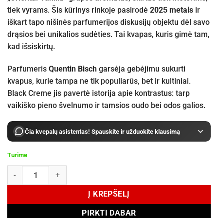
tiek vyrams. Šis kūrinys rinkoje pasirodė
2025 metais
ir
iškart tapo nišinės parfumerijos diskusijų objektu dėl savo
drąsios bei unikalios sudėties. Tai kvapas, kuris gimė tam,
kad išsiskirtų.
Parfumeris
Quentin Bisch
garsėja gebėjimu sukurti
kvapus, kurie tampa ne tik populiarūs, bet ir kultiniai.
Black Creme jis pavertė istorija apie kontrastus: tarp
vaikiško pieno švelnumo ir tamsios oudo bei odos galios.
Čia kvepalų asistentas! Spauskite ir užduokite klausimą
Turime
produkto kiekis: BORNTOSTANDOUT Black Creme Extrait de Parfum 
Į KREPŠELĮ
PIRKTI DABAR