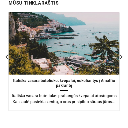
MŪSŲ TINKLARAŠTIS
Itališka vasara buteliuke: kvepalai, nukeliantys į Amalfio
pakrantę
Itališka vasara buteliuke: prabangūs kvepalai atostogoms
Kai saulė pasiekia zenitą, o oras prisipildo sūraus jūros...