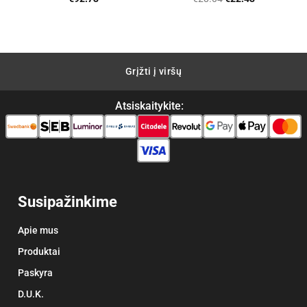
price
price
was:
is:
€28.04.
€22.43.
Grįžti į viršų
Atsiskaitykite:
Susipažinkime
Apie mus
Produktai
Paskyra
D.U.K.