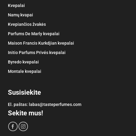
Kvepalai
Namų kvapai
Kvepiančios žvakės
Parfums De Marly kvepalai
Maison Francis Kurkdjian kvepalai
Initio Parfums Privés kvepalai
Byredo kvepalai
Montale kvepalai
Susisiekite
El. paštas:
labas@tasteperfumes.com
Sekite mus!