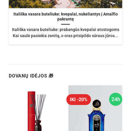
Itališka vasara buteliuke: kvepalai, nukeliantys į Amalfio
pakrantę
Itališka vasara buteliuke: prabangūs kvepalai atostogoms
Kai saulė pasiekia zenitą, o oras prisipildo sūraus jūros...
DOVANŲ IDĖJOS 🎁
h
24h
IKI -20%