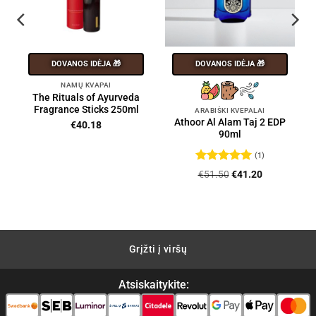
DOVANOS IDĖJA 🎁
DOVANOS IDĖJA 🎁
NAMŲ KVAPAI
The Rituals of Ayurveda
Fragrance Sticks 250ml
ARABIŠKI KVEPALAI
Athoor Al Alam Taj 2 EDP
€
40.18
90ml
nt
(1)
Įvertinimas:
Original
Current
€
51.50
€
41.20
5
iš 5
3.
price
price
was:
is:
€51.50.
€41.20.
Grįžti į viršų
Atsiskaitykite: