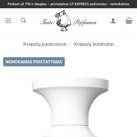
Skip
Perkant už 79€ ir daugiau – pristatymas LP EXPRESS paštomatu – nemokamas
to
content
Kvepalų parduotuvė
/
Kvepalų buteliukai
NEMOKAMAS PRISTATYMAS