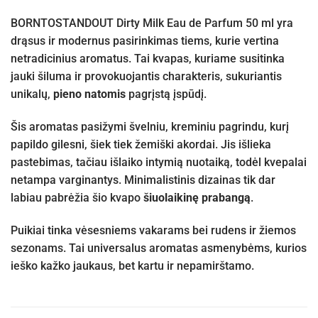
BORNTOSTANDOUT Dirty Milk Eau de Parfum 50 ml yra
drąsus ir modernus pasirinkimas tiems, kurie vertina
netradicinius aromatus. Tai kvapas, kuriame susitinka
jauki šiluma ir provokuojantis charakteris, sukuriantis
unikalų,
pieno natomis
pagrįstą įspūdį.
Šis aromatas pasižymi švelniu, kreminiu pagrindu, kurį
papildo gilesni, šiek tiek žemiški akordai. Jis išlieka
pastebimas, tačiau išlaiko intymią nuotaiką, todėl kvepalai
netampa varginantys. Minimalistinis dizainas tik dar
labiau pabrėžia šio kvapo
šiuolaikinę prabangą
.
Puikiai tinka vėsesniems vakarams bei rudens ir žiemos
sezonams. Tai universalus aromatas asmenybėms, kurios
ieško kažko jaukaus, bet kartu ir nepamirštamo.