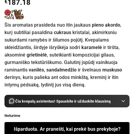
€
187.18
Šis aromatas prasideda nuo itin jaukaus
pieno akordo
,
kurį subtiliai pasaldina
cukraus
kristalai, akimirksniu
sukurdami ramybės ir šilumos pojūtį. Kvepalams
skleidžiantis, širdyje išryškėja sodri
karamelė
ir tiršta,
aksominė
grietinėlė
, suteikianti kompozicijai gilaus,
gurmaniško tekstūriškumo. Galutinį įspūdį vainikuoja
raminantis
vanilės
,
sandalmedžio
ir švelnaus
muskuso
derinys, kuris palieka ant odos minkštą, kreminį ir itin
intymų pėdsaką, lydintį jus visą dieną.
Čia kvepalų asistentas! Spauskite ir užduokite klausimą
Neturime
Išparduota. Ar pranešti, kai prekė bus prekyboje?