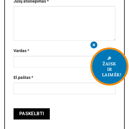
Jūsų atsiliepimas
*
Vardas
*
🎉
ŽAISK
IR
LAIMĖK!
El.paštas
*