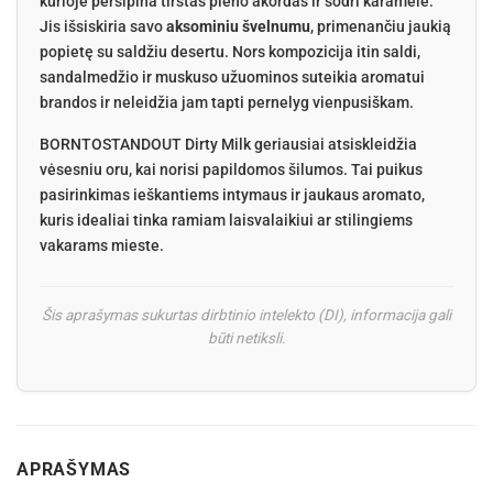
kurioje persipina tirštas pieno akordas ir sodri karamelė.
Jis išsiskiria savo
aksominiu švelnumu
, primenančiu jaukią
popietę su saldžiu desertu. Nors kompozicija itin saldi,
sandalmedžio ir muskuso užuominos suteikia aromatui
brandos ir neleidžia jam tapti pernelyg vienpusiškam.
BORNTOSTANDOUT Dirty Milk geriausiai atsiskleidžia
vėsesniu oru, kai norisi papildomos šilumos. Tai puikus
pasirinkimas ieškantiems intymaus ir jaukaus aromato,
kuris idealiai tinka ramiam laisvalaikiui ar stilingiems
vakarams mieste.
Šis aprašymas sukurtas dirbtinio intelekto (DI), informacija gali
būti netiksli.
APRAŠYMAS