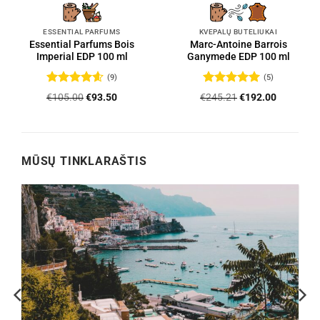
ESSENTIAL PARFUMS
KVEPALŲ BUTELIUKAI
Essential Parfums Bois
Marc-Antoine Barrois
Imperial EDP 100 ml
Ganymede EDP 100 ml
(9)
(5)
Įvertinimas:
Įvertinimas:
Original
Current
Original
Current
€
105.00
€
93.50
€
245.21
€
192.00
4.56
iš 5
5
iš 5
price
price
price
price
was:
is:
was:
is:
.
€105.00.
€93.50.
€245.21.
€192.00.
MŪSŲ TINKLARAŠTIS