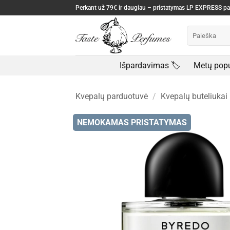
Skip
Perkant už 79€ ir daugiau – pristatymas LP EXPRESS 
to
Ieškoti:
content
Išpardavimas 🏷️
Metų popu
Kvepalų parduotuvė
/
Kvepalų buteliukai
NEMOKAMAS PRISTATYMAS