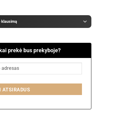
e klausimą
 kai prekė bus prekyboje?
I ATSIRADUS