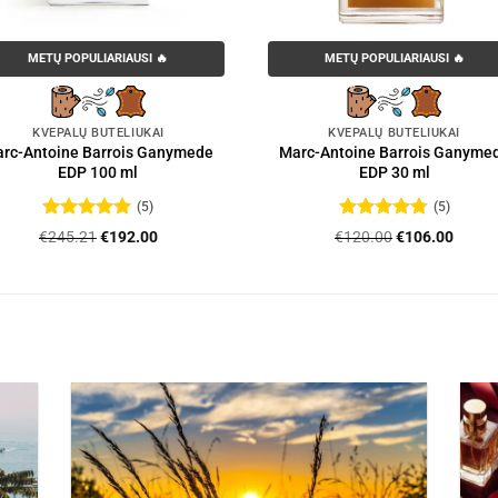
METŲ POPULIARIAUSI 🔥
METŲ POPULIARIAUSI 🔥
KVEPALŲ BUTELIUKAI
KVEPALŲ BUTELIUKAI
rc-Antoine Barrois Ganymede
Marc-Antoine Barrois Ganyme
EDP 100 ml
EDP 30 ml
(5)
(5)
Įvertinimas:
Įvertinimas:
Original
Current
Original
Curre
€
245.21
€
192.00
€
120.00
€
106.00
5
iš 5
4.8
iš 5
price
price
price
price
was:
is:
was:
is:
€245.21.
€192.00.
€120.00.
€106.