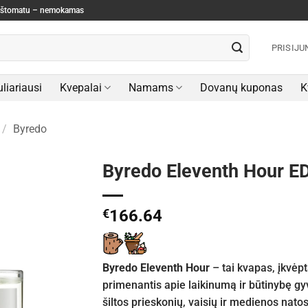
paštomatu – nemokamas
PRISIJU
liariausi
Kvepalai
Namams
Dovanų kuponas
K
/
Byredo
Byredo Eleventh Hour E
€
166.64
Byredo Eleventh Hour
– tai kvapas, įkvėp
primenantis apie laikinumą ir būtinybę gy
šiltos prieskonių, vaisių ir medienos natos