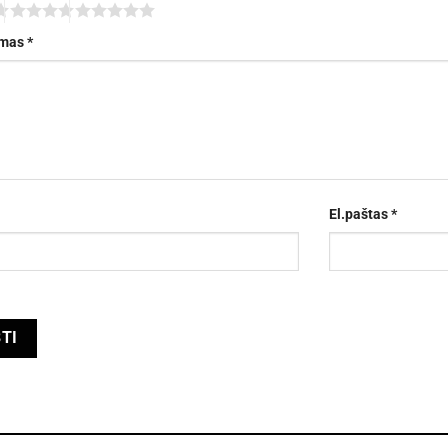
imas
*
El.paštas
*