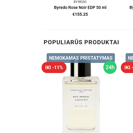
BYREDO
Byredo Rose Noir EDP 50 ml
B
€
155.25
POPULIARŪS PRODUKTAI
 PRISTATYMAS
NEMOKAMAS PRISTATYMAS
N
24h
24h
IKI -11%
IKI