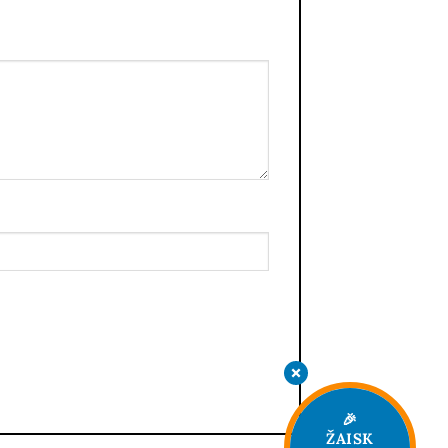
🎉
ŽAISK