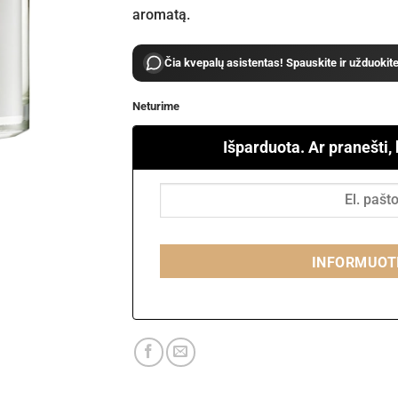
aromatą.
Čia kvepalų asistentas! Spauskite ir užduokit
Neturime
Išparduota. Ar pranešti,
INFORMUOT