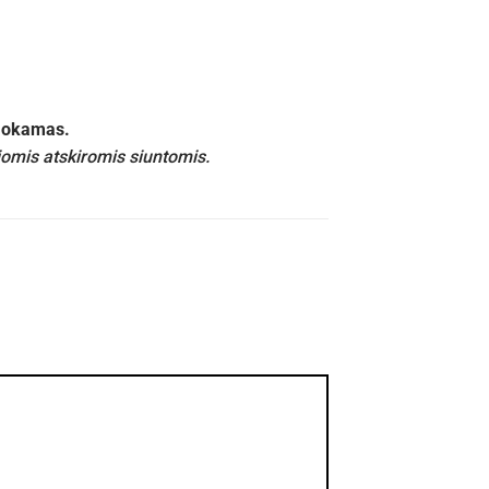
emokamas.
iomis atskiromis siuntomis.