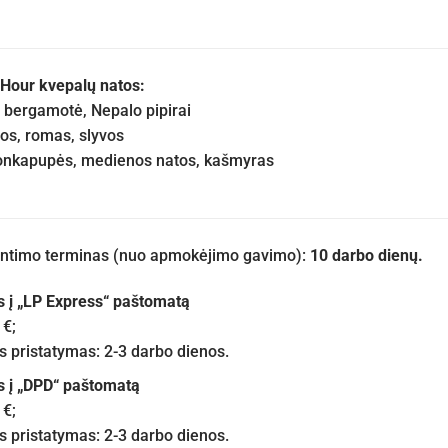
 Hour kvepalų natos:
bergamotė, Nepalo pipirai
os, romas, slyvos
onkapupės, medienos natos, kašmyras
iuntimo terminas (nuo apmokėjimo gavimo):
10 darbo dienų.
s į „LP Express“ paštomatą
 €;
pristatymas: 2-3 darbo dienos.
s į „DPD“ paštomatą
 €;
pristatymas: 2-3 darbo dienos.