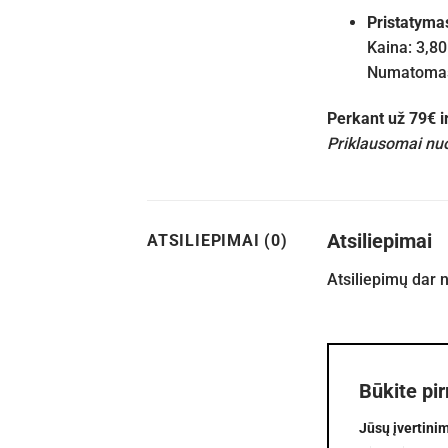
Pristatyma
Kaina: 3,80
Numatomas 
Perkant už 79€ 
Priklausomai nuo
Atsiliepimai
ATSILIEPIMAI (0)
Atsiliepimų dar 
Būkite pi
Jūsų įvertini