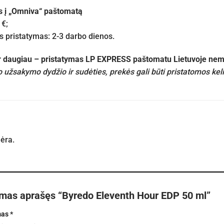
s į „Omniva“ paštomatą
 €;
pristatymas: 2-3 darbo dienos.
ir daugiau – pristatymas LP EXPRESS paštomatu Lietuvoje n
 užsakymo dydžio ir sudėties, prekės gali būti pristatomos kel
nėra.
rmas aprašęs “Byredo Eleventh Hour EDP 50 ml”
mas
*