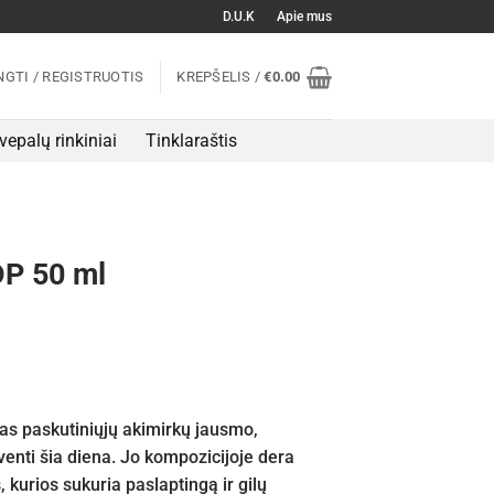
D.U.K
Apie mus
NGTI / REGISTRUOTIS
KREPŠELIS /
€
0.00
vepalų rinkiniai
Tinklaraštis
DP 50 ml
tas paskutiniųjų akimirkų jausmo,
venti šia diena. Jo kompozicijoje dera
, kurios sukuria paslaptingą ir gilų