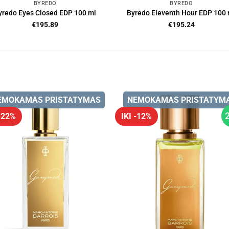
BYREDO
BYREDO
yredo Eyes Closed EDP 100 ml
Byredo Eleventh Hour EDP 100 
€
195.89
€
195.24
EMOKAMAS PRISTATYMAS
NEMOKAMAS PRISTATYM
 -22%
IKI -12%