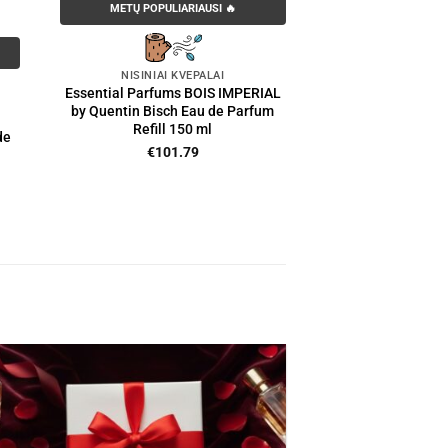
METŲ POPULIARIAUSI 🔥
NIŠINIAI KVEPALAI
Essential Parfums BOIS IMPERIAL
by Quentin Bisch Eau de Parfum
Refill 150 ml
de
€
101.79
nt
00.