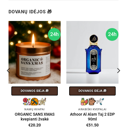
DOVANŲ IDĖJOS 🎁
h
24h
24h
DOVANOS IDĖJA 🎁
DOVANOS IDĖJA 🎁
NAMŲ KVAPAI
ARABIŠKI KVEPALAI
ORGANIC SANS XMAS
Athoor Al Alam Taj 2 EDP
kvepianti žvakė
90ml
€
20.20
€
51.50