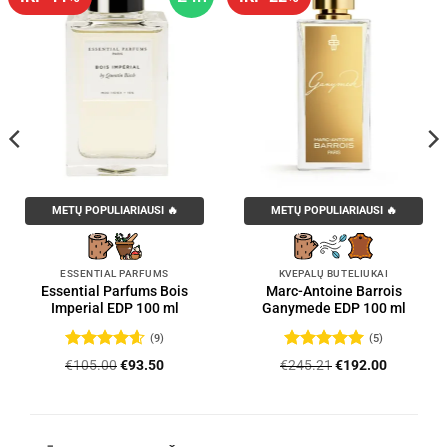
METŲ POPULIARIAUSI 🔥
METŲ POPULIARIAUSI 🔥
ESSENTIAL PARFUMS
KVEPALŲ BUTELIUKAI
Essential Parfums Bois
Marc-Antoine Barrois
Imperial EDP 100 ml
Ganymede EDP 100 ml
(9)
(5)
Įvertinimas:
Įvertinimas:
Original
Current
Original
Current
€
105.00
€
93.50
€
245.21
€
192.00
4.56
iš 5
5
iš 5
price
price
price
price
was:
is:
was:
is:
.
€105.00.
€93.50.
€245.21.
€192.00.