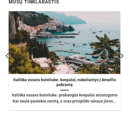
MŪSŲ TINKLARAŠTIS
Itališka vasara buteliuke: kvepalai, nukeliantys į Amalfio
pakrantę
Itališka vasara buteliuke: prabangūs kvepalai atostogoms
Kai saulė pasiekia zenitą, o oras prisipildo sūraus jūros...