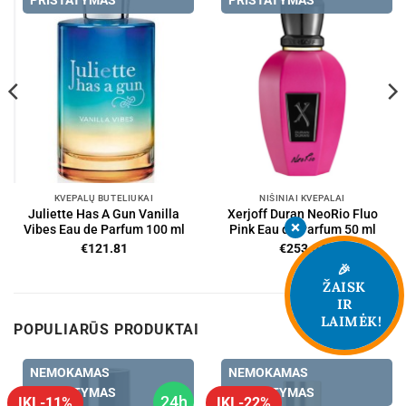
PRISTATYMAS
PRISTATYMAS
KVEPALŲ BUTELIUKAI
NIŠINIAI KVEPALAI
Juliette Has A Gun Vanilla
Xerjoff Duran NeoRio Fluo
Vibes Eau de Parfum 100 ml
Pink Eau de Parfum 50 ml
€
121.81
€
253.04
🎉
ŽAISK
IR
LAIMĖK!
POPULIARŪS PRODUKTAI
NEMOKAMAS
NEMOKAMAS
PRISTATYMAS
PRISTATYMAS
24h
IKI -11%
IKI -22%