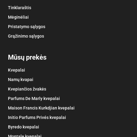
Tinklaraštis
Mėginėliai
Pristatymo sąlygos
Grąžinimo sąlygos
Mūsų prekės
Kvepalai
Namų kvapai
Kvepiančios žvakės
Parfums De Marly kvepalai
Maison Francis Kurkdjian kvepalai
Initio Parfums Privés kvepalai
Byredo kvepalai
Montale kvepalai