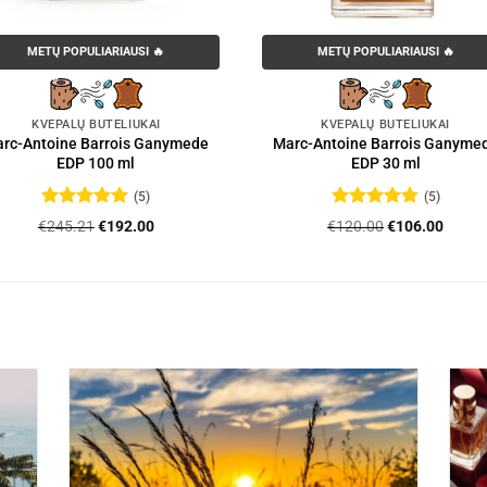
METŲ POPULIARIAUSI 🔥
METŲ POPULIARIAUSI 🔥
KVEPALŲ BUTELIUKAI
KVEPALŲ BUTELIUKAI
rc-Antoine Barrois Ganymede
Marc-Antoine Barrois Ganyme
EDP 100 ml
EDP 30 ml
(5)
(5)
Įvertinimas:
Įvertinimas:
Original
Current
Original
Curre
€
245.21
€
192.00
€
120.00
€
106.00
5
iš 5
4.8
iš 5
price
price
price
price
was:
is:
was:
is:
€245.21.
€192.00.
€120.00.
€106.