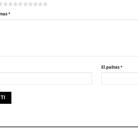
imas
*
El.paštas
*