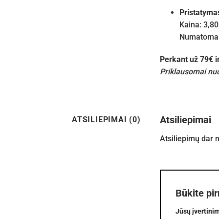
Pristatyma
Kaina: 3,80
Numatomas 
Perkant už 79€ 
Priklausomai nuo
Atsiliepimai
ATSILIEPIMAI (0)
Atsiliepimų dar 
Būkite pi
Jūsų įvertini