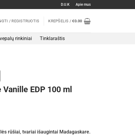
D.U.K
Apie mus
NGTI / REGISTRUOTIS
KREPŠELIS /
€
0.00
vepalų rinkiniai
Tinklaraštis
e Vanille EDP 100 ml
ilės rūšiai, tvariai išaugintai Madagaskare.