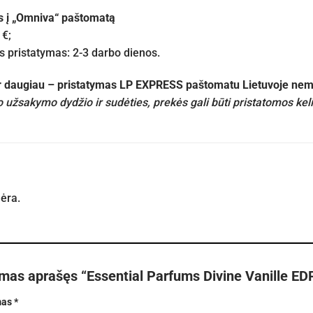
s į „Omniva“ paštomatą
 €;
pristatymas: 2-3 darbo dienos.
ir daugiau – pristatymas LP EXPRESS paštomatu Lietuvoje n
 užsakymo dydžio ir sudėties, prekės gali būti pristatomos kel
nėra.
rmas aprašęs “Essential Parfums Divine Vanille ED
mas
*