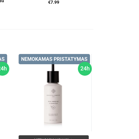
au
€
7.99
AS
NEMOKAMAS PRISTATYMAS
24h
24h