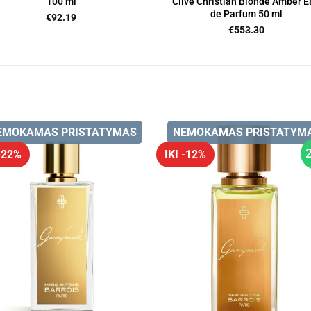
Clive Christian Blonde Amber E
100 ml
de Parfum 50 ml
€
92.19
€
553.30
EMOKAMAS PRISTATYMAS
NEMOKAMAS PRISTATYM
 -22%
IKI -12%