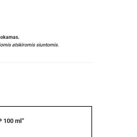
emokamas.
iomis atskiromis siuntomis.
P 100 ml”