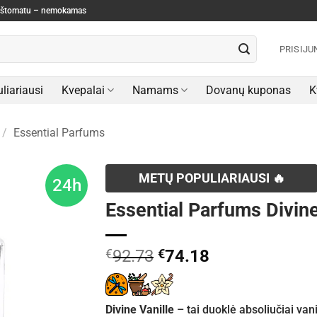
paštomatu – nemokamas
PRISIJU
liariausi
Kvepalai
Namams
Dovanų kuponas
K
/
Essential Parfums
METŲ POPULIARIAUSI 🔥
24h
Essential Parfums Divin
Original
Current
€
92.73
€
74.18
price
price
was:
is:
€92.73.
€74.18.
Divine Vanille
– tai duoklė absoliučiai van