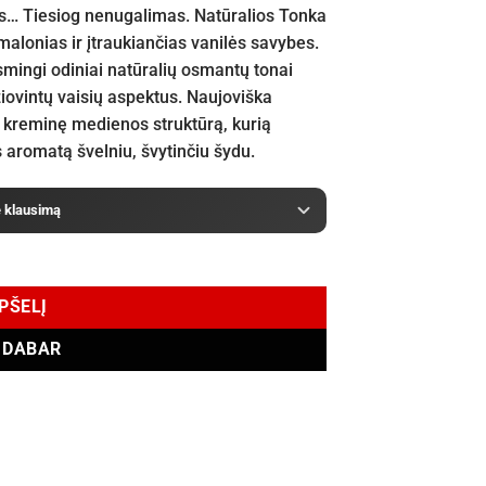
kas… Tiesiog nenugalimas. Natūralios Tonka
malonias ir įtraukiančias vanilės savybes.
smingi odiniai natūralių osmantų tonai
žiovintų vaisių aspektus. Naujoviška
ia kreminę medienos struktūrą, kurią
 aromatą švelniu, švytinčiu šydu.
e klausimą
EPŠELĮ
I DABAR