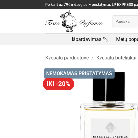
Skip
Perkant už 79€ ir daugiau – pristatymas LP EXPRESS 
to
Ieškoti:
content
Išpardavimas 🏷️
Metų popu
Kvepalų parduotuvė
/
Kvepalų buteliukai
NEMOKAMAS PRISTATYMAS
IKI -20%