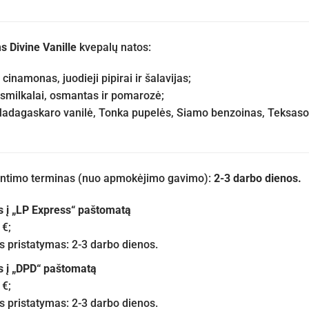
s Divine Vanille
kvepalų natos:
cinamonas, juodieji pipirai ir šalavijas;
smilkalai, osmantas ir pomarozė;
adagaskaro vanilė, Tonka pupelės, Siamo benzoinas, Teksaso k
iuntimo terminas (nuo apmokėjimo gavimo):
2-3 darbo dienos.
s į „LP Express“ paštomatą
 €;
pristatymas: 2-3 darbo dienos.
s į „DPD“ paštomatą
 €;
pristatymas: 2-3 darbo dienos.