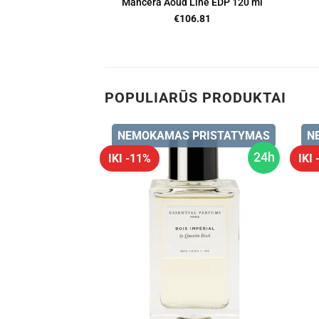
Mancera Aoud Line EDP 120 ml
€
106.81
POPULIARŪS PRODUKTAI
 PRISTATYMAS
NEMOKAMAS PRISTATYMAS
N
24h
24h
IKI -11%
IKI