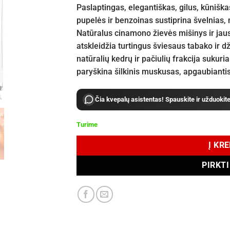
Paslaptingas, elegantiškas, gilus, kūniš
pupelės ir benzoinas sustiprina švelnias, 
Natūralus cinamono žievės mišinys ir jau
atskleidžia turtingus šviesaus tabako ir d
natūralių kedrų ir pačiulių frakcija sukur
paryškina šilkinis muskusas, apgaubiantis
Čia kvepalų asistentas! Spauskite ir užduokit
Turime
Į KR
PIRKT