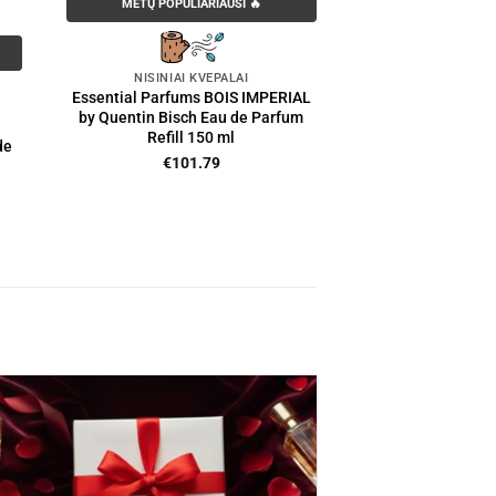
METŲ POPULIARIAUSI 🔥
NIŠINIAI KVEPALAI
Essential Parfums BOIS IMPERIAL
by Quentin Bisch Eau de Parfum
Refill 150 ml
de
€
101.79
nt
00.