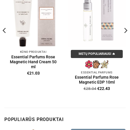
KŪNO PRODUKTAI
METŲ POPULIARIAUSI 🔥
Essential Parfums Rose
Magnetic Hand Cream 50
ml
ESSENTIAL PARFUMS
€
21.03
Essential Parfums Rose
Magnetic EDP 10ml
Original
Current
€
28.04
€
22.43
price
price
was:
is:
€28.04.
€22.43.
POPULIARŪS PRODUKTAI