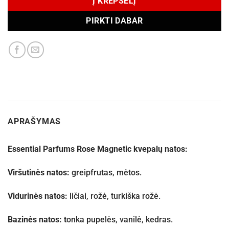
Į KREPŠELĮ
PIRKTI DABAR
APRAŠYMAS
Essential Parfums Rose Magnetic kvepalų natos:
Viršutinės natos:
g
reipfrutas, m
ėtos.
Vidurinės natos:
l
ičiai, r
ožė, t
urkiška rožė.
Bazinės natos: t
onka pupelės, vanilė, kedras.