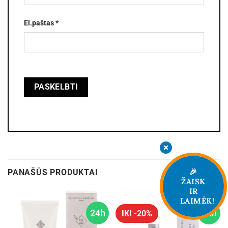
El.paštas
*
🎉
PANAŠŪS PRODUKTAI
ŽAISK
IR
LAIMĖK!
24h
24h
IKI -20%