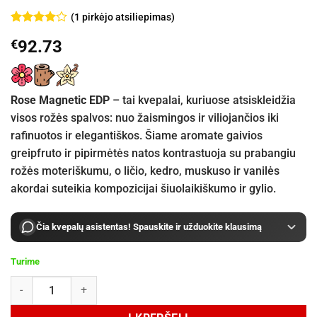
(
1
pirkėjo atsiliepimas)
Įvertinimas:
1
€
92.73
4
iš 5
(viso
įvertinimų:
)
Rose Magnetic EDP
– tai kvepalai, kuriuose atsiskleidžia
visos rožės spalvos: nuo žaismingos ir viliojančios iki
rafinuotos ir elegantiškos. Šiame aromate gaivios
greipfruto ir pipirmėtės natos kontrastuoja su prabangiu
rožės moteriškumu, o ličio, kedro, muskuso ir vanilės
akordai suteikia kompozicijai šiuolaikiškumo ir gylio.
Čia kvepalų asistentas! Spauskite ir užduokite klausimą
Turime
produkto kiekis: Essential Parfums Rose Magnetic EDP 100 ml