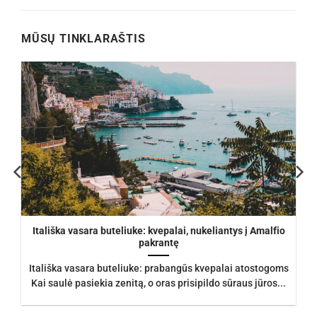
€105.00.
€93.50.
MŪSŲ TINKLARAŠTIS
Itališka vasara buteliuke: kvepalai, nukeliantys į Amalfio
pakrantę
Itališka vasara buteliuke: prabangūs kvepalai atostogoms
Kai saulė pasiekia zenitą, o oras prisipildo sūraus jūros...