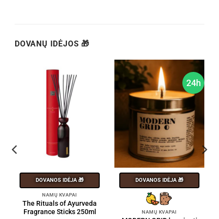
DOVANŲ IDĖJOS 🎁
h
24h
DOVANOS IDĖJA 🎁
DOVANOS IDĖJA 🎁
NAMŲ KVAPAI
The Rituals of Ayurveda
Fragrance Sticks 250ml
NAMŲ KVAPAI