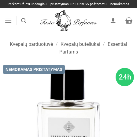
Skip
Perkant už 79€ ir daugiau – pristatymas LP EXPRESS paštomatu – nemokamas
to
content
Kvepalų parduotuvė
/
Kvepalų buteliukai
/
Essential
Parfums
NEMOKAMAS PRISTATYMAS
24h