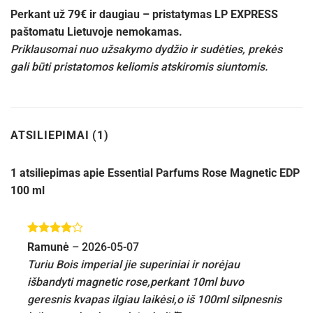
Perkant už 79€ ir daugiau – pristatymas LP EXPRESS
paštomatu Lietuvoje nemokamas.
Priklausomai nuo užsakymo dydžio ir sudėties, prekės
gali būti pristatomos keliomis atskiromis siuntomis.
ATSILIEPIMAI (1)
1 atsiliepimas apie
Essential Parfums Rose Magnetic EDP
100 ml
Įvertinimas:
Ramunė
–
2026-05-07
4
iš 5
Turiu Bois imperial jie superiniai ir norėjau
išbandyti magnetic rose,perkant 10ml buvo
geresnis kvapas ilgiau laikėsi,o iš 100ml silpnesnis