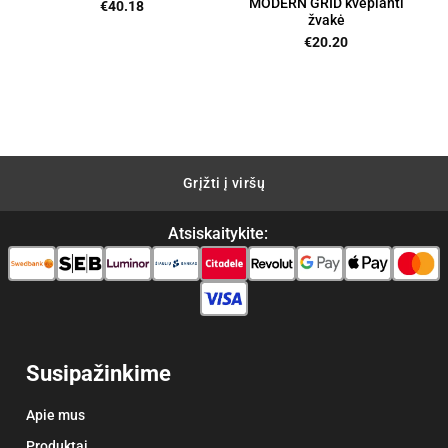
MODERN GRID kvepianti
€
40.18
žvakė
ent
€
20.20
00.
Grįžti į viršų
Atsiskaitykite:
Susipažinkime
Apie mus
Produktai