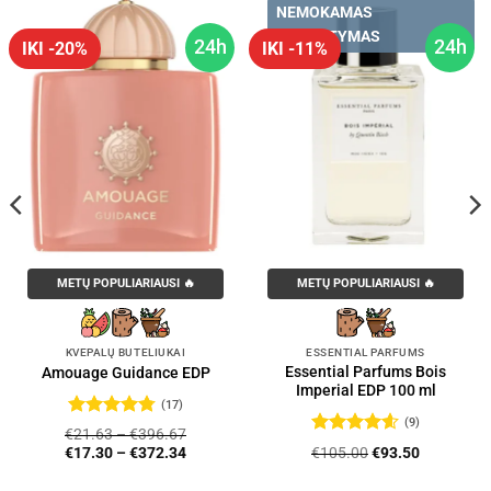
NEMOKAMAS
PRISTATYMAS
24h
24h
IKI -20%
IKI -11%
METŲ POPULIARIAUSI 🔥
METŲ POPULIARIAUSI 🔥
KVEPALŲ BUTELIUKAI
ESSENTIAL PARFUMS
Essential Parfums Bois
Amouage Guidance EDP
Imperial EDP 100 ml
(17)
(9)
Įvertinimas:
€
21.63
–
€
396.67
4.76
iš 5
Įvertinimas:
Original
Current
€
105.00
€
93.50
€
17.30
–
€
372.34
4.56
iš 5
price
price
was:
is: