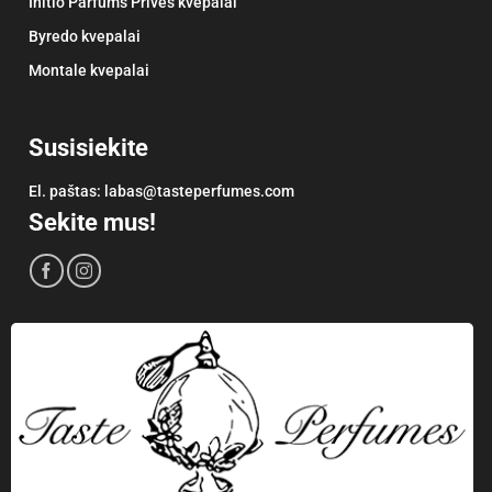
Initio Parfums Privés kvepalai
Byredo kvepalai
Montale kvepalai
Susisiekite
El. paštas:
labas@tasteperfumes.com
Sekite mus!