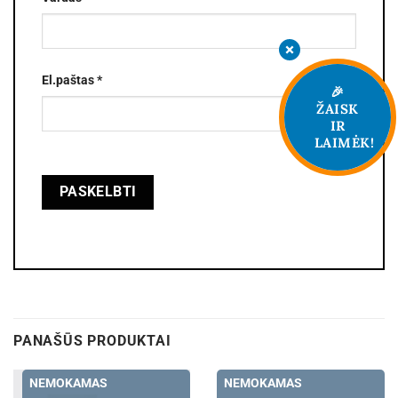
El.paštas
*
🎉
ŽAISK
IR
LAIMĖK!
PANAŠŪS PRODUKTAI
NEMOKAMAS
NEMOKAMAS