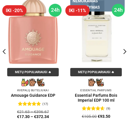
NEMOKAMAS
PRISTATYMAS
24h
24h
IKI -20%
IKI -11%
METŲ POPULIARIAUSI 🔥
METŲ POPULIARIAUSI 🔥
KVEPALŲ BUTELIUKAI
ESSENTIAL PARFUMS
Essential Parfums Bois
Amouage Guidance EDP
Imperial EDP 100 ml
(17)
(9)
Įvertinimas:
€
21.63
–
€
396.67
4.76
iš 5
Įvertinimas:
Original
Current
€
105.00
€
93.50
€
17.30
–
€
372.34
4.56
iš 5
price
price
was:
is: