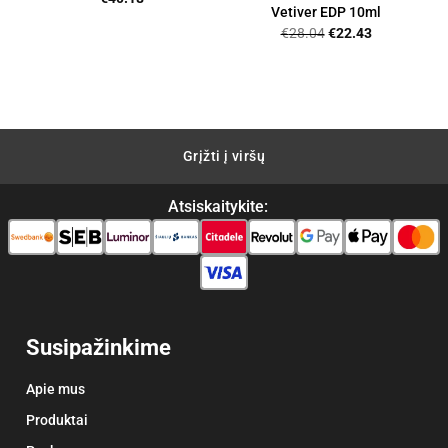
Vetiver EDP 10ml
Original
Current
€
28.04
€
22.43
price
price
was:
is:
€28.04.
€22.43.
Grįžti į viršų
Atsiskaitykite:
Susipažinkime
Apie mus
Produktai