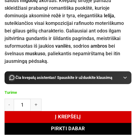
saldus
migdolų
akordas. Kvepalų širdyje pamažu
skleidžiasi prabangi romantiška puokštė, kurioje
dominuoja aksominė
rožė
ir tyra, elegantiška
lelija
,
suteikiančios visai kompozicijai rafinuoto moteriškumo
bei gilaus gėlių charakterio. Galiausiai ant odos ilgam
įsitvirtina gundantis ir šildantis pagrindas, meistriškai
suformuotas iš jaukios
vanilės
, sodrios
ambros
bei
švelnaus
muskuso
, paliekantis nepamirštamą bei itin
jausmingą pėdsaką.
Čia kvepalų asistentas! Spauskite ir užduokite klausimą
Turime
produkto kiekis: Ex Nihilo EXPLICITE Eau de Parfum 100 ml
Į KREPŠELĮ
PIRKTI DABAR