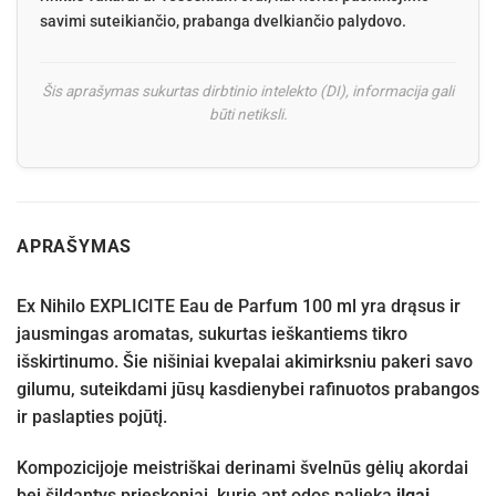
savimi suteikiančio, prabanga dvelkiančio palydovo.
Šis aprašymas sukurtas dirbtinio intelekto (DI), informacija gali
būti netiksli.
APRAŠYMAS
Ex Nihilo EXPLICITE Eau de Parfum 100 ml yra drąsus ir
jausmingas aromatas, sukurtas ieškantiems tikro
išskirtinumo. Šie nišiniai kvepalai akimirksniu pakeri savo
gilumu, suteikdami jūsų kasdienybei rafinuotos prabangos
ir paslapties pojūtį.
Kompozicijoje meistriškai derinami švelnūs gėlių akordai
bei šildantys prieskoniai, kurie ant odos palieka
ilgai