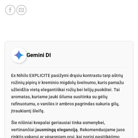
Gemini DI
Ex Nihilo EXPLICITE pasižymi drąsiu kontrastu tarp aštrių
rožinių pipirų ir kreminio migdolų švelnumo, kuris pamažu
užleidžia vietą elegantiškai rožių bei lelijų puokštei. Tai
aromatas, kuriame jauki šiluma susitinka su gėlių
rafinuotumu, o vanilės ir ambros pagrindas sukuria gilų,
įtraukiantį šleifą.
Šie nišiniai kvepalai geriausiai tinka asmenybei,
vertinančiai
jausmingą eleganciją
. Rekomenduojame juos
rinktis vakarui ar vėsesniam orui, kai norisi pasitikėjimo