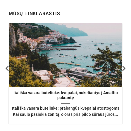
€105.00.
€93.50.
MŪSŲ TINKLARAŠTIS
Itališka vasara buteliuke: kvepalai, nukeliantys į Amalfio
pakrantę
Itališka vasara buteliuke: prabangūs kvepalai atostogoms
Kai saulė pasiekia zenitą, o oras prisipildo sūraus jūros...