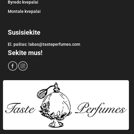
Byredo kvepalai
Montale kvepalai
Susisiekite
El. paštas:
labas@tasteperfumes.com
Sekite mus!