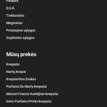
Paskyra
D.U.K.
Tinklaraštis
Mėginėliai
Pristatymo sąlygos
Grąžinimo sąlygos
Mūsų prekės
Kvepalai
Namų kvapai
Kvepiančios žvakės
Parfums De Marly kvepalai
Maison Francis Kurkdjian kvepalai
Initio Parfums Privés kvepalai