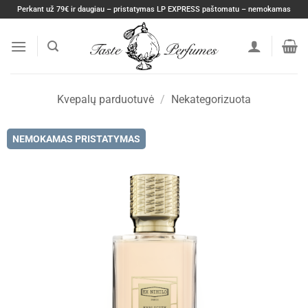
Skip
Perkant už 79€ ir daugiau – pristatymas LP EXPRESS paštomatu – nemokamas
to
content
Kvepalų parduotuvė
/
Nekategorizuota
NEMOKAMAS PRISTATYMAS