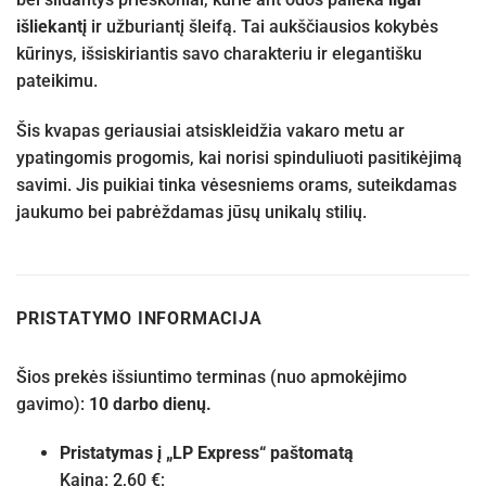
išliekantį
ir užburiantį šleifą. Tai aukščiausios kokybės
kūrinys, išsiskiriantis savo charakteriu ir elegantišku
pateikimu.
Šis kvapas geriausiai atsiskleidžia vakaro metu ar
ypatingomis progomis, kai norisi spinduliuoti pasitikėjimą
savimi. Jis puikiai tinka vėsesniems orams, suteikdamas
jaukumo bei pabrėždamas jūsų unikalų stilių.
PRISTATYMO INFORMACIJA
Šios prekės išsiuntimo terminas (nuo apmokėjimo
gavimo):
10 darbo dienų.
Pristatymas į „LP Express“ paštomatą
Kaina: 2,60 €;