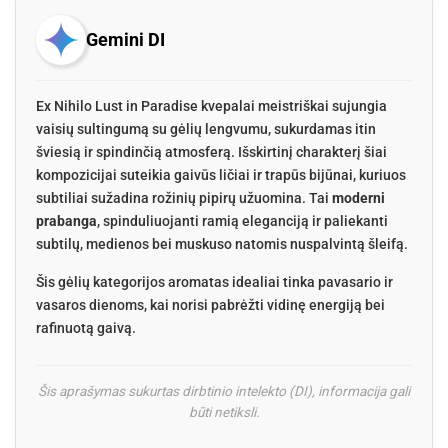
Gemini DI
Ex Nihilo Lust in Paradise kvepalai meistriškai sujungia
vaisių sultingumą su gėlių lengvumu, sukurdamas itin
šviesią ir spindinčią atmosferą. Išskirtinį charakterį šiai
kompozicijai suteikia gaivūs ličiai ir trapūs bijūnai, kuriuos
subtiliai sužadina rožinių pipirų užuomina. Tai
moderni
prabanga
, spinduliuojanti ramią eleganciją ir paliekanti
subtilų, medienos bei muskuso natomis nuspalvintą šleifą.
Šis gėlių kategorijos aromatas idealiai tinka pavasario ir
vasaros dienoms, kai norisi pabrėžti vidinę energiją bei
rafinuotą gaivą.
Šis aprašymas sukurtas dirbtinio intelekto (DI), informacija gali
būti netiksli.