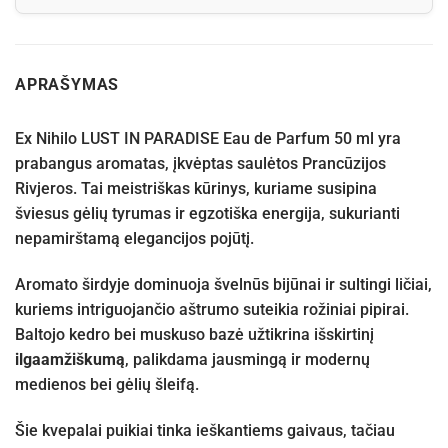
APRAŠYMAS
Ex Nihilo LUST IN PARADISE Eau de Parfum 50 ml yra
prabangus aromatas, įkvėptas saulėtos Prancūzijos
Rivjeros. Tai meistriškas kūrinys, kuriame susipina
šviesus gėlių tyrumas ir egzotiška energija, sukurianti
nepamirštamą elegancijos pojūtį.
Aromato širdyje dominuoja švelnūs bijūnai ir sultingi ličiai,
kuriems intriguojančio aštrumo suteikia rožiniai pipirai.
Baltojo kedro bei muskuso bazė užtikrina išskirtinį
ilgaamžiškumą
, palikdama jausmingą ir modernų
medienos bei gėlių šleifą.
Šie kvepalai puikiai tinka ieškantiems gaivaus, tačiau