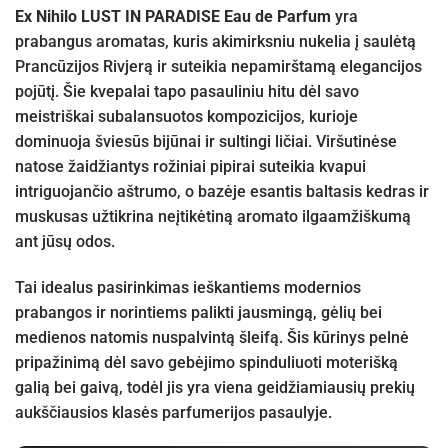
Ex Nihilo LUST IN PARADISE Eau de Parfum
yra
prabangus aromatas, kuris akimirksniu nukelia į saulėtą
Prancūzijos Rivjerą ir suteikia nepamirštamą elegancijos
pojūtį. Šie kvepalai tapo pasauliniu hitu dėl savo
meistriškai subalansuotos kompozicijos, kurioje
dominuoja šviesūs bijūnai ir sultingi ličiai. Viršutinėse
natose žaidžiantys rožiniai pipirai suteikia kvapui
intriguojančio aštrumo, o bazėje esantis baltasis kedras ir
muskusas užtikrina neįtikėtiną aromato ilgaamžiškumą
ant jūsų odos.
Tai idealus pasirinkimas ieškantiems modernios
prabangos ir norintiems palikti jausmingą, gėlių bei
medienos natomis nuspalvintą šleifą. Šis kūrinys pelnė
pripažinimą dėl savo gebėjimo spinduliuoti moterišką
galią bei gaivą, todėl jis yra viena geidžiamiausių prekių
aukščiausios klasės parfumerijos pasaulyje.