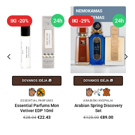
NEMOKAMAS
PRISTATYMAS
h
24h
24h
IKI -20%
IKI -29%
DOVANOS IDĖJA 🎁
DOVANOS IDĖJA 🎁
ESSENTIAL PARFUMS
ARABIŠKI KVEPALAI
Essential Parfums Mon
Arabian Spring Discovery
Vetiver EDP 10ml
Set
Original
Current
Original
Current
€
28.04
€
22.43
€
125.00
€
89.00
price
price
price
price
was:
is:
was:
is:
€28.04.
€22.43.
€125.00.
€89.00.