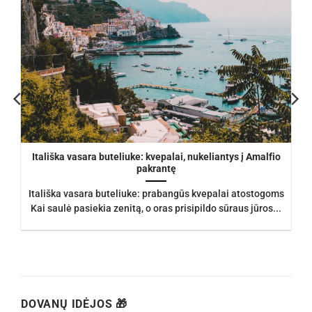
Itališka vasara buteliuke: kvepalai, nukeliantys į Amalfio
pakrantę
Itališka vasara buteliuke: prabangūs kvepalai atostogoms
Kai saulė pasiekia zenitą, o oras prisipildo sūraus jūros...
DOVANŲ IDĖJOS 🎁