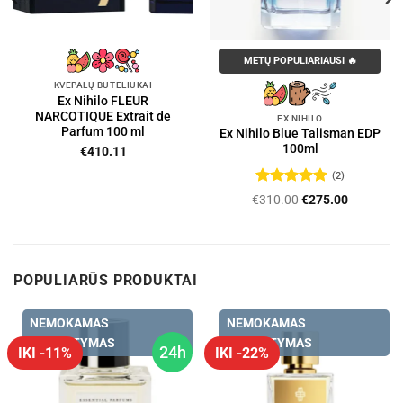
METŲ POPULIARIAUSI 🔥
KVEPALŲ BUTELIUKAI
Ex Nihilo FLEUR
NARCOTIQUE Extrait de
EX NIHILO
Parfum 100 ml
Ex Nihilo Blue Talisman EDP
100ml
€
410.11
(2)
Įvertinimas:
Original
Current
€
310.00
€
275.00
5
iš 5
price
price
was:
is:
€310.00.
€275.00.
POPULIARŪS PRODUKTAI
NEMOKAMAS
NEMOKAMAS
PRISTATYMAS
PRISTATYMAS
24h
IKI -11%
IKI -22%