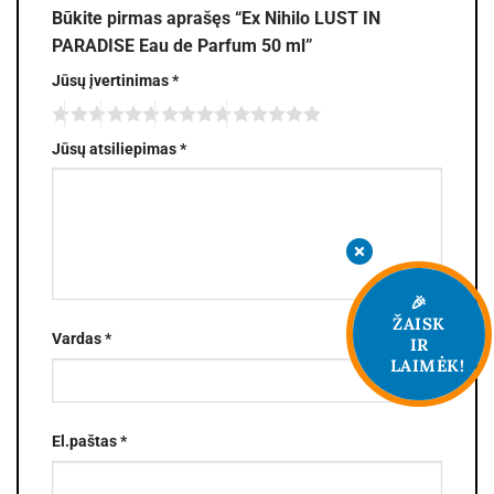
Būkite pirmas aprašęs “Ex Nihilo LUST IN
PARADISE Eau de Parfum 50 ml”
Jūsų įvertinimas
*
Jūsų atsiliepimas
*
🎉
ŽAISK
Vardas
*
IR
LAIMĖK!
El.paštas
*