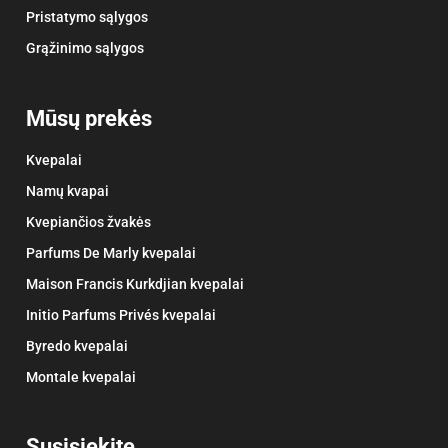
Pristatymo sąlygos
Grąžinimo sąlygos
Mūsų prekės
Kvepalai
Namų kvapai
Kvepiančios žvakės
Parfums De Marly kvepalai
Maison Francis Kurkdjian kvepalai
Initio Parfums Privés kvepalai
Byredo kvepalai
Montale kvepalai
Susisiekite