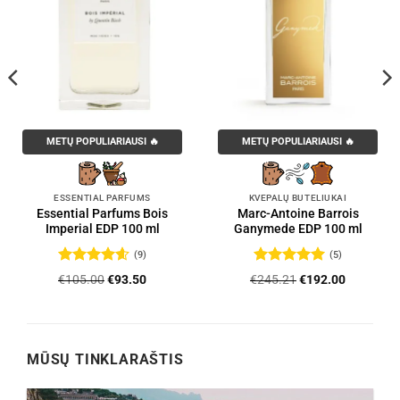
METŲ POPULIARIAUSI 🔥
METŲ POPULIARIAUSI 🔥
ESSENTIAL PARFUMS
KVEPALŲ BUTELIUKAI
Essential Parfums Bois
Marc-Antoine Barrois
Imperial EDP 100 ml
Ganymede EDP 100 ml
(9)
(5)
Įvertinimas:
Įvertinimas:
Original
Current
Original
Current
€
105.00
€
93.50
€
245.21
€
192.00
4.56
iš 5
5
iš 5
price
price
price
price
was:
is:
was:
is:
.
€105.00.
€93.50.
€245.21.
€192.00.
MŪSŲ TINKLARAŠTIS