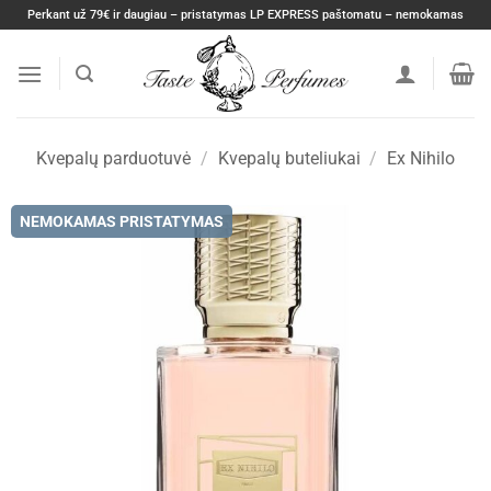
Skip
Perkant už 79€ ir daugiau – pristatymas LP EXPRESS paštomatu – nemokamas
to
content
Kvepalų parduotuvė
/
Kvepalų buteliukai
/
Ex Nihilo
NEMOKAMAS PRISTATYMAS