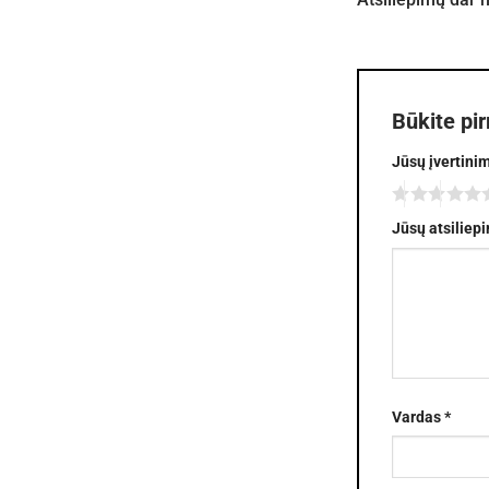
Būkite pi
Jūsų įvertini
Jūsų atsiliep
Vardas
*