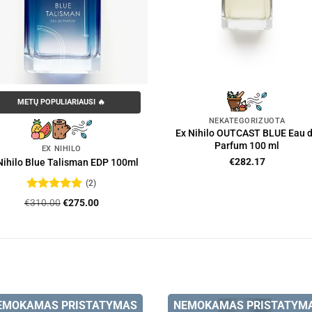
METŲ POPULIARIAUSI 🔥
NEKATEGORIZUOTA
Ex Nihilo OUTCAST BLUE Eau 
Parfum 100 ml
EX NIHILO
€
282.17
Nihilo Blue Talisman EDP 100ml
(2)
Įvertinimas:
Original
Current
€
310.00
€
275.00
5
iš 5
price
price
was:
is:
€310.00.
€275.00.
EMOKAMAS PRISTATYMAS
NEMOKAMAS PRISTATYM