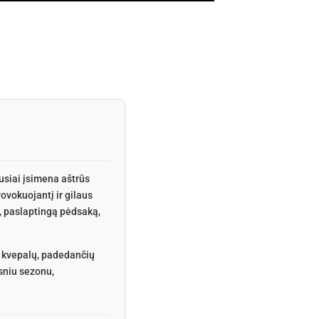
usiai įsimena aštrūs
ovokuojantį ir gilaus
kų, paslaptingą pėdsaką,
 kvepalų, padedančių
esniu sezonu,