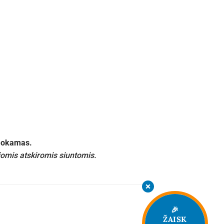
emokamas.
iomis atskiromis siuntomis.
🎉
ŽAISK