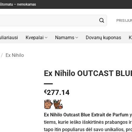
paštomatu – nemokamas
PRISIJU
liariausi
Kvepalai
Namams
Dovanų kuponas
K
/
Ex Nihilo
Ex Nihilo OUTCAST BLUE
€
277.14
Ex Nihilo Outcast Blue Extrait de Parfum
y
tiems, kurie ieško išskirtinės prabangos 
tapo itin populiarus dėl savo unikalios, p