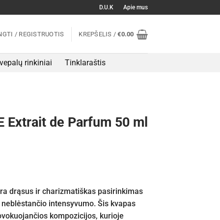
D.U.K
Apie mus
NGTI / REGISTRUOTIS
KREPŠELIS /
€
0.00
vepalų rinkiniai
Tinklaraštis
 Extrait de Parfum 50 ml
ra drąsus ir charizmatiškas pasirinkimas
ir neblėstančio intensyvumo. Šis kvapas
rovokuojančios kompozicijos, kurioje