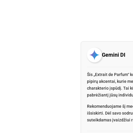
Gemini DI
Šis „Extrait de Parfum“
pipirų akcentai, kurie m
charakterio įspūdį. Tai kū
pabrėžiantį jūsų indivi
Rekomenduojame šį medi
išsiskirti. Dėl savo sod
suteikdamas įvaizdžiui r