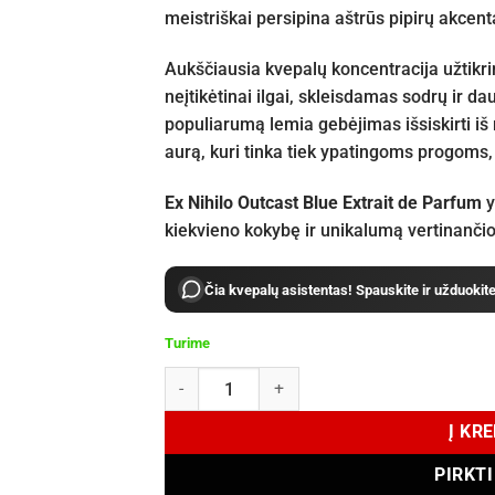
meistriškai persipina aštrūs pipirų akcen
Aukščiausia kvepalų koncentracija užtikri
neįtikėtinai ilgai, skleisdamas sodrų ir da
populiarumą lemia gebėjimas išsiskirti iš
aurą, kuri tinka tiek ypatingoms progoms,
Ex Nihilo Outcast Blue Extrait de Parfum
y
kiekvieno kokybę ir unikalumą vertinanči
Čia kvepalų asistentas! Spauskite ir užduokit
Turime
produkto kiekis: Ex Nihilo OUTCAST BLUE Extra
Į KR
PIRKT