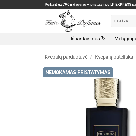
Skip
Perkant už 79€ ir daugiau – pristatymas LP EXPRESS 
to
Ieškoti:
content
Išpardavimas 🏷️
Metų popu
Kvepalų parduotuvė
/
Kvepalų buteliukai
NEMOKAMAS PRISTATYMAS