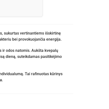
 sukurtas vertinantiems išskirtinę
kteriu bei provokuojančia energija.
os ir odos natomis. Aukšta kvepalų
 visą dieną, suteikdamas pasitikėjimo
individualumą. Tai rafinuotas kūrinys
šu
.