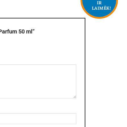
IR
LAIMĖK!
Parfum 50 ml”