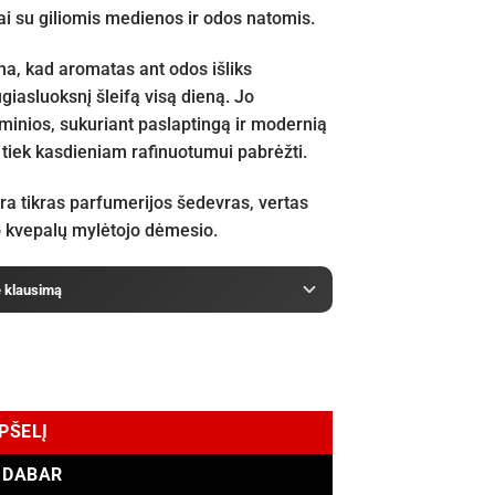
tai su giliomis medienos ir odos natomis.
na, kad aromatas ant odos išliks
ugiasluoksnį šleifą visą dieną. Jo
 minios, sukuriant paslaptingą ir modernią
 tiek kasdieniam rafinuotumui pabrėžti.
ra tikras parfumerijos šedevras, vertas
o kvepalų mylėtojo dėmesio.
e klausimą
it de Parfum 50 ml
EPŠELĮ
I DABAR