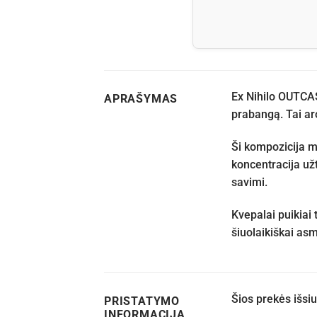
Ex Nihilo OUTCAS
APRAŠYMAS
prabangą. Tai ar
Ši kompozicija m
koncentracija už
savimi.
Kvepalai puikiai
šiuolaikiškai as
Šios prekės išs
PRISTATYMO
INFORMACIJA