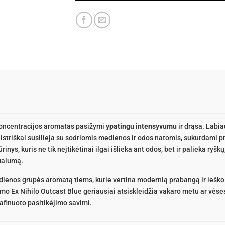
 koncentracijos aromatas pasižymi
ypatingu intensyvumu
ir drąsa. Labia
eistriškai susilieja su sodriomis medienos ir odos natomis, sukurdami pr
rinys, kuris ne tik neįtikėtinai ilgai išlieka ant odos, bet ir palieka ryš
dualumą.
enos grupės aromatą tiems, kurie vertina modernią prabangą ir ieško
rumo Ex Nihilo Outcast Blue geriausiai atsiskleidžia vakaro metu ar vės
afinuoto pasitikėjimo savimi.