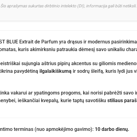
Šis aprašymas sukurtas dirbtinio intelekto (DI), informacija gali būti netiksli.
T BLUE Extrait de Parfum yra drąsus ir modernus pasirinkimas,
omatas, kuris akimirksniu patraukia dėmesį savo unikaliu chara
eistriškai sujungia aštrius pipirų akcentus su giliomis medien
tikrina pavydėtiną
ilgalaikiškumą
ir sodrų šleifą, kuris lydi jus
 tinka vakarui ar ypatingoms progoms, kai norisi pabrėžti savo 
menybei, ieškančiai kvepalų, kurie taptų savotišku
stiliaus para
iuntimo terminas (nuo apmokėjimo gavimo):
10 darbo dienų.