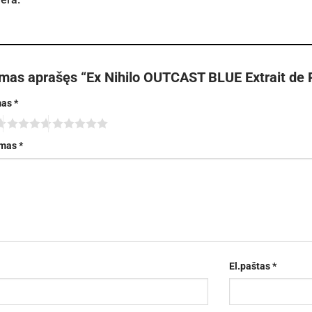
rmas aprašęs “Ex Nihilo OUTCAST BLUE Extrait de 
mas
*
imas
*
El.paštas
*