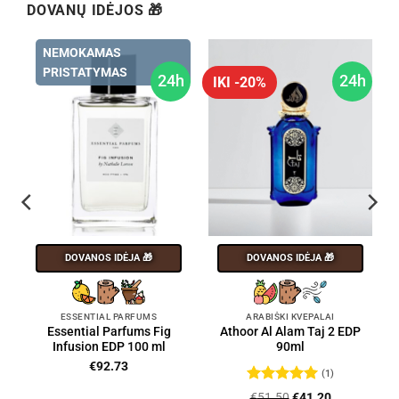
DOVANŲ IDĖJOS 🎁
NEMOKAMAS
PRISTATYMAS
24h
24h
IKI -20%
DOVANOS IDĖJA 🎁
DOVANOS IDĖJA 🎁
ESSENTIAL PARFUMS
ARABIŠKI KVEPALAI
Essential Parfums Fig
Athoor Al Alam Taj 2 EDP
Infusion EDP 100 ml
90ml
€
92.73
(1)
Įvertinimas:
Original
Current
€
51.50
€
41.20