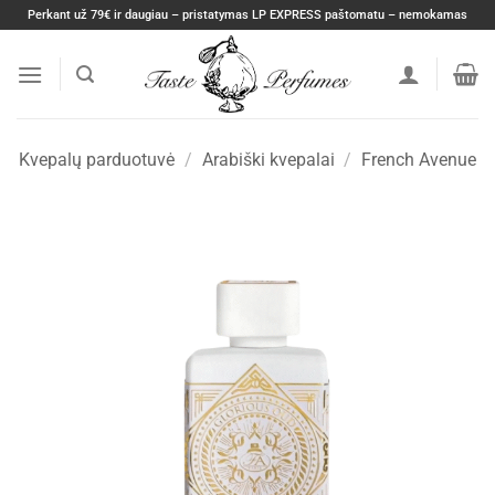
Skip
Perkant už 79€ ir daugiau – pristatymas LP EXPRESS paštomatu – nemokamas
to
content
Kvepalų parduotuvė
/
Arabiški kvepalai
/
French Avenue