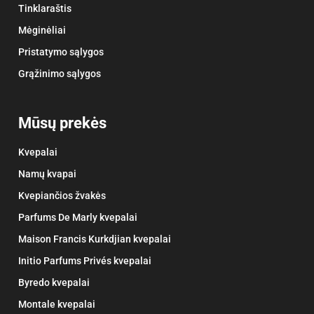
Tinklaraštis
Mėginėliai
Pristatymo sąlygos
Grąžinimo sąlygos
Mūsų prekės
Kvepalai
Namų kvapai
Kvepiančios žvakės
Parfums De Marly kvepalai
Maison Francis Kurkdjian kvepalai
Initio Parfums Privés kvepalai
Byredo kvepalai
Montale kvepalai