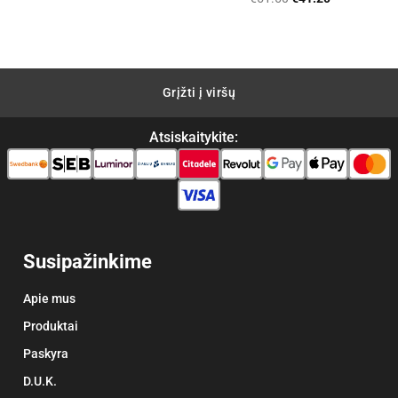
5
iš 5
price
price
was:
is:
€51.50.
€41.20.
Grįžti į viršų
Atsiskaitykite:
Susipažinkime
Apie mus
Produktai
Paskyra
D.U.K.