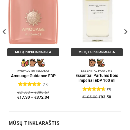
METŲ POPULIARIAUSI 🔥
METŲ POPULIARIAUSI 🔥
KVEPALŲ BUTELIUKAI
ESSENTIAL PARFUMS
Essential Parfums Bois
Amouage Guidance EDP
Imperial EDP 100 ml
(17)
(9)
Įvertinimas:
€
21.63
–
€
396.67
4.76
iš 5
Įvertinimas:
Original
Current
€
105.00
€
93.50
€
17.30
–
€
372.34
4.56
iš 5
price
price
was:
is:
€105.00.
€93.50.
MŪSŲ TINKLARAŠTIS