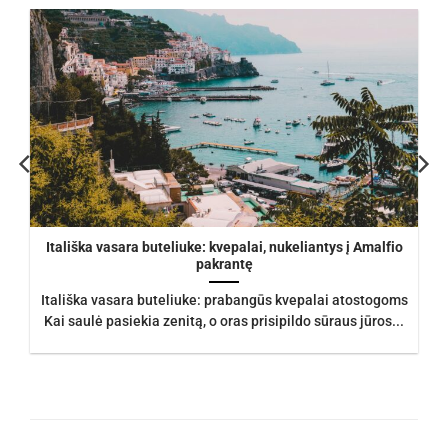
Itališka vasara buteliuke: kvepalai, nukeliantys į Amalfio
pakrantę
Itališka vasara buteliuke: prabangūs kvepalai atostogoms
Kai saulė pasiekia zenitą, o oras prisipildo sūraus jūros...