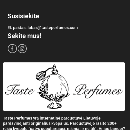
Susisiekite
El. paštas:
labas@tasteperfumes.com
Sekite mus!
Taste Perfumes
yra internetinė parduotuvė Lietuvoje
pardavinėjanti originalius kvepalus. Parduotuvėje rasite 200+
rūšių kvepalų (patys populiariausi, nišiniai ir ne tik). Ar jau bandei?