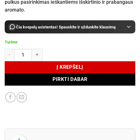
puikus pasirinkimas ieškantiems išskirtinio ir prabangaus
aromato.
Čia kvepalų asistentas! Spauskite ir užduokite klausimą
Turime
produkto kiekis: French Avenue Glorious Oud Royal Blanc Extrait De
Į KREPŠELĮ
PIRKTI DABAR