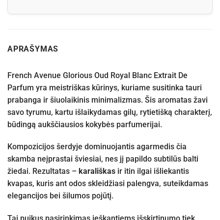
APRAŠYMAS
French Avenue Glorious Oud Royal Blanc Extrait De
Parfum yra meistriškas kūrinys, kuriame susitinka tauri
prabanga ir šiuolaikinis minimalizmas. Šis aromatas žavi
savo tyrumu, kartu išlaikydamas gilų, rytietišką charakterį,
būdingą aukščiausios kokybės parfumerijai.
Kompozicijos šerdyje dominuojantis agarmedis čia
skamba neįprastai šviesiai, nes jį papildo subtilūs balti
žiedai. Rezultatas –
karališkas
ir itin ilgai išliekantis
kvapas, kuris ant odos skleidžiasi palengva, suteikdamas
elegancijos bei šilumos pojūtį.
Tai puikus pasirinkimas ieškantiems išskirtinumo tiek