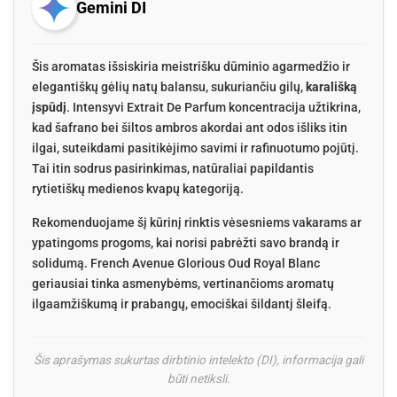
Gemini DI
Šis aromatas išsiskiria meistrišku dūminio agarmedžio ir
elegantiškų gėlių natų balansu, sukuriančiu gilų,
karališką
įspūdį
. Intensyvi Extrait De Parfum koncentracija užtikrina,
kad šafrano bei šiltos ambros akordai ant odos išliks itin
ilgai, suteikdami pasitikėjimo savimi ir rafinuotumo pojūtį.
Tai itin sodrus pasirinkimas, natūraliai papildantis
rytietiškų medienos kvapų kategoriją.
Rekomenduojame šį kūrinį rinktis vėsesniems vakarams ar
ypatingoms progoms, kai norisi pabrėžti savo brandą ir
solidumą. French Avenue Glorious Oud Royal Blanc
geriausiai tinka asmenybėms, vertinančioms aromatų
ilgaamžiškumą ir prabangų, emociškai šildantį šleifą.
Šis aprašymas sukurtas dirbtinio intelekto (DI), informacija gali
būti netiksli.