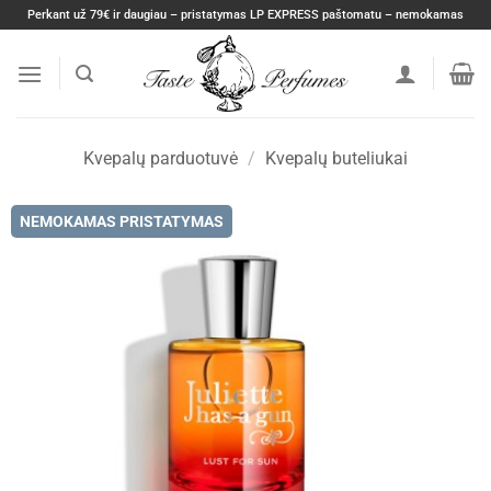
Skip
Perkant už 79€ ir daugiau – pristatymas LP EXPRESS paštomatu – nemokamas
to
content
Kvepalų parduotuvė
/
Kvepalų buteliukai
NEMOKAMAS PRISTATYMAS