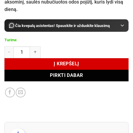
aksominį, saulės nubučiuotos odos pojūtį, kuris lydi visą
dieną.
Čia kvepalų asistentas! Spauskite ir užduokite klausimą
Turime
produkto kiekis: Juliette Has a Gun Lust for Sun Eau de Parfum 100 
Į KREPŠELĮ
PIRKTI DABAR