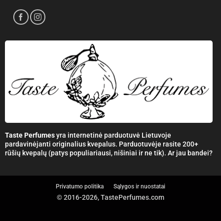
Taste Perfumes
yra internetinė parduotuvė Lietuvoje
pardavinėjanti originalius kvepalus. Parduotuvėje rasite 200+
rūšių kvepalų (patys populiariausi, nišiniai ir ne tik). Ar jau bandei?
Privatumo politika
Sąlygos ir nuostatai
© 2016-2026, TastePerfumes.com