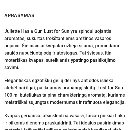
APRAŠYMAS
Juliette Has a Gun Lust for Sun yra spinduliuojantis
aromatas, sukurtas trokštantiems amžinos vasaros
pojūčio. Šie nišiniai kvepalai užlieja šiluma, primindami
saulės nubučiuotą odą ir atostogas. Tai šviesus, itin
moteriškas kvapas, suteikiantis
ypatingo pasitikėjimo
savimi.
Elegantiškas egzotiškų gėlių derinys ant odos išlieka
stebėtinai ilgai, palikdamas prabangų šleifą. Lust for Sun
100 ml buteliukas talpina charakteringą aromatą, kuriame
meistriškai sujungtas modernumas ir rafinuota elegancija.
Kvapas geriausiai atsiskleidžia vasarą, tačiau puikiai tinka
ir pilkoms dienoms praskaidrinti. Tai idealus pasirinkimas