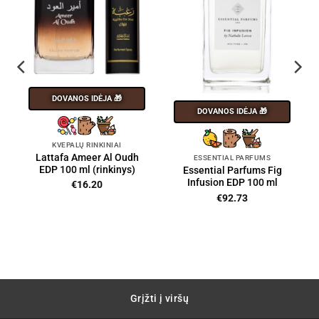
DOVANOS IDĖJA 🎁
DOVANOS IDĖJA 🎁
KVEPALŲ RINKINIAI
Lattafa Ameer Al Oudh
ESSENTIAL PARFUMS
EDP 100 ml (rinkinys)
Essential Parfums Fig
Infusion EDP 100 ml
€
16.20
€
92.73
nt
0.
Grįžti į viršų