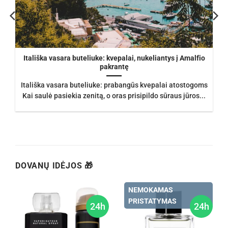
Itališka vasara buteliuke: kvepalai, nukeliantys į Amalfio
pakrantę
Itališka vasara buteliuke: prabangūs kvepalai atostogoms
Kai saulė pasiekia zenitą, o oras prisipildo sūraus jūros...
DOVANŲ IDĖJOS 🎁
NEMOKAMAS
PRISTATYMAS
h
24h
24h