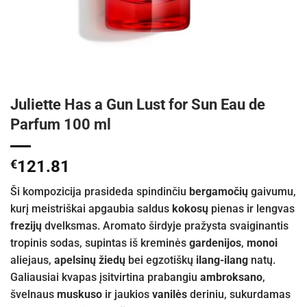
Juliette Has a Gun Lust for Sun Eau de
Parfum 100 ml
€
121.81
Ši kompozicija prasideda spindinčiu
bergamočių
gaivumu,
kurį meistriškai apgaubia saldus
kokosų
pienas ir lengvas
frezijų
dvelksmas. Aromato širdyje pražysta svaiginantis
tropinis sodas, supintas iš kreminės
gardenijos
,
monoi
aliejaus,
apelsinų žiedų
bei egzotiškų
ilang-ilang
natų.
Galiausiai kvapas įsitvirtina prabangiu
ambroksano
,
švelnaus
muskuso
ir jaukios
vanilės
deriniu, sukurdamas