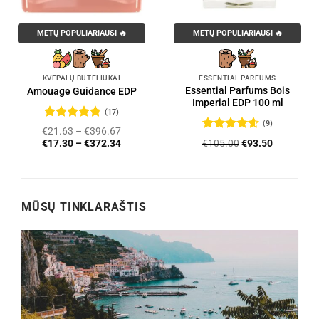
METŲ POPULIARIAUSI 🔥
METŲ POPULIARIAUSI 🔥
KVEPALŲ BUTELIUKAI
ESSENTIAL PARFUMS
Essential Parfums Bois
Amouage Guidance EDP
Imperial EDP 100 ml
(17)
(9)
Įvertinimas:
€
21.63
–
€
396.67
4.76
iš 5
Įvertinimas:
Original
Current
€
105.00
€
93.50
€
17.30
–
€
372.34
4.56
iš 5
price
price
was:
is:
€105.00.
€93.50.
MŪSŲ TINKLARAŠTIS