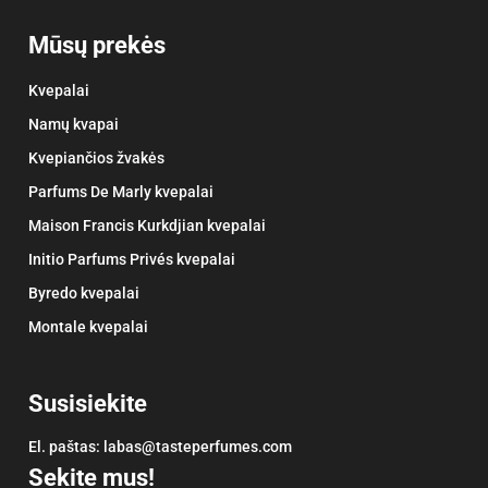
Mūsų prekės
Kvepalai
Namų kvapai
Kvepiančios žvakės
Parfums De Marly kvepalai
Maison Francis Kurkdjian kvepalai
Initio Parfums Privés kvepalai
Byredo kvepalai
Montale kvepalai
Susisiekite
El. paštas:
labas@tasteperfumes.com
Sekite mus!