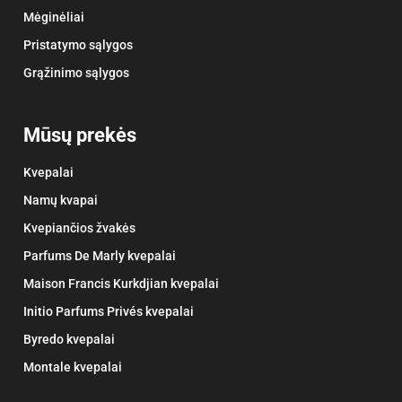
Mėginėliai
Pristatymo sąlygos
Grąžinimo sąlygos
Mūsų prekės
Kvepalai
Namų kvapai
Kvepiančios žvakės
Parfums De Marly kvepalai
Maison Francis Kurkdjian kvepalai
Initio Parfums Privés kvepalai
Byredo kvepalai
Montale kvepalai