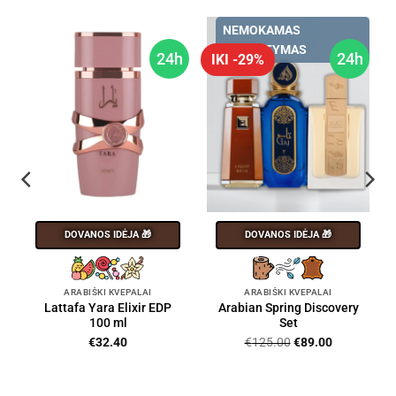
NEMOKAMAS
PRISTATYMAS
h
24h
24h
IKI -29%
DOVANOS IDĖJA 🎁
DOVANOS IDĖJA 🎁
ARABIŠKI KVEPALAI
ARABIŠKI KVEPALAI
Lattafa Yara Elixir EDP
Arabian Spring Discovery
100 ml
Set
Original
Current
€
32.40
€
125.00
€
89.00
price
price
was:
is:
nt
€125.00.
€89.00.