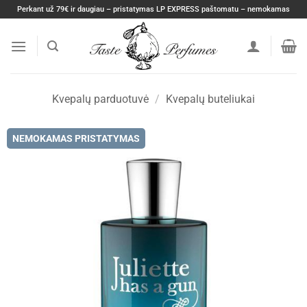
Skip
Perkant už 79€ ir daugiau – pristatymas LP EXPRESS paštomatu – nemokamas
to
content
Kvepalų parduotuvė
/
Kvepalų buteliukai
NEMOKAMAS PRISTATYMAS