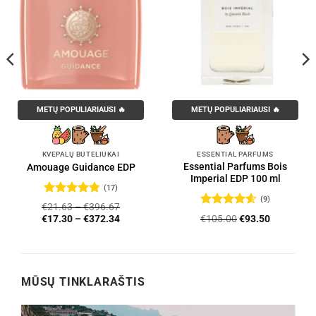
METŲ POPULIARIAUSI 🔥
METŲ POPULIARIAUSI 🔥
KVEPALŲ BUTELIUKAI
ESSENTIAL PARFUMS
Essential Parfums Bois
Amouage Guidance EDP
Imperial EDP 100 ml
(17)
(9)
Įvertinimas:
€
21.63
–
€
396.67
4.76
iš 5
Įvertinimas:
Original
Current
€
105.00
€
93.50
€
17.30
–
€
372.34
4.56
iš 5
price
price
was:
is:
€105.00.
€93.50.
MŪSŲ TINKLARAŠTIS