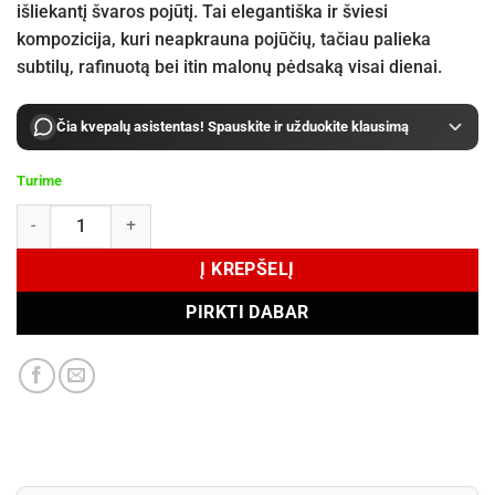
išliekantį švaros pojūtį. Tai elegantiška ir šviesi
kompozicija, kuri neapkrauna pojūčių, tačiau palieka
subtilų, rafinuotą bei itin malonų pėdsaką visai dienai.
Čia kvepalų asistentas! Spauskite ir užduokite klausimą
Turime
produkto kiekis: Juliette has a gun Pear Inc Eau de Parfum 100 ml
Į KREPŠELĮ
PIRKTI DABAR