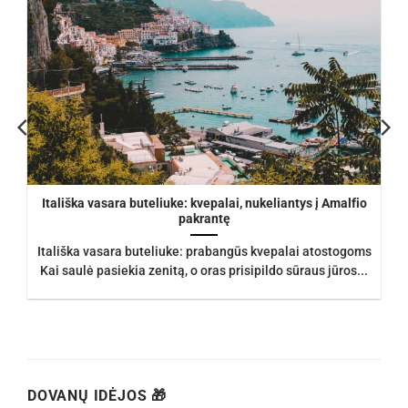
Itališka vasara buteliuke: kvepalai, nukeliantys į Amalfio
pakrantę
Itališka vasara buteliuke: prabangūs kvepalai atostogoms
Kai saulė pasiekia zenitą, o oras prisipildo sūraus jūros...
DOVANŲ IDĖJOS 🎁