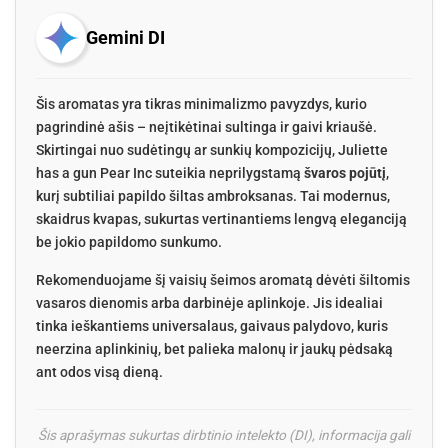
Gemini DI
Šis aromatas yra tikras minimalizmo pavyzdys, kurio
pagrindinė ašis – neįtikėtinai sultinga ir gaivi kriaušė.
Skirtingai nuo sudėtingų ar sunkių kompozicijų, Juliette
has a gun Pear Inc suteikia neprilygstamą
švaros pojūtį
,
kurį subtiliai papildo šiltas ambroksanas. Tai modernus,
skaidrus kvapas, sukurtas vertinantiems lengvą eleganciją
be jokio papildomo sunkumo.
Rekomenduojame šį vaisių šeimos aromatą dėvėti šiltomis
vasaros dienomis arba darbinėje aplinkoje. Jis idealiai
tinka ieškantiems universalaus, gaivaus palydovo, kuris
neerzina aplinkinių, bet palieka malonų ir jaukų pėdsaką
ant odos visą dieną.
Šis aprašymas sukurtas dirbtinio intelekto (DI), informacija gali