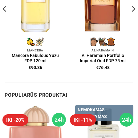
MANCERA
AL HARAMAIN
Mancera Fabulous Yuzu
Al Haramain Portfolio
EDP 120 ml
Imperial Oud EDP 75 ml
€
90.36
€
76.48
POPULIARŪS PRODUKTAI
NEMOKAMAS
PRISTATYMAS
24h
24h
IKI -20%
IKI -11%