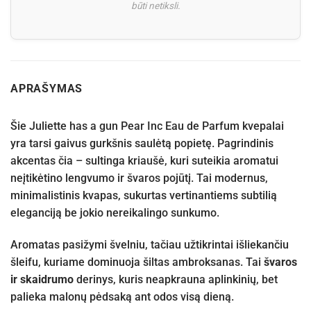
būti netiksli.
APRAŠYMAS
Šie Juliette has a gun Pear Inc Eau de Parfum kvepalai
yra tarsi gaivus gurkšnis saulėtą popietę. Pagrindinis
akcentas čia – sultinga kriaušė, kuri suteikia aromatui
neįtikėtino lengvumo ir švaros pojūtį. Tai modernus,
minimalistinis kvapas, sukurtas vertinantiems subtilią
eleganciją be jokio nereikalingo sunkumo.
Aromatas pasižymi švelniu, tačiau užtikrintai išliekančiu
šleifu, kuriame dominuoja šiltas ambroksanas. Tai
švaros
ir skaidrumo
derinys, kuris neapkrauna aplinkinių, bet
palieka malonų pėdsaką ant odos visą dieną.