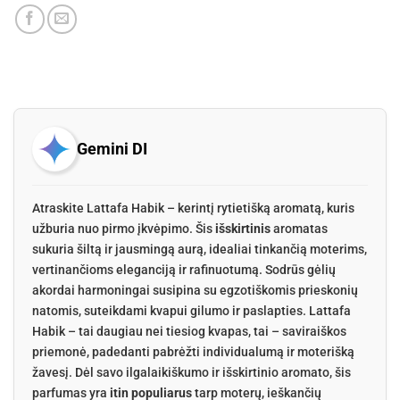
Gemini DI
Atraskite Lattafa Habik – kerintį rytietišką aromatą, kuris
užburia nuo pirmo įkvėpimo. Šis
išskirtinis
aromatas
sukuria šiltą ir jausmingą aurą, idealiai tinkančią moterims,
vertinančioms eleganciją ir rafinuotumą. Sodrūs gėlių
akordai harmoningai susipina su egzotiškomis prieskonių
natomis, suteikdami kvapui gilumo ir paslapties. Lattafa
Habik – tai daugiau nei tiesiog kvapas, tai – saviraiškos
priemonė, padedanti pabrėžti individualumą ir moterišką
žavesį. Dėl savo ilgalaikiškumo ir išskirtinio aromato, šis
parfumas yra
itin populiarus
tarp moterų, ieškančių