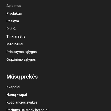
Apie mus
Produktai
Paskyra
D.U.K.
Tinklaraštis
Mėginėliai
Pristatymo sąlygos
Grąžinimo sąlygos
Mūsų prekės
Kvepalai
Namų kvapai
Kvepiančios žvakės
Parfums De Marly kvepalai