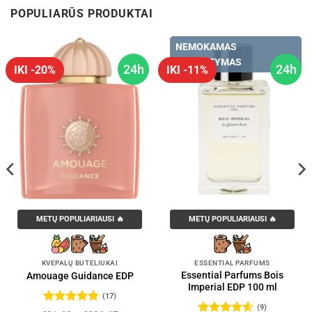
POPULIARŪS PRODUKTAI
NEMOKAMAS
PRISTATYMAS
24h
24h
IKI -20%
IKI -11%
METŲ POPULIARIAUSI 🔥
METŲ POPULIARIAUSI 🔥
KVEPALŲ BUTELIUKAI
ESSENTIAL PARFUMS
Essential Parfums Bois
Amouage Guidance EDP
Imperial EDP 100 ml
(17)
(9)
Įvertinimas: