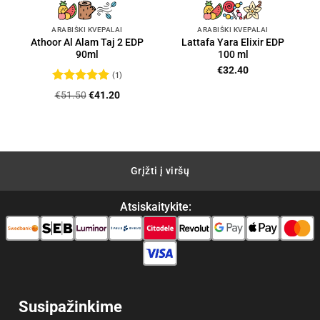
ARABIŠKI KVEPALAI
ARABIŠKI KVEPALAI
Athoor Al Alam Taj 2 EDP
Lattafa Yara Elixir EDP
90ml
100 ml
€
32.40
(1)
Įvertinimas:
Original
Current
€
51.50
€
41.20
5
iš 5
price
price
was:
is:
€51.50.
€41.20.
Grįžti į viršų
Atsiskaitykite:
Susipažinkime