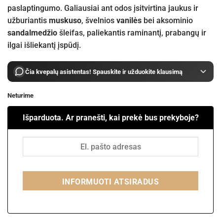
paslaptingumo. Galiausiai ant odos įsitvirtina jaukus ir
užburiantis
muskuso
, švelnios
vanilės
bei aksominio
sandalmedžio
šleifas, paliekantis raminantį, prabangų ir
ilgai išliekantį įspūdį.
Čia kvepalų asistentas! Spauskite ir užduokite klausimą
Neturime
Išparduota. Ar pranešti, kai prekė bus prekyboje?
INFORMUOTI ATSIRADUS