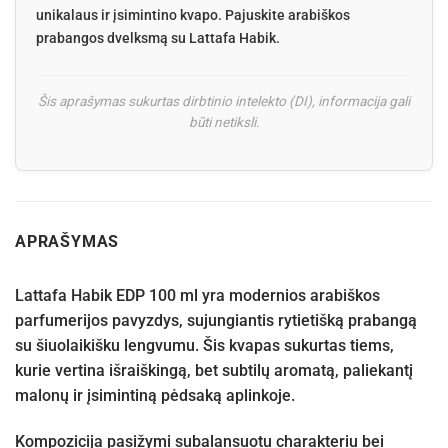
unikalaus ir įsimintino kvapo. Pajuskite arabiškos
prabangos dvelksmą su Lattafa Habik.
Šis aprašymas sukurtas dirbtinio intelekto (DI), informacija gali
būti netiksli.
APRAŠYMAS
Lattafa Habik EDP 100 ml yra modernios arabiškos
parfumerijos pavyzdys, sujungiantis rytietišką prabangą
su šiuolaikišku lengvumu. Šis kvapas sukurtas tiems,
kurie vertina išraiškingą, bet subtilų aromatą, paliekantį
malonų ir įsimintiną pėdsaką aplinkoje.
Kompozicija pasižymi subalansuotu charakteriu bei