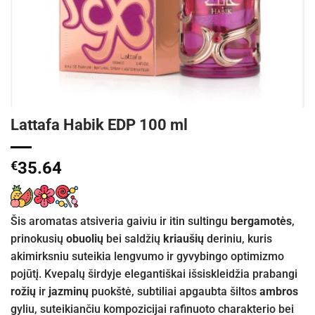
Lattafa Habik EDP 100 ml
€
35.64
Šis aromatas atsiveria gaiviu ir itin sultingu
bergamotės
,
prinokusių
obuolių
bei saldžių
kriaušių
deriniu, kuris
akimirksniu suteikia lengvumo ir gyvybingo optimizmo
pojūtį. Kvepalų širdyje elegantiškai išsiskleidžia prabangi
rožių
ir
jazminų
puokštė, subtiliai apgaubta šiltos
ambros
gyliu, suteikiančiu kompozicijai rafinuoto charakterio bei