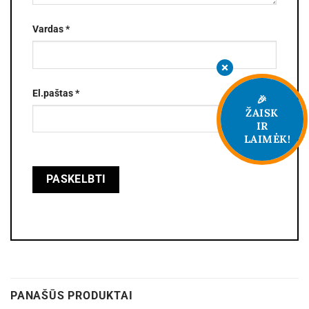
Vardas
*
El.paštas
*
🎉
ŽAISK
IR
LAIMĖK!
PANAŠŪS PRODUKTAI