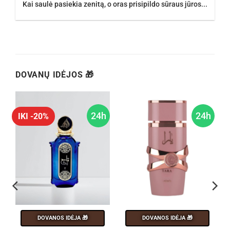
Kai saulė pasiekia zenitą, o oras prisipildo sūraus jūros...
DOVANŲ IDĖJOS 🎁
h
24h
24h
IKI -20%
DOVANOS IDĖJA 🎁
DOVANOS IDĖJA 🎁