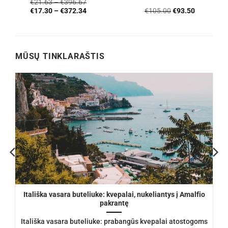
€
21.63
–
€
396.67
4.76
iš 5
Įvertinimas:
Original
Current
€
105.00
€
93.50
€
17.30
–
€
372.34
4.56
iš 5
price
price
was:
is:
€105.00.
€93.50.
MŪSŲ TINKLARAŠTIS
Itališka vasara buteliuke: kvepalai, nukeliantys į Amalfio
pakrantę
Itališka vasara buteliuke: prabangūs kvepalai atostogoms