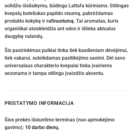
solidžiu išsilaikymu, būdingu Lattafa kūriniams. Stilingas
kvepalų buteliukas papildo visumą, pabrėždamas
produkto kokybę ir
rafinuotumą
. Tai aromatas, kuris
organiškai atsiskleidžia ant odos ir išlieka aktualus
daugybę valandų.
Šis pasirinkimas puikiai tinka tiek kasdieniam dėvėjimui,
tiek vakarui, suteikdamas pasitikėjimo savimi. Dėl savo
universalaus charakterio kvepalai tinka įvairiems
sezonams ir tampa stilingu įvaizdžio akcentu.
PRISTATYMO INFORMACIJA
Šios prekės išsiuntimo terminas (nuo apmokėjimo
gavimo):
10 darbo dienų.