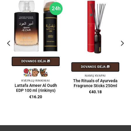
h
24h
DOVANOS IDĖJA 🎁
DOVANOS IDĖJA 🎁
NAMŲ KVAPAI
The Rituals of Ayurveda
KVEPALŲ RINKINIAI
Lattafa Ameer Al Oudh
Fragrance Sticks 250ml
EDP 100 ml (rinkinys)
€
40.18
€
16.20