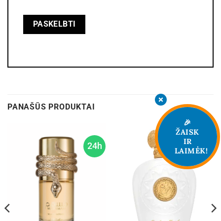
PANAŠŪS PRODUKTAI
🎉
ŽAISK
IR
24h
24h
LAIMĖK!