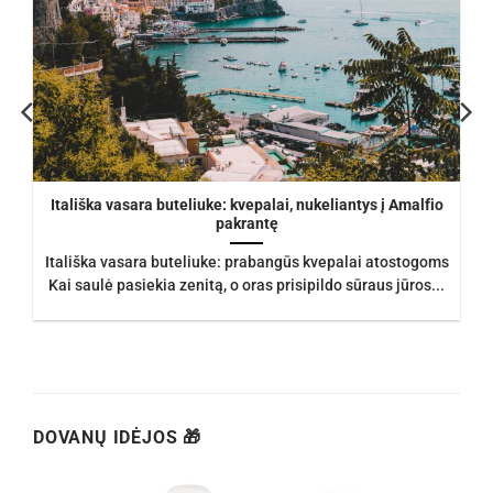
Itališka vasara buteliuke: kvepalai, nukeliantys į Amalfio
pakrantę
Itališka vasara buteliuke: prabangūs kvepalai atostogoms
Kai saulė pasiekia zenitą, o oras prisipildo sūraus jūros...
DOVANŲ IDĖJOS 🎁