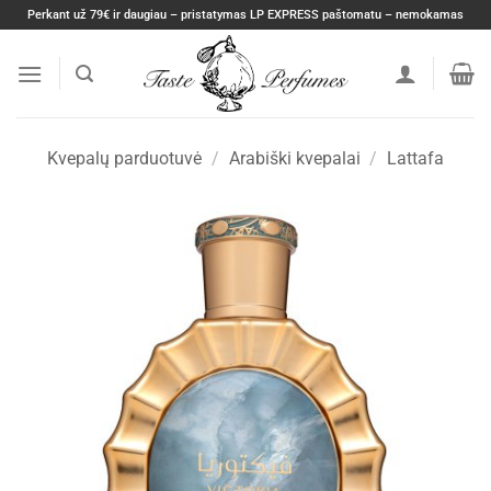
Skip
Perkant už 79€ ir daugiau – pristatymas LP EXPRESS paštomatu – nemokamas
to
content
Kvepalų parduotuvė
/
Arabiški kvepalai
/
Lattafa