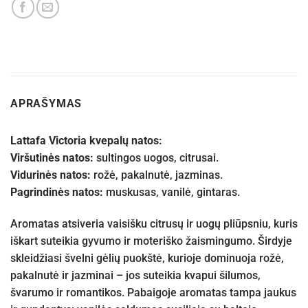
APRAŠYMAS
Lattafa Victoria kvepalų natos:
Viršutinės natos:
sultingos uogos, citrusai.
Vidurinės natos:
rožė, pakalnutė, jazminas.
Pagrindinės natos:
muskusas, vanilė, gintaras.
Aromatas atsiveria vaisišku citrusų ir uogų pliūpsniu, kuris
iškart suteikia gyvumo ir moteriško žaismingumo. Širdyje
skleidžiasi švelni gėlių puokštė, kurioje dominuoja rožė,
pakalnutė ir jazminai – jos suteikia kvapui šilumos,
švarumo ir romantikos. Pabaigoje aromatas tampa jaukus