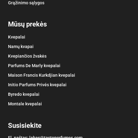
Grąžinimo sąlygos
Mūsų prekės
Kvepalai
Namų kvapai
Kvepiančios žvakės
Parfums De Marly kvepalai
Maison Francis Kurkdjian kvepalai
Initio Parfums Privés kvepalai
Byredo kvepalai
Montale kvepalai
Susisiekite
El. paštas:
labas@tasteperfumes.com