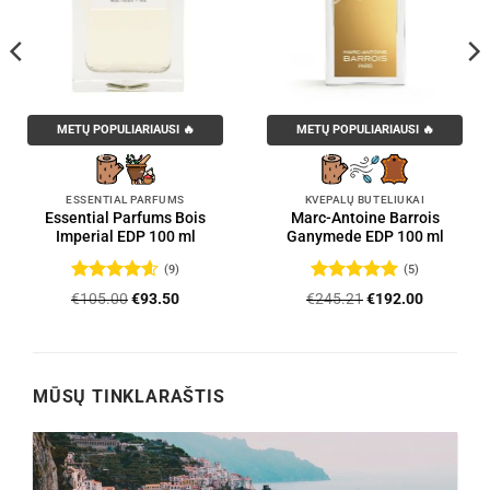
METŲ POPULIARIAUSI 🔥
METŲ POPULIARIAUSI 🔥
ESSENTIAL PARFUMS
KVEPALŲ BUTELIUKAI
Essential Parfums Bois
Marc-Antoine Barrois
Imperial EDP 100 ml
Ganymede EDP 100 ml
(9)
(5)
Įvertinimas:
Įvertinimas:
Original
Current
Original
Current
€
105.00
€
93.50
€
245.21
€
192.00
4.56
iš 5
5
iš 5
price
price
price
price
was:
is:
was:
is:
.
€105.00.
€93.50.
€245.21.
€192.00.
MŪSŲ TINKLARAŠTIS