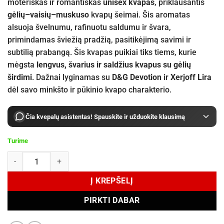
moteriškas ir romantiškas
unisex kvapas
, priklausantis
gėlių–vaisių–muskuso
kvapų šeimai. Šis aromatas
alsuoja švelnumu, rafinuotu saldumu ir švara,
primindamas šviežią pradžią, pasitikėjimą savimi ir
subtilią prabangą. Šis kvapas puikiai tiks tiems, kurie
mėgsta
lengvus, švarius ir saldžius kvapus su gėlių
širdimi
. Dažnai lyginamas su
D&G Devotion
ir
Xerjoff Lira
dėl savo minkšto ir pūkinio kvapo charakterio.
Čia kvepalų asistentas! Spauskite ir užduokite klausimą
Turime
produkto kiekis: Lattafa Victoria EDP 100 ml
Į KREPŠELĮ
PIRKTI DABAR