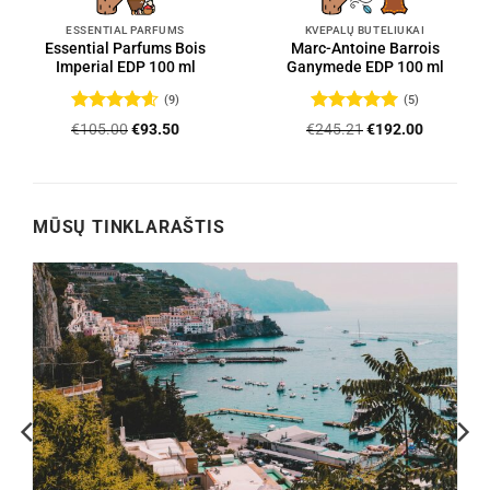
ESSENTIAL PARFUMS
KVEPALŲ BUTELIUKAI
Essential Parfums Bois
Marc-Antoine Barrois
Imperial EDP 100 ml
Ganymede EDP 100 ml
(9)
(5)
Įvertinimas:
Įvertinimas:
Original
Current
Original
Current
€
105.00
€
93.50
€
245.21
€
192.00
4.56
iš 5
5
iš 5
price
price
price
price
was:
is:
was:
is:
.
€105.00.
€93.50.
€245.21.
€192.00.
MŪSŲ TINKLARAŠTIS