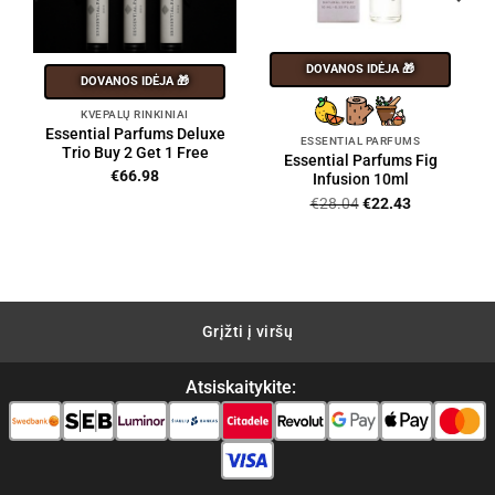
DOVANOS IDĖJA 🎁
DOVANOS IDĖJA 🎁
KVEPALŲ RINKINIAI
Essential Parfums Deluxe
ESSENTIAL PARFUMS
Trio Buy 2 Get 1 Free
Essential Parfums Fig
€
66.98
Infusion 10ml
Original
Current
€
28.04
€
22.43
price
price
was:
is:
€28.04.
€22.43.
Grįžti į viršų
Atsiskaitykite: