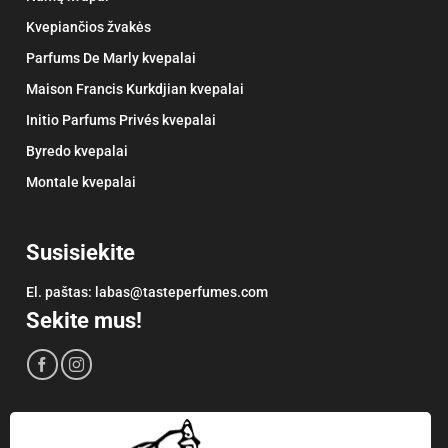
Kvepiančios žvakės
Parfums De Marly kvepalai
Maison Francis Kurkdjian kvepalai
Initio Parfums Privés kvepalai
Byredo kvepalai
Montale kvepalai
Susisiekite
El. paštas:
labas@tasteperfumes.com
Sekite mus!