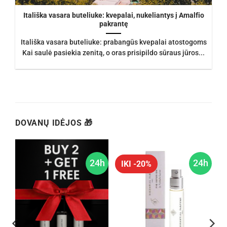
Itališka vasara buteliuke: kvepalai, nukeliantys į Amalfio
pakrantę
Itališka vasara buteliuke: prabangūs kvepalai atostogoms
Kai saulė pasiekia zenitą, o oras prisipildo sūraus jūros...
DOVANŲ IDĖJOS 🎁
24h
24h
IKI -20%