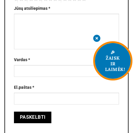
Jūsų atsiliepimas
*
🎉
ŽAISK
Vardas
*
IR
LAIMĖK!
El.paštas
*