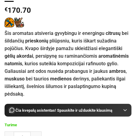
€
170.70
Šis aromatas atsiveria gyvybingu ir energingu
citrusų
bei
šildančių
prieskonių
pliūpsniu, kuris iškart sužadina
pojūčius. Kvapo širdyje pamažu skleidžiasi elegantiški
gėlių akordai
, persipynę su raminančiomis
aromatinėmis
natomis
, kurios suteikia kompozicijai rafinuoto gylio.
Galiausiai ant odos nusėda prabangus ir jaukus
ambros
,
muskuso
bei taurios
medienos
derinys, paliekantis ilgai
išliekantį, švelnios šilumos ir paslaptingumo kupiną
pėdsaką.
Čia kvepalų asistentas! Spauskite ir užduokite klausimą
Turime
produkto kiekis: Les Eaux Primordiales Particules Imprevisibles Ea