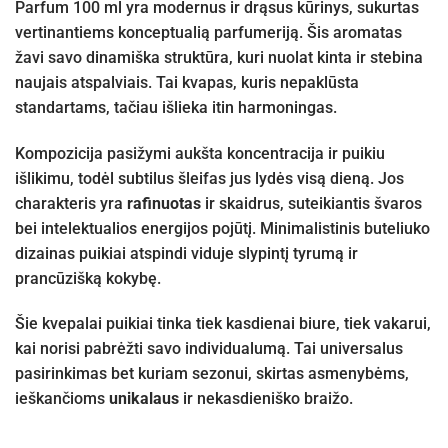
Parfum 100 ml yra modernus ir drąsus kūrinys, sukurtas
vertinantiems konceptualią parfumeriją. Šis aromatas
žavi savo dinamiška struktūra, kuri nuolat kinta ir stebina
naujais atspalviais. Tai kvapas, kuris nepaklūsta
standartams, tačiau išlieka itin harmoningas.
Kompozicija pasižymi aukšta koncentracija ir puikiu
išlikimu, todėl subtilus šleifas jus lydės visą dieną. Jos
charakteris yra
rafinuotas
ir skaidrus, suteikiantis švaros
bei intelektualios energijos pojūtį. Minimalistinis buteliuko
dizainas puikiai atspindi viduje slypintį tyrumą ir
prancūzišką kokybę.
Šie kvepalai puikiai tinka tiek kasdienai biure, tiek vakarui,
kai norisi pabrėžti savo individualumą. Tai universalus
pasirinkimas bet kuriam sezonui, skirtas asmenybėms,
ieškančioms
unikalaus
ir nekasdieniško braižo.