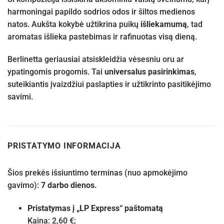
harmoningai papildo sodrios odos ir šiltos medienos
natos. Aukšta kokybė užtikrina puikų
išliekamumą
, tad
aromatas išlieka pastebimas ir rafinuotas visą dieną.
Berlinetta geriausiai atsiskleidžia vėsesniu oru ar
ypatingomis progomis. Tai
universalus pasirinkimas
,
suteikiantis įvaizdžiui paslapties ir užtikrinto pasitikėjimo
savimi.
PRISTATYMO INFORMACIJA
Šios prekės išsiuntimo terminas (nuo apmokėjimo
gavimo):
7 darbo dienos.
Pristatymas į „LP Express“ paštomatą
Kaina: 2,60 €;