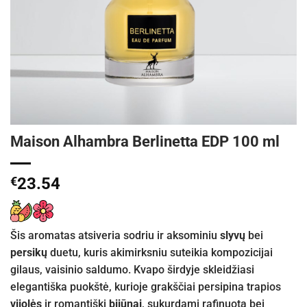
Maison Alhambra Berlinetta EDP 100 ml
€
23.54
Šis aromatas atsiveria sodriu ir aksominiu
slyvų
bei
persikų
duetu, kuris akimirksniu suteikia kompozicijai
gilaus, vaisinio saldumo. Kvapo širdyje skleidžiasi
elegantiška puokštė, kurioje grakščiai persipina trapios
vijolės
ir romantiški
bijūnai
, sukurdami rafinuotą bei