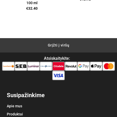
100 ml
nt
€
32.40
3.
Grįžti į viršų
Atsiskaitykite:
Susipažinkime
Apie mus
Produktai