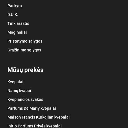
Paskyra
D.U.K.
Tinklaraštis
Mėginėliai
Pristatymo sąlygos
Grąžinimo sąlygos
Mūsų prekės
Kvepalai
Namų kvapai
Kvepiančios žvakės
Parfums De Marly kvepalai
Maison Francis Kurkdjian kvepalai
Initio Parfums Privés kvepalai