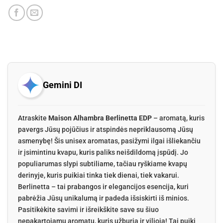
Gemini DI
Atraskite
Maison Alhambra Berlinetta EDP
– aromatą, kuris
pavergs Jūsų pojūčius ir atspindės nepriklausomą Jūsų
asmenybę! Šis unisex aromatas, pasižymi ilgai išliekančiu
ir įsimintinu kvapu, kuris paliks neišdildomą įspūdį. Jo
populiarumas slypi subtiliame, tačiau ryškiame kvapų
derinyje, kuris puikiai tinka tiek dienai, tiek vakarui.
Berlinetta – tai prabangos ir elegancijos esencija, kuri
pabrėžia Jūsų unikalumą ir padeda išsiskirti iš minios.
Pasitikėkite savimi ir išreikškite save su šiuo
nepakartojamu aromatu, kuris užburia ir vilioja! Tai puiki