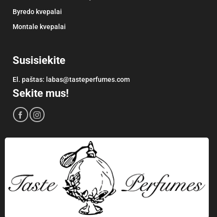
Byredo kvepalai
Montale kvepalai
Susisiekite
El. paštas:
labas@tasteperfumes.com
Sekite mus!