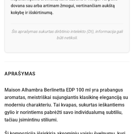
dovana sau arba artimam žmogui, vertinančiam aukštą
kokybę ir išskirtinumą.
Šis aprašymas sukurtas dirbtinio intelekto (DI), informacija gali
būti netiksli.
APRAŠYMAS
Maison Alhambra Berlinetta EDP 100 ml yra prabangus
aromatas, meistriškai sujungiantis klasikinę eleganciją su
moderniu charakteriu. Tai kvapas, sukurtas ieškantiems
gylio ir norintiems pabrėžti savo individualumą subtiliu,
tačiau įsimintinu stiliumi.
Ši kompozicija išsiskiria aksominiu vaisių švelnumu, kurį