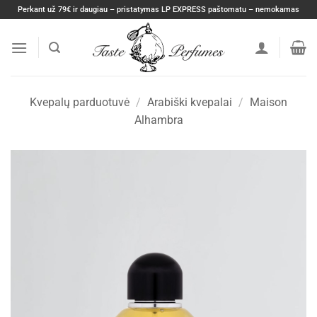
Skip
Perkant už 79€ ir daugiau – pristatymas LP EXPRESS paštomatu – nemokamas
to
content
Kvepalų parduotuvė
/
Arabiški kvepalai
/
Maison
Alhambra