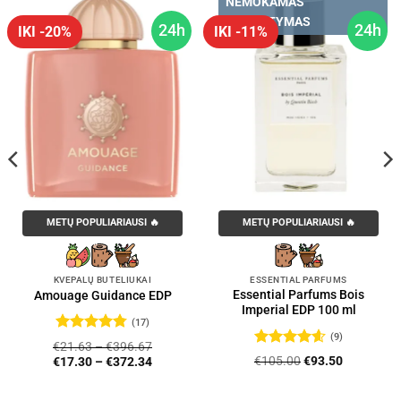
NEMOKAMAS
PRISTATYMAS
24h
24h
IKI -20%
IKI -11%
METŲ POPULIARIAUSI 🔥
METŲ POPULIARIAUSI 🔥
KVEPALŲ BUTELIUKAI
ESSENTIAL PARFUMS
Essential Parfums Bois
Amouage Guidance EDP
Imperial EDP 100 ml
(17)
(9)
Įvertinimas:
€
21.63
–
€
396.67
4.76
iš 5
Įvertinimas:
Original
Current
€
105.00
€
93.50
€
17.30
–
€
372.34
4.56
iš 5
price
price
was:
is: