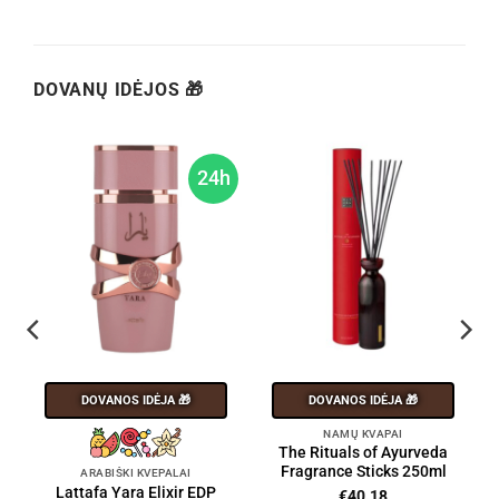
DOVANŲ IDĖJOS 🎁
h
24h
DOVANOS IDĖJA 🎁
DOVANOS IDĖJA 🎁
NAMŲ KVAPAI
The Rituals of Ayurveda
Fragrance Sticks 250ml
ARABIŠKI KVEPALAI
Lattafa Yara Elixir EDP
€
40.18