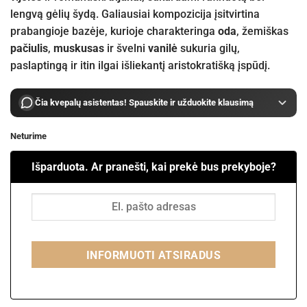
lengvą gėlių šydą. Galiausiai kompozicija įsitvirtina
prabangioje bazėje, kurioje charakteringa
oda
, žemiškas
pačiulis
,
muskusas
ir švelni
vanilė
sukuria gilų,
paslaptingą ir itin ilgai išliekantį aristokratišką įspūdį.
Čia kvepalų asistentas! Spauskite ir užduokite klausimą
Neturime
Išparduota. Ar pranešti, kai prekė bus prekyboje?
INFORMUOTI ATSIRADUS