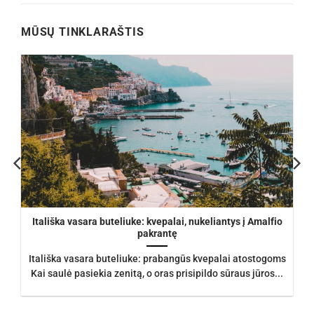
€105.00.
€93.50.
MŪSŲ TINKLARAŠTIS
Itališka vasara buteliuke: kvepalai, nukeliantys į Amalfio
pakrantę
Itališka vasara buteliuke: prabangūs kvepalai atostogoms
Kai saulė pasiekia zenitą, o oras prisipildo sūraus jūros...