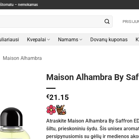
paštomatu – nemokamas
PRISIJU
liariausi
Kvepalai
Namams
Dovanų kuponas
K
/
Maison Alhambra
Maison Alhambra By Saf
€
21.15
Atraskite Maison Alhambra By Saffron E
šiltu, prieskoniniu šydu. Šis unisex arom
persipynusiomis su gėlių ir medienos ako