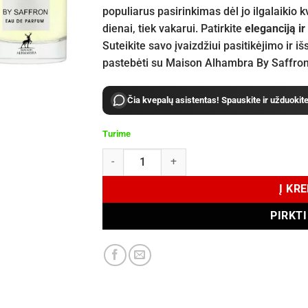
populiarus pasirinkimas dėl jo ilgalaikio k
dienai, tiek vakarui. Patirkite
eleganciją i
Suteikite savo įvaizdžiui pasitikėjimo ir iš
pastebėti su Maison Alhambra By Saffron
Čia kvepalų asistentas! Spauskite ir užduokit
Turime
produkto kiekis: Maison Alhambra By Saffron 
Į KR
PIRKT