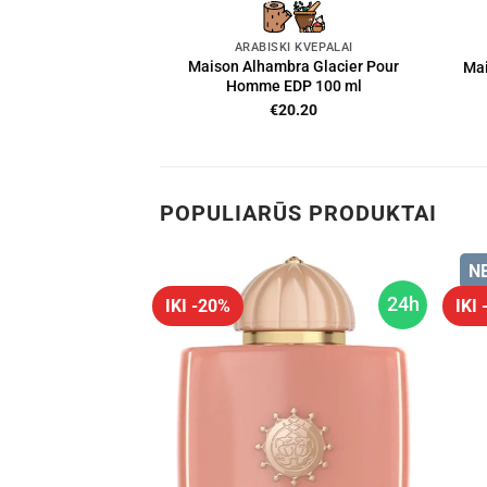
ARABIŠKI KVEPALAI
Maison Alhambra Glacier Pour
Mai
Homme EDP 100 ml
€
20.20
POPULIARŪS PRODUKTAI
N
24h
24h
IKI -20%
IKI