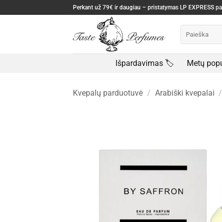
Skip
Perkant už 79€ ir daugiau – pristatymas LP EXPRESS 
to
Ieškoti:
content
Išpardavimas 🏷️
Metų popu
Kvepalų parduotuvė
/
Arabiški kvepalai