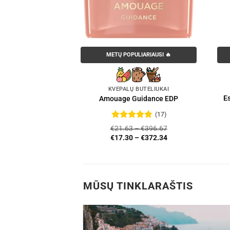
LIARIAUSI 🔥
METŲ POPULIARIAUSI 🔥
AL PARFUMS
KVEPALŲ BUTELIUKAI
ums Bois Imperial
Es
Amouage Guidance EDP
y Mist 100ml
(17)
3.85
Įvertinimas:
€
21.63
–
€
396.67
4.76
iš 5
€
17.30
–
€
372.34
MŪSŲ TINKLARAŠTIS