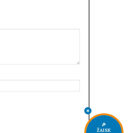
🎉
ŽAISK