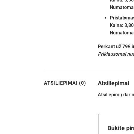
Numatomas 
Pristatyma
Kaina: 3,80
Numatomas 
Perkant už 79€ 
Priklausomai nuo
Atsiliepimai
ATSILIEPIMAI (0)
Atsiliepimų dar 
Būkite pi