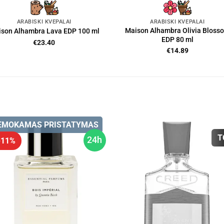
ARABIŠKI KVEPALAI
ARABIŠKI KVEPALAI
Maison Alhambra Olivia Bloss
son Alhambra Lava EDP 100 ml
EDP 80 ml
€
23.40
€
14.89
EMOKAMAS PRISTATYMAS
T
24h
 -11%