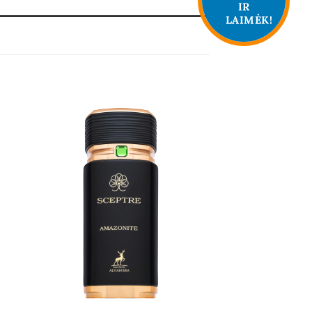
IR
LAIMĖK!