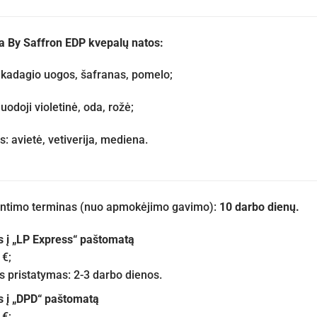
 By Saffron EDP kvepalų natos:
: kadagio uogos, šafranas, pomelo;
juodoji violetinė, oda, rožė;
: avietė, vetiverija, mediena.
iuntimo terminas (nuo apmokėjimo gavimo):
10 darbo dienų.
s į „LP Express“ paštomatą
 €;
pristatymas: 2-3 darbo dienos.
s į „DPD“ paštomatą
 €;