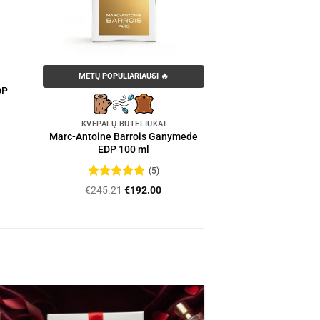
METŲ POPULIARIAUSI 🔥
DP
KVEPALŲ BUTELIUKAI
Marc-Antoine Barrois Ganymede
:
EDP 100 ml
6
gh
(5)
00
Įvertinimas:
Original
Current
€
245.21
€
192.00
5
iš 5
price
price
was:
is:
€245.21.
€192.00.