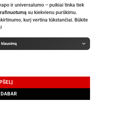
vapo ir universalumo – puikiai tinka tiek
r rafinuotumą
su kiekvienu purškimu.
skirtinumo, kurį vertina tūkstančiai. Būkite
!
e klausimą
EDP 100 ml
EPŠELĮ
I DABAR