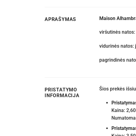
Maison Alhambra
APRAŠYMAS
viršutinės natos
vidurinės natos: 
pagrindinės natos
Šios prekės išs
PRISTATYMO
INFORMACIJA
Pristatyma
Kaina: 2,60
Numatomas 
Pristatyma
Kaina: 3,50