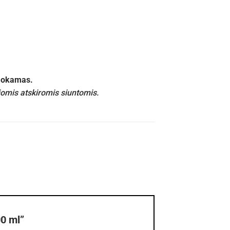
emokamas.
iomis atskiromis siuntomis.
0 ml”