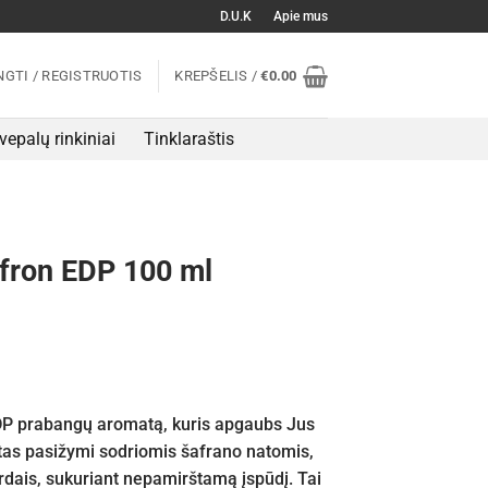
D.U.K
Apie mus
NGTI / REGISTRUOTIS
KREPŠELIS /
€
0.00
vepalų rinkiniai
Tinklaraštis
fron EDP 100 ml
DP prabangų aromatą, kuris apgaubs Jus
atas pasižymi sodriomis šafrano natomis,
rdais, sukuriant nepamirštamą įspūdį. Tai