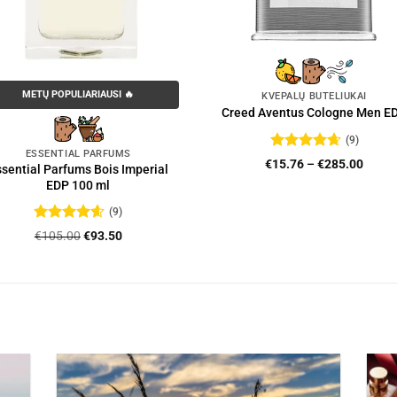
METŲ POPULIARIAUSI 🔥
KVEPALŲ BUTELIUKAI
Creed Aventus Cologne Men E
(9)
ESSENTIAL PARFUMS
Įvertinimas:
Price
€
15.76
–
€
285.00
sential Parfums Bois Imperial
4.67
iš 5
range
EDP 100 ml
€15.7
throu
(9)
€285.
Įvertinimas:
Original
Current
€
105.00
€
93.50
4.56
iš 5
price
price
was:
is:
€105.00.
€93.50.