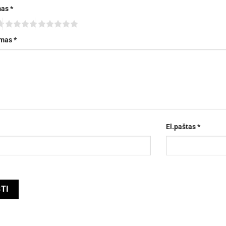
mas
*
imas
*
El.paštas
*