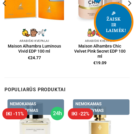
🎉
ŽAISK
IR
LAIMĖK!
ARABIŠKI KVEPALAI
ARABIŠKI KVEPALAI
Maison Alhambra Luminous
Maison Alhambra Chic
Vivid EDP 100 ml
Velvet Pink Secret EDP 100
ml
€
24.77
€
19.09
POPULIARŪS PRODUKTAI
NEMOKAMAS
NEMOKAMAS
PRISTATYMAS
PRISTATYMAS
24h
IKI -11%
IKI -22%