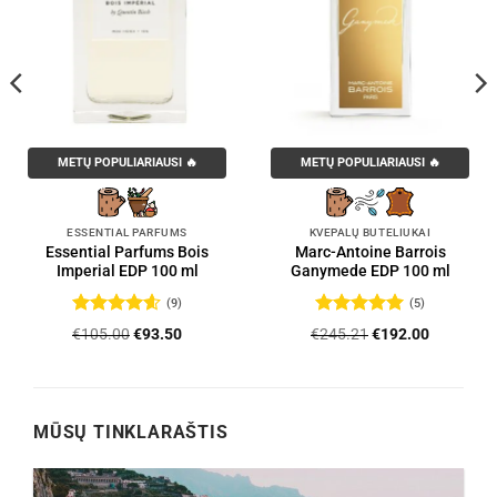
METŲ POPULIARIAUSI 🔥
METŲ POPULIARIAUSI 🔥
ESSENTIAL PARFUMS
KVEPALŲ BUTELIUKAI
Essential Parfums Bois
Marc-Antoine Barrois
Imperial EDP 100 ml
Ganymede EDP 100 ml
(9)
(5)
Įvertinimas:
Įvertinimas:
Original
Current
Original
Current
€
105.00
€
93.50
€
245.21
€
192.00
4.56
iš 5
5
iš 5
price
price
price
price
was:
is:
was:
is:
.
€105.00.
€93.50.
€245.21.
€192.00.
MŪSŲ TINKLARAŠTIS