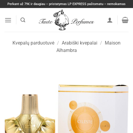
Skip
Perkant už 79€ ir daugiau – pristatymas LP EXPRESS paštomatu – nemokamas
to
content
Kvepalų parduotuvė
/
Arabiški kvepalai
/
Maison
Alhambra