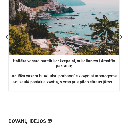
Itališka vasara buteliuke: kvepalai, nukeliantys į Amalfio
pakrantę
Itališka vasara buteliuke: prabangūs kvepalai atostogoms
Kai saulė pasiekia zenitą, o oras prisipildo sūraus jūros...
DOVANŲ IDĖJOS 🎁