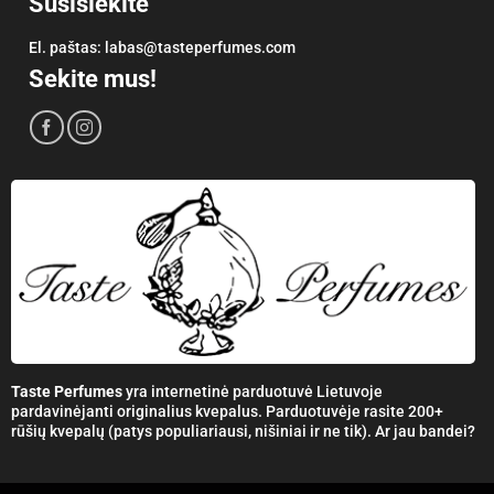
Susisiekite
El. paštas:
labas@tasteperfumes.com
Sekite mus!
Taste Perfumes
yra internetinė parduotuvė Lietuvoje
pardavinėjanti originalius kvepalus. Parduotuvėje rasite 200+
rūšių kvepalų (patys populiariausi, nišiniai ir ne tik). Ar jau bandei?