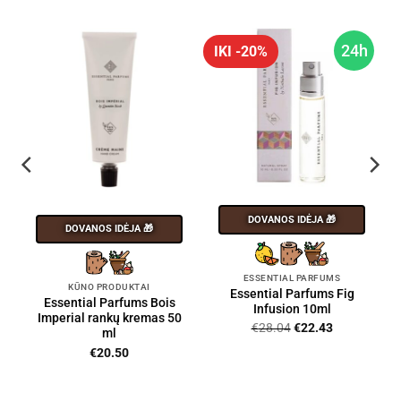
h
24h
IKI -20%
DOVANOS IDĖJA 🎁
DOVANOS IDĖJA 🎁
ESSENTIAL PARFUMS
KŪNO PRODUKTAI
Essential Parfums Fig
Essential Parfums Bois
Infusion 10ml
Imperial rankų kremas 50
Original
Current
€
28.04
€
22.43
ml
price
price
€
20.50
was:
is:
€28.04.
€22.43.