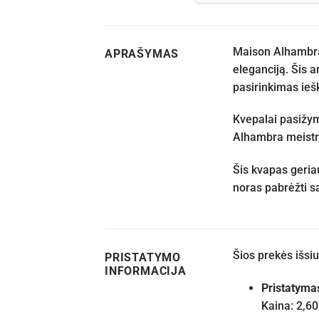
Maison Alhambra 
APRAŠYMAS
eleganciją. Šis a
pasirinkimas ieš
Kvepalai pasižym
Alhambra meistri
Šis kvapas geriau
noras pabrėžti s
Šios prekės išs
PRISTATYMO
INFORMACIJA
Pristatyma
Kaina: 2,60