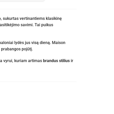
 sukurtas vertinantiems klasikinę
asitikėjimo savimi. Tai puikus
maloniai lydės jus visą dieną. Maison
 prabangos pojūtį.
nka vyrui, kuriam artimas
brandus stilius
ir