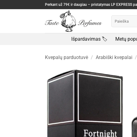
Skip
Perkant už 79€ ir daugiau – pristatymas LP EXPRESS 
to
Ieškoti:
content
Išpardavimas 🏷️
Metų popu
Kvepalų parduotuvė
/
Arabiški kvepalai