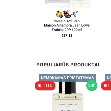
ARABIŠKI KVEPALAI
Maison Alhambra Jean Lowe
Fraiche EDP 100 ml
€
27.12
POPULIARŪS PRODUKTAI
 PRISTATYMAS
NEMOKAMAS PRISTATYMAS
N
24h
24h
IKI -11%
IKI