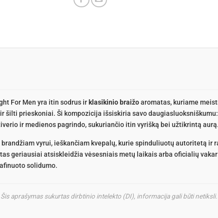
ht For Men yra itin sodrus ir
klasikinio braižo
aromatas, kuriame meistr
ir šilti prieskoniai. Ši kompozicija išsiskiria savo daugiasluoksniškumu:
iverio ir medienos pagrindo, sukuriančio itin vyrišką bei užtikrintą aurą
 brandžiam vyrui, ieškančiam kvepalų, kurie spinduliuotų autoritetą ir 
tas geriausiai atsiskleidžia vėsesniais metų laikais arba oficialių vaka
rafinuoto solidumo.
Šis aprašymas sukurtas dirbtinio intelekto (DI), informacija gali būti netiksli.