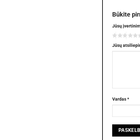
Būkite pi
Jūsų įvertini
Jūsų atsiliep
Vardas
*