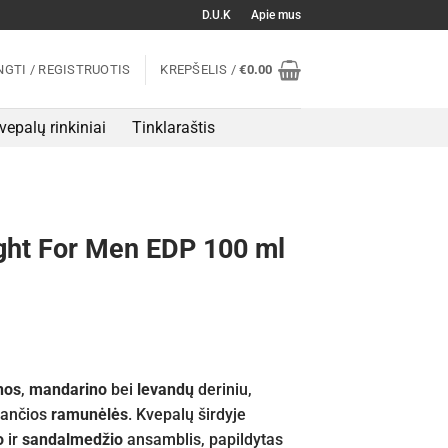
D.U.K
Apie mus
NGTI / REGISTRUOTIS
KREPŠELIS /
€
0.00
vepalų rinkiniai
Tinklaraštis
ght For Men EDP 100 ml
inos
,
mandarino
bei
levandų
deriniu,
nančios
ramunėlės
. Kvepalų širdyje
o
ir
sandalmedžio
ansamblis, papildytas