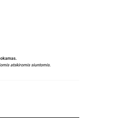
emokamas.
iomis atskiromis siuntomis.