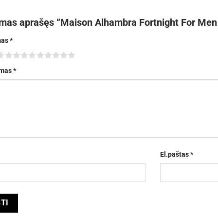
rmas aprašęs “Maison Alhambra Fortnight For Men
mas
*
imas
*
El.paštas
*