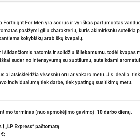
Fortnight For Men yra sodrus ir vyriškas parfumuotas vanduo,
romatas pasižymi giliu charakteriu, kuris akimirksniu suteikia p
kantiems kokybiškų arabiškų kvepalų.
i šildančiomis natomis ir solidžiu
išliekamumu
, todėl kvapas 
škai suderino intensyvumą su subtilumu, suteikdami aromatui
siai atsiskleidžia vėsesniu oru ar vakaro metu. Jis idealiai ti
avo individualumą tiek darbe, tiek ypatingų susitikimų metu.
iuntimo terminas (nuo apmokėjimo gavimo):
10 darbo dienų.
s į „LP Express“ paštomatą
 €;