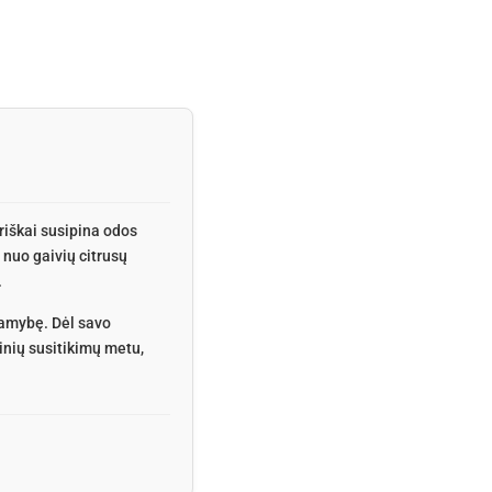
iškai susipina odos
 nuo gaivių citrusų
.
ramybę. Dėl savo
rinių susitikimų metu,