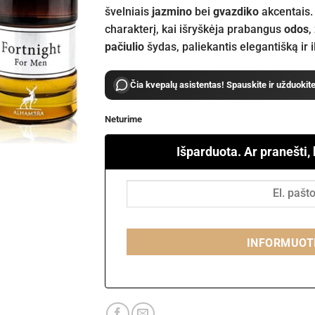
švelniais
jazmino
bei
gvazdiko
akcentais. 
charakterį, kai išryškėja prabangus
odos
,
pačiulio
šydas, paliekantis elegantišką ir il
Čia kvepalų asistentas! Spauskite ir užduokit
Neturime
Išparduota. Ar pranešti,
INFORMUOT