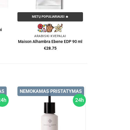
METŲ POPULIARIAUSI 🔥
i
ARABIŠKI KVEPALAI
Maison Alhambra Ebene EDP 90 ml
€
28.75
AS
NEMOKAMAS PRISTATYMAS
24h
24h