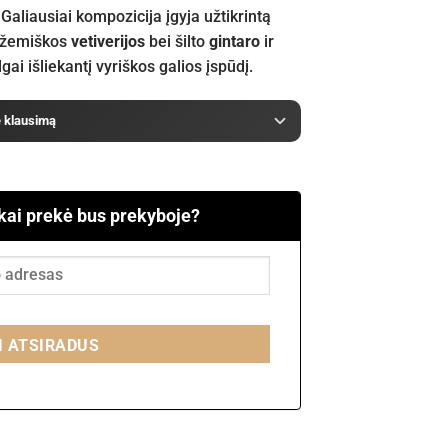
Galiausiai kompozicija įgyja užtikrintą
 žemiškos
vetiverijos
bei šilto
gintaro
ir
gai išliekantį vyriškos galios įspūdį.
e klausimą
 kai prekė bus prekyboje?
I ATSIRADUS