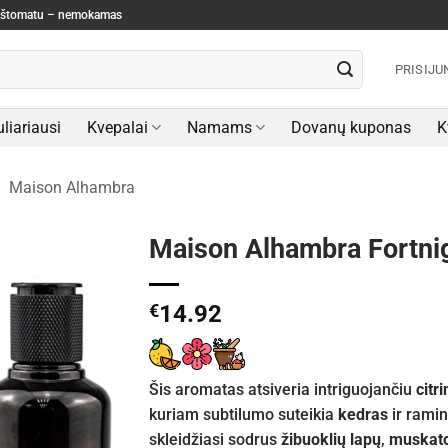
paštomatu – nemokamas
PRISIJU
liariausi
Kvepalai
Namams
Dovanų kuponas
K
/
Maison Alhambra
Maison Alhambra Fortni
€
14.92
Šis aromatas atsiveria intriguojančiu
citr
kuriam subtilumo suteikia
kedras
ir rami
skleidžiasi sodrus
žibuoklių lapų
,
muskat