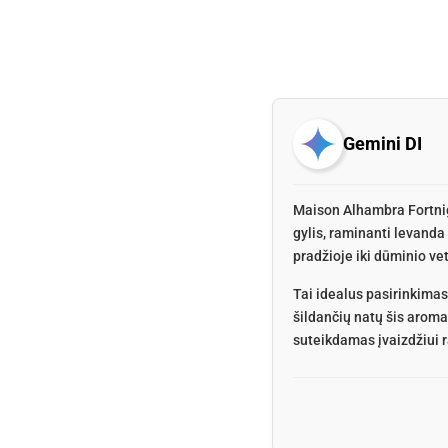
Gemini DI
Maison Alhambra Fortnig
gylis, raminanti levanda 
pradžioje iki dūminio vet
Tai idealus pasirinkimas
šildančių natų šis aroma
suteikdamas įvaizdžiui 