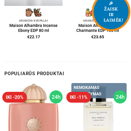
🎉
ŽAISK
IR
LAIMĖK!
ARABIŠKI KVEPALAI
ARABIŠKI KVEPALAI
Maison Alhambra Incense
Maison Alhambra La
Ebony EDP 80 ml
Charmante EDP 100 ml
€
22.17
€
23.65
POPULIARŪS PRODUKTAI
NEMOKAMAS
PRISTATYMAS
24h
24h
IKI -20%
IKI -11%