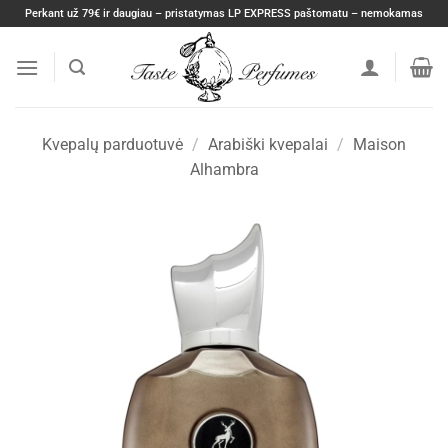
Skip
Perkant už 79€ ir daugiau – pristatymas LP EXPRESS paštomatu – nemokamas
to
content
Kvepalų parduotuvė
/
Arabiški kvepalai
/
Maison
Alhambra