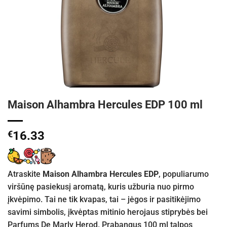
Maison Alhambra Hercules EDP 100 ml
€
16.33
Atraskite
Maison Alhambra Hercules EDP
, populiarumo
viršūnę pasiekusį aromatą, kuris užburia nuo pirmo
įkvėpimo. Tai ne tik kvapas, tai – jėgos ir pasitikėjimo
savimi simbolis, įkvėptas mitinio herojaus stiprybės bei
Parfums De Marly Herod. Prabangus 100 ml talpos