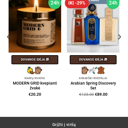
h
24h
24h
IKI -29%
DOVANOS IDĖJA 🎁
DOVANOS IDĖJA 🎁
NAMŲ KVAPAI
ARABIŠKI KVEPALAI
MODERN GRID kvepianti
Arabian Spring Discovery
žvakė
Set
Original
Current
€
20.20
€
125.00
€
89.00
price
price
was:
is:
€125.00.
€89.00.
Grįžti į viršų