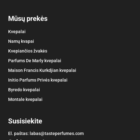
Mūsų prekės
Kvepalai
Namų kvapai
Kvepiančios žvakės
Parfums De Marly kvepalai
Maison Francis Kurkdjian kvepalai
Initio Parfums Privés kvepalai
Byredo kvepalai
Montale kvepalai
Susisiekite
El. paštas:
labas@tasteperfumes.com