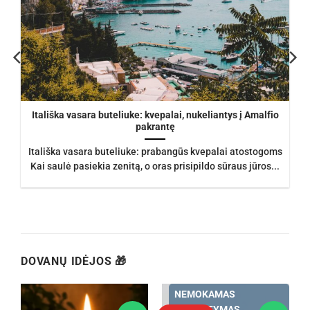
Itališka vasara buteliuke: kvepalai, nukeliantys į Amalfio
pakrantę
Itališka vasara buteliuke: prabangūs kvepalai atostogoms
Kai saulė pasiekia zenitą, o oras prisipildo sūraus jūros...
DOVANŲ IDĖJOS 🎁
NEMOKAMAS
PRISTATYMAS