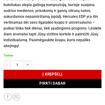
buteliukas slepia galingą kompoziciją, kurioje susipina
sodrios medienos, prieskonių ir gaivių citrusų natos,
sukurdamos nepamirštamą įspūdį. Hercules EDP yra itin
vertinamas dėl savo ilgalaikio kvapo ir universalumo –
puikiai tinka tiek dienai, tiek ypatingoms progoms. Leiskite
šiam aromatui tapti Jūsų vizitine kortele ir pabrėžti Jūsų
individualumą. Pasimėgaukite kvapu, kuris nepaliks
abejingų!
Turime
produkto kiekis: Maison Alhambra Hercules EDP 100 ml
Į KREPŠELĮ
PIRKTI DABAR