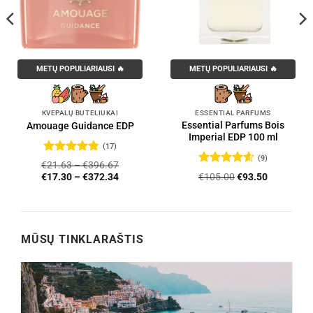
METŲ POPULIARIAUSI 🔥
METŲ POPULIARIAUSI 🔥
KVEPALŲ BUTELIUKAI
ESSENTIAL PARFUMS
Essential Parfums Bois
Amouage Guidance EDP
Imperial EDP 100 ml
(17)
(9)
Įvertinimas:
€
21.63
–
€
396.67
4.76
iš 5
Įvertinimas:
Original
Current
€
105.00
€
93.50
€
17.30
–
€
372.34
4.56
iš 5
price
price
was:
is:
€105.00.
€93.50.
MŪSŲ TINKLARAŠTIS