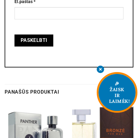
El.paštas
*
🎉
ŽAISK
PANAŠŪS PRODUKTAI
IR
LAIMĖK!