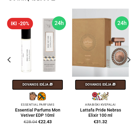
h
24h
24h
IKI -20%
DOVANOS IDĖJA 🎁
DOVANOS IDĖJA 🎁
ESSENTIAL PARFUMS
ARABIŠKI KVEPALAI
Essential Parfums Mon
Lattafa Pride Nebras
Vetiver EDP 10ml
Elixir 100 ml
Original
Current
€
28.04
€
22.43
€
31.32
price
price
was:
is:
€28.04.
€22.43.