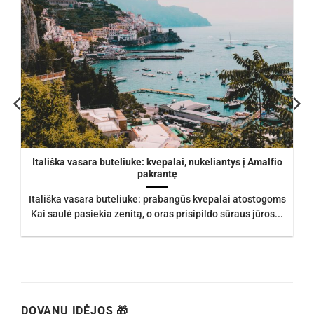
Itališka vasara buteliuke: kvepalai, nukeliantys į Amalfio
pakrantę
Itališka vasara buteliuke: prabangūs kvepalai atostogoms
Kai saulė pasiekia zenitą, o oras prisipildo sūraus jūros...
DOVANŲ IDĖJOS 🎁