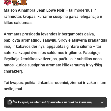
Maison Alhambra Jean Lowe Noir
– tai modernus ir
rafinuotas kvapas, kuriame susipina gaiva, elegancija ir
šiltas saldumas.
Aromatas prasideda levandos ir bergamotės gaiva,
papildyta aromatingu šalaviju. Širdyje atsiveria prabangus
irisų ir kakavos derinys, apgaubtas gintaro šiluma – tai
suteikia kvapui švelnios saldumos ir gilumo. Pabaigoje
išryškėja žemiškos vetiverijos, pačiulio ir subtilios odos
natos, kurios sustiprina aromato išliekamumą ir vyrišką
charakterį.
Tai kvapas, puikiai tinkantis rudeniui, žiemai ir vakariniam
nešiojimui.
Čia kvepalų asistentas! Spauskite ir užduokite klausimą