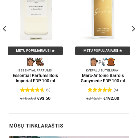
METŲ POPULIARIAUSI 🔥
METŲ POPULIARIAUSI 🔥
ESSENTIAL PARFUMS
KVEPALŲ BUTELIUKAI
Essential Parfums Bois
Marc-Antoine Barrois
Imperial EDP 100 ml
Ganymede EDP 100 ml
(9)
(5)
Įvertinimas:
Įvertinimas:
Original
Current
Original
Current
€
105.00
€
93.50
€
245.21
€
192.00
4.56
iš 5
5
iš 5
price
price
price
price
was:
is:
was:
is:
.
€105.00.
€93.50.
€245.21.
€192.00.
MŪSŲ TINKLARAŠTIS