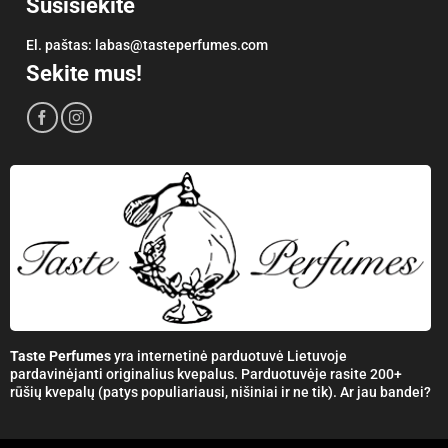
Susisiekite
El. paštas:
labas@tasteperfumes.com
Sekite mus!
Taste Perfumes
yra internetinė parduotuvė Lietuvoje
pardavinėjanti originalius kvepalus. Parduotuvėje rasite 200+
rūšių kvepalų (patys populiariausi, nišiniai ir ne tik). Ar jau bandei?