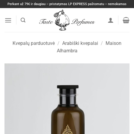
Skip
Perkant už 79€ ir daugiau – pristatymas LP EXPRESS paštomatu – nemokamas
to
content
Kvepalų parduotuvė
/
Arabiški kvepalai
/
Maison
Alhambra