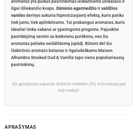
aromatas yra puikus pasirinkimas ieškantiems unikalaus ir
ilgai išliekančio kvapo.
Dūminio agarmedžio
ir
saldžios
vanilės
derinys sukuria hipnotizuojantį efektą, kuris patiks
tiek jums, tiek aplinkiniams. Tai prabangus aromatas, kuris
idealiai tinka vakarui ar ypatingoms progoms. Pajuskite
pasitikėjimą savimi su kiekvienu purškimu, nes šis
aromatas palieka neišdildomą įspūdį. Būtent dėl šio
išskirtinio aromato balanso ir ilgalaikiškumo Maison
Alhambra Smoked Oud & Vanilla tapo vienu populiariausių
pasirinkimų.
Šis aprašymas sukurtas dirbtinio intelekto (DI), informacija gali
būti netiksli.
APRAŠYMAS