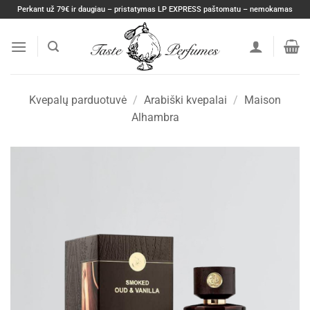
Skip
Perkant už 79€ ir daugiau – pristatymas LP EXPRESS paštomatu – nemokamas
to
content
Kvepalų parduotuvė
/
Arabiški kvepalai
/
Maison
Alhambra