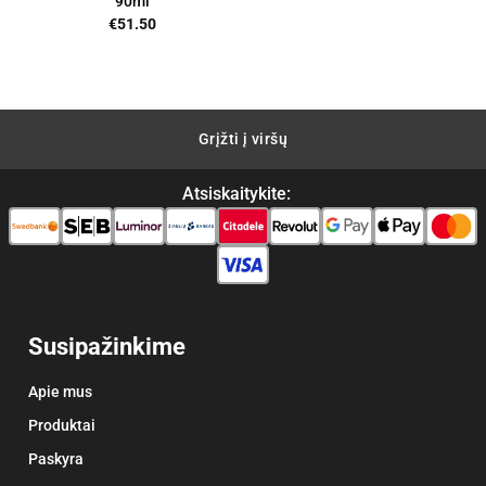
90ml
ent
€
51.50
00.
Grįžti į viršų
Atsiskaitykite:
Susipažinkime
Apie mus
Produktai
Paskyra