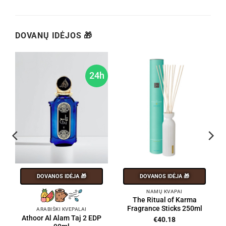
DOVANŲ IDĖJOS 🎁
h
24h
DOVANOS IDĖJA 🎁
DOVANOS IDĖJA 🎁
NAMŲ KVAPAI
The Ritual of Karma
Fragrance Sticks 250ml
ARABIŠKI KVEPALAI
Athoor Al Alam Taj 2 EDP
€
40.18