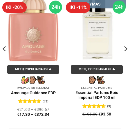
PRISTATYMAS
24h
24h
IKI -20%
IKI -11%
METŲ POPULIARIAUSI 🔥
METŲ POPULIARIAUSI 🔥
KVEPALŲ BUTELIUKAI
ESSENTIAL PARFUMS
Essential Parfums Bois
Amouage Guidance EDP
Imperial EDP 100 ml
(17)
(9)
Įvertinimas:
€
21.63
–
€
396.67
4.76
iš 5
Įvertinimas:
Original
Current
€
105.00
€
93.50
€
17.30
–
€
372.34
4.56
iš 5
price
price
was:
is:
€105.00.
€93.50.