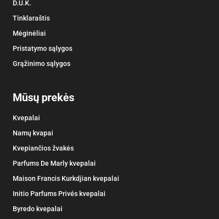
D.U.K.
Tinklaraštis
Mėginėliai
Pristatymo sąlygos
Grąžinimo sąlygos
Mūsų prekės
Kvepalai
Namų kvapai
Kvepiančios žvakės
Parfums De Marly kvepalai
Maison Francis Kurkdjian kvepalai
Initio Parfums Privés kvepalai
Byredo kvepalai