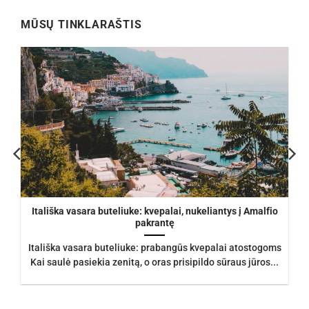
MŪSŲ TINKLARAŠTIS
Itališka vasara buteliuke: kvepalai, nukeliantys į Amalfio
pakrantę
Itališka vasara buteliuke: prabangūs kvepalai atostogoms
Kai saulė pasiekia zenitą, o oras prisipildo sūraus jūros...