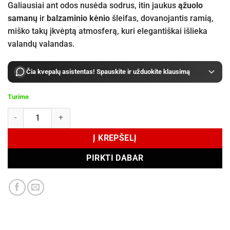
Galiausiai ant odos nusėda sodrus, itin jaukus
ąžuolo
samanų
ir
balzaminio kėnio
šleifas, dovanojantis ramią,
miško takų įkvėptą atmosferą, kuri elegantiškai išlieka
valandų valandas.
Čia kvepalų asistentas! Spauskite ir užduokite klausimą
Turime
produkto kiekis: Maison Margiela Replica Autumn Vibes Eau de Toile
Į KREPŠELĮ
PIRKTI DABAR