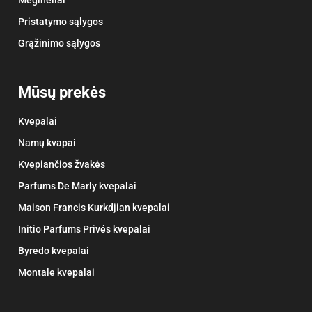
Mėginėliai
Pristatymo sąlygos
Grąžinimo sąlygos
Mūsų prekės
Kvepalai
Namų kvapai
Kvepiančios žvakės
Parfums De Marly kvepalai
Maison Francis Kurkdjian kvepalai
Initio Parfums Privés kvepalai
Byredo kvepalai
Montale kvepalai