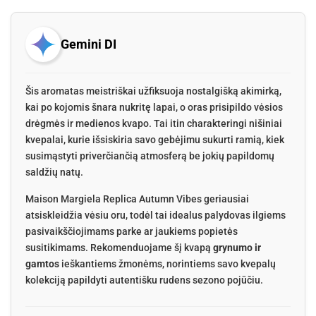
Gemini DI
Šis aromatas meistriškai užfiksuoja nostalgišką akimirką,
kai po kojomis šnara nukritę lapai, o oras prisipildo vėsios
drėgmės ir medienos kvapo. Tai itin charakteringi nišiniai
kvepalai, kurie išsiskiria savo gebėjimu sukurti ramią, kiek
susimąstyti priverčiančią atmosferą be jokių papildomų
saldžių natų.
Maison Margiela Replica Autumn Vibes geriausiai
atsiskleidžia vėsiu oru, todėl tai idealus palydovas ilgiems
pasivaikščiojimams parke ar jaukiems popietės
susitikimams. Rekomenduojame šį kvapą
grynumo ir
gamtos
ieškantiems žmonėms, norintiems savo kvepalų
kolekciją papildyti autentišku rudens sezono pojūčiu.