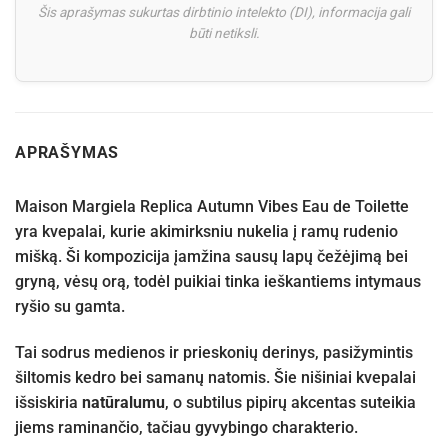
Šis aprašymas sukurtas dirbtinio intelekto (DI), informacija gali
būti netiksli.
APRAŠYMAS
Maison Margiela Replica Autumn Vibes Eau de Toilette
yra kvepalai, kurie akimirksniu nukelia į ramų rudenio
mišką. Ši kompozicija įamžina sausų lapų čežėjimą bei
gryną, vėsų orą, todėl puikiai tinka ieškantiems intymaus
ryšio su gamta.
Tai sodrus medienos ir prieskonių derinys, pasižymintis
šiltomis kedro bei samanų natomis. Šie nišiniai kvepalai
išsiskiria
natūralumu
, o subtilus pipirų akcentas suteikia
jiems raminančio, tačiau gyvybingo charakterio.