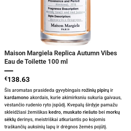
Maison Margiela Replica Autumn Vibes
Eau de Toilette 100 ml
€
138.63
Šis aromatas prasideda gyvybingais
rožinių pipirų
ir
kardamono
akordais, kurie akimirksniu sukuria gaivaus,
vėstančio rudenio ryto įspūdį. Kvepalų širdyje pamažu
skleidžiasi žemiškas
kedro
,
muskato riešuto
bei
morkų
sėklų
derinys, meistriškai atkuriantis po kojomis
traškančių auksinių lapų ir drėgnos žemės pojūtį.