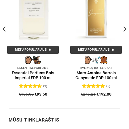
METŲ POPULIARIAUSI 🔥
METŲ POPULIARIAUSI 🔥
ESSENTIAL PARFUMS
KVEPALŲ BUTELIUKAI
Essential Parfums Bois
Marc-Antoine Barrois
Imperial EDP 100 ml
Ganymede EDP 100 ml
(9)
(5)
Įvertinimas:
Įvertinimas:
Original
Current
Original
Current
€
105.00
€
93.50
€
245.21
€
192.00
4.56
iš 5
5
iš 5
price
price
price
price
was:
is:
was:
is:
.
€105.00.
€93.50.
€245.21.
€192.00.
MŪSŲ TINKLARAŠTIS