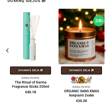
DOVANŲ IDĖJOS 🎁
24h
DOVANOS IDĖJA 🎁
DOVANOS IDĖJA 🎁
NAMŲ KVAPAI
The Ritual of Karma
Fragrance Sticks 250ml
NAMŲ KVAPAI
ORGANIC SANS XMAS
€
40.18
kvepianti žvakė
€
20.20