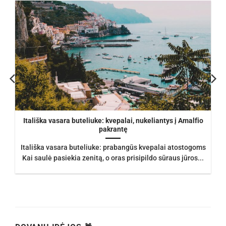
Itališka vasara buteliuke: kvepalai, nukeliantys į Amalfio
pakrantę
Itališka vasara buteliuke: prabangūs kvepalai atostogoms
Kai saulė pasiekia zenitą, o oras prisipildo sūraus jūros...