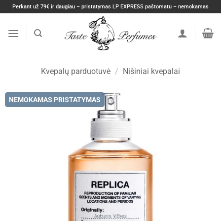
Skip
Perkant už 79€ ir daugiau – pristatymas LP EXPRESS paštomatu – nemokamas
to
content
Kvepalų parduotuvė
/
Nišiniai kvepalai
NEMOKAMAS PRISTATYMAS