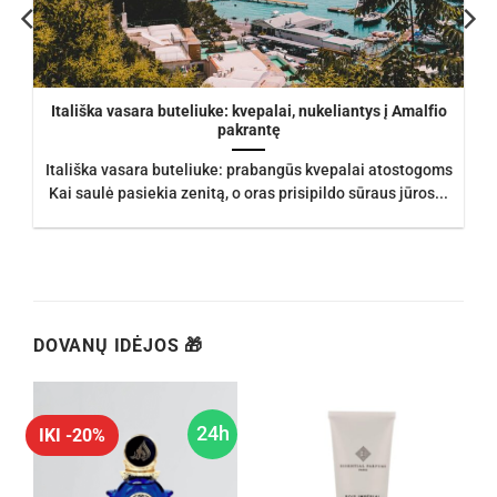
Itališka vasara buteliuke: kvepalai, nukeliantys į Amalfio
pakrantę
Itališka vasara buteliuke: prabangūs kvepalai atostogoms
Kai saulė pasiekia zenitą, o oras prisipildo sūraus jūros...
DOVANŲ IDĖJOS 🎁
h
24h
IKI -20%