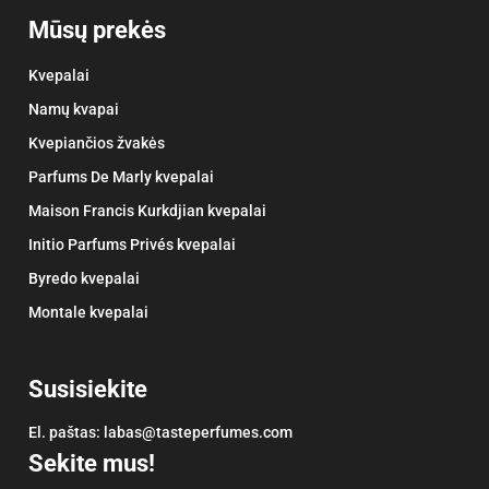
Mūsų prekės
Kvepalai
Namų kvapai
Kvepiančios žvakės
Parfums De Marly kvepalai
Maison Francis Kurkdjian kvepalai
Initio Parfums Privés kvepalai
Byredo kvepalai
Montale kvepalai
Susisiekite
El. paštas:
labas@tasteperfumes.com
Sekite mus!