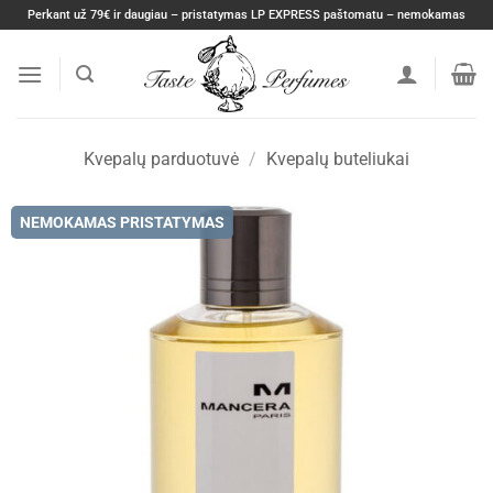
Skip
Perkant už 79€ ir daugiau – pristatymas LP EXPRESS paštomatu – nemokamas
to
content
Kvepalų parduotuvė
/
Kvepalų buteliukai
NEMOKAMAS PRISTATYMAS