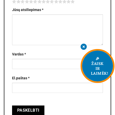
Jūsų atsiliepimas
*
Vardas
*
🎉
ŽAISK
IR
LAIMĖK!
El.paštas
*