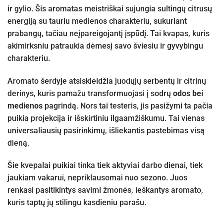
ir gylio. Šis aromatas meistriškai sujungia sultingų citrusų
energiją su tauriu medienos charakteriu, sukuriant
prabangų, tačiau neįpareigojantį įspūdį. Tai kvapas, kuris
akimirksniu patraukia dėmesį savo šviesiu ir gyvybingu
charakteriu.
Aromato šerdyje atsiskleidžia juodųjų serbentų ir citrinų
derinys, kuris pamažu transformuojasi į sodrų
odos bei
medienos
pagrindą. Nors tai testeris, jis pasižymi ta pačia
puikia projekcija ir išskirtiniu ilgaamžiškumu. Tai vienas
universaliausių pasirinkimų, išliekantis pastebimas visą
dieną.
Šie kvepalai puikiai tinka tiek aktyviai darbo dienai, tiek
jaukiam vakarui, nepriklausomai nuo sezono. Juos
renkasi pasitikintys savimi žmonės, ieškantys aromato,
kuris taptų jų stilingu kasdieniu parašu.