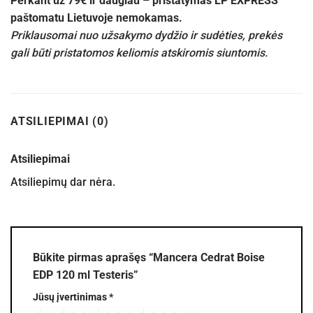
Perkant už 79€ ir daugiau – pristatymas LP EXPRESS
paštomatu Lietuvoje nemokamas.
Priklausomai nuo užsakymo dydžio ir sudėties, prekės
gali būti pristatomos keliomis atskiromis siuntomis.
ATSILIEPIMAI (0)
Atsiliepimai
Atsiliepimų dar nėra.
Būkite pirmas aprašęs “Mancera Cedrat Boise
EDP 120 ml Testeris”
Jūsų įvertinimas
*