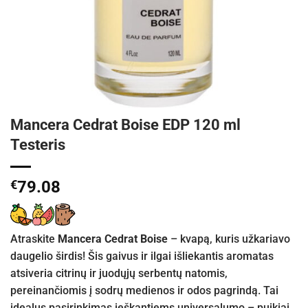
Mancera Cedrat Boise EDP 120 ml
Testeris
€
79.08
Atraskite
Mancera Cedrat Boise
– kvapą, kuris užkariavo
daugelio širdis! Šis gaivus ir ilgai išliekantis aromatas
atsiveria citrinų ir juodųjų serbentų natomis,
pereinančiomis į sodrų medienos ir odos pagrindą. Tai
idealus pasirinkimas ieškantiems universalumo – puikiai