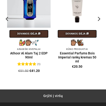
DOVANOS IDĖJA 🎁
DOVANOS IDĖJA 🎁
ARABIŠKI KVEPALAI
KŪNO PRODUKTAI
Athoor Al Alam Taj 2 EDP
Essential Parfums Bois
90ml
Imperial rankų kremas 50
ml
(1)
€
20.50
Įvertinimas:
Original
Current
€
51.50
€
41.20
5
iš 5
price
price
was:
is:
€51.50.
€41.20.
Grįžti į viršų