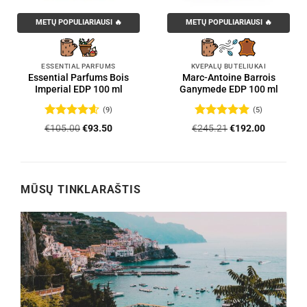
METŲ POPULIARIAUSI 🔥
METŲ POPULIARIAUSI 🔥
ESSENTIAL PARFUMS
KVEPALŲ BUTELIUKAI
Essential Parfums Bois
Marc-Antoine Barrois
Imperial EDP 100 ml
Ganymede EDP 100 ml
(9)
(5)
Įvertinimas:
Įvertinimas:
Original
Current
Original
Current
€
105.00
€
93.50
€
245.21
€
192.00
4.56
iš 5
5
iš 5
price
price
price
price
was:
is:
was:
is:
.
€105.00.
€93.50.
€245.21.
€192.00.
MŪSŲ TINKLARAŠTIS