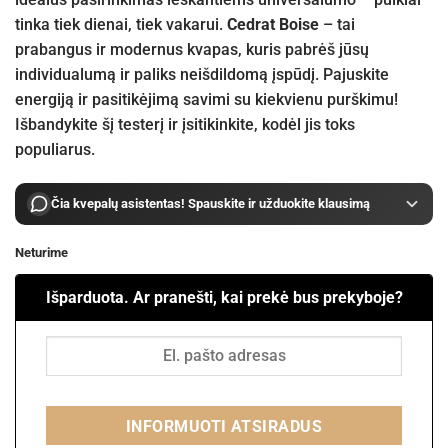
tinka tiek dienai, tiek vakarui.
Cedrat Boise
– tai
prabangus ir modernus kvapas, kuris pabrėš jūsų
individualumą ir paliks neišdildomą įspūdį. Pajuskite
energiją ir pasitikėjimą savimi su kiekvienu purškimu!
Išbandykite šį testerį ir įsitikinkite, kodėl jis toks
populiarus.
Čia kvepalų asistentas! Spauskite ir užduokite klausimą
Neturime
Išparduota. Ar pranešti, kai prekė bus prekyboje?
INFORMUOTI ATSIRADUS