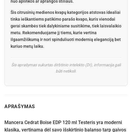
nuo aplinkos ar aprangos stiliaus.
Šis citrusinių medienos kvapų kategorijos atstovas idealiai
tinka ieškantiems patikimo parašo kvapo, kuris vienodai
gerai skambės tiek dalykiniame susitikime, tiek laisvalaikio
metu. Rekomenduojame jį tiems, kurie vertina
ilgaamžiškumą ir nori spinduliuoti modernią eleganciją bet
kuriuo metų laiku.
Šis aprašymas sukurtas dirbtinio intelekto (DI), informacija gali
būti netiksli.
APRAŠYMAS
Mancera Cedrat Boise EDP 120 ml Testeris yra moderni
klasika, vertinama dėl savo išskirtinio balanso tarp gaivos