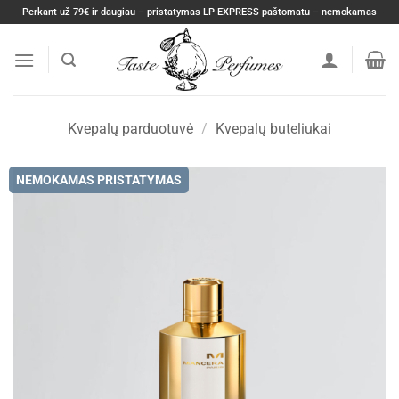
Skip
Perkant už 79€ ir daugiau – pristatymas LP EXPRESS paštomatu – nemokamas
to
content
Kvepalų parduotuvė
/
Kvepalų buteliukai
NEMOKAMAS PRISTATYMAS