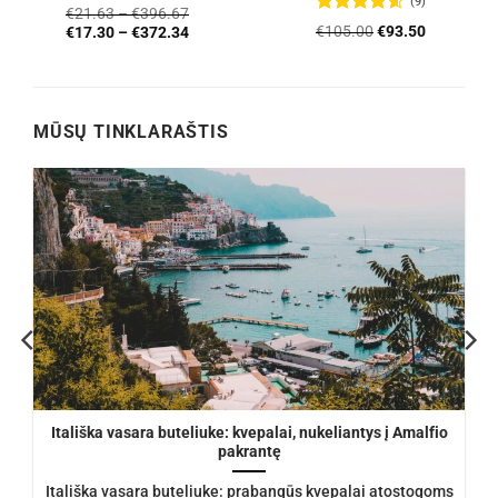
(9)
Įvertinimas:
€
21.63
–
€
396.67
4.76
iš 5
Įvertinimas:
Original
Current
€
105.00
€
93.50
€
17.30
–
€
372.34
4.56
iš 5
price
price
was:
is:
€105.00.
€93.50.
MŪSŲ TINKLARAŠTIS
Itališka vasara buteliuke: kvepalai, nukeliantys į Amalfio
pakrantę
Itališka vasara buteliuke: prabangūs kvepalai atostogoms