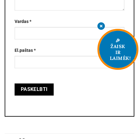
Vardas
*
🎉
ŽAISK
El.paštas
*
IR
LAIMĖK!