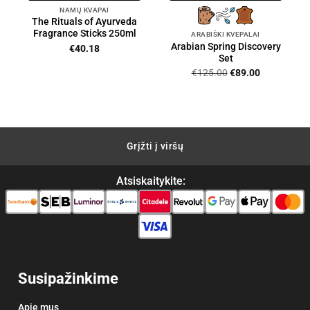
NAMŲ KVAPAI
The Rituals of Ayurveda
Fragrance Sticks 250ml
ARABIŠKI KVEPALAI
Arabian Spring Discovery
€
40.18
Set
Original
Current
€
125.00
€
89.00
price
price
was:
is:
€125.00.
€89.00.
Grįžti į viršų
Atsiskaitykite:
Susipažinkime
Apie mus