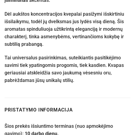
įsimintinas
akcentas.
Dėl aukštos koncentracijos kvepalai pasižymi išskirtiniu
išsilaikymu, todėl jų dvelksmas jus lydės visą dieną. Šis
aromatas spinduliuoja užtikrintą eleganciją ir modernų
charakterį, tinka asmenybėms, vertinančioms kokybę ir
subtilią prabangą.
Tai universalus pasirinkimas, suteikiantis pasitikėjimo
savimi tiek ypatingomis progomis, tiek kasdien. Kvapas
geriausiai atskleidžia savo jaukumą vėsesniu oru,
pabrėždamas jūsų unikalų stilių.
PRISTATYMO INFORMACIJA
Šios prekės išsiuntimo terminas (nuo apmokėjimo
gavimo):
10 darbo dienų.