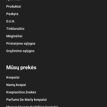
Produktai
Paskyra
D.U.K.
Tinklaraštis
Mėginėliai
Pristatymo sąlygos
Grąžinimo sąlygos
Mūsų prekės
Kvepalai
Namų kvapai
Kvepiančios žvakės
Parfums De Marly kvepalai
Maison Francis Kurkdjian kvepalai