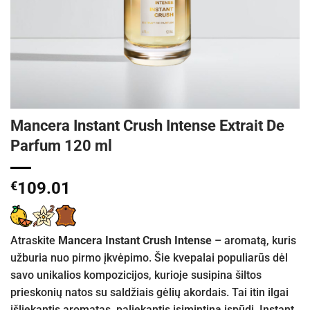
Mancera Instant Crush Intense Extrait De
Parfum 120 ml
€
109.01
Atraskite
Mancera Instant Crush Intense
– aromatą, kuris
užburia nuo pirmo įkvėpimo. Šie kvepalai populiarūs dėl
savo unikalios kompozicijos, kurioje susipina šiltos
prieskonių natos su saldžiais gėlių akordais. Tai itin ilgai
išliekantis aromatas, paliekantis įsimintiną įspūdį. Instant