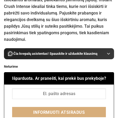
Crush Intense idealiai tinka tiems, kurie nori išsiskirti ir
pabrėžti savo individualumą. Pajuskite prabangos ir
elegancijos dvelksmą su šiuo išskirtiniu aromatu, kuris
papildys Jūsų stilių ir suteiks pasitikėjimo. Tai puikus
pasirinkimas tiek ypatingoms progoms, tiek kasdieniam
naudojimui.
Čia kvepalų asistentas! Spauskite ir užduokite klausimą
Neturime
Išparduota. Ar pranešti, kai prekė bus prekyboje?
INFORMUOTI ATSIRADUS