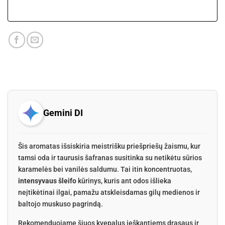
Gemini DI
Šis aromatas išsiskiria meistrišku priešpriešų žaismu, kur
tamsi oda ir taurusis šafranas susitinka su netikėtu sūrios
karamelės bei vanilės saldumu. Tai itin koncentruotas,
intensyvaus šleifo
kūrinys, kuris ant odos išlieka
neįtikėtinai ilgai, pamažu atskleisdamas gilų medienos ir
baltojo muskuso pagrindą.
Rekomenduojame šiuos kvepalus ieškantiems drąsaus ir