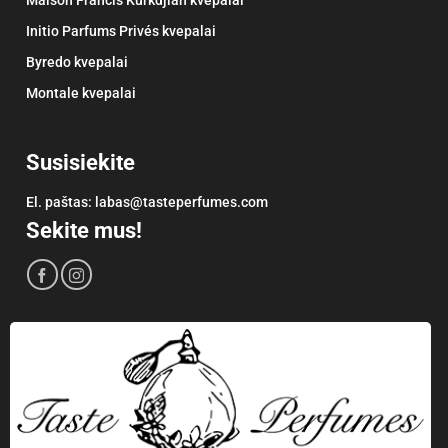
Initio Parfums Privés kvepalai
Byredo kvepalai
Montale kvepalai
Susisiekite
El. paštas:
labas@tasteperfumes.com
Sekite mus!