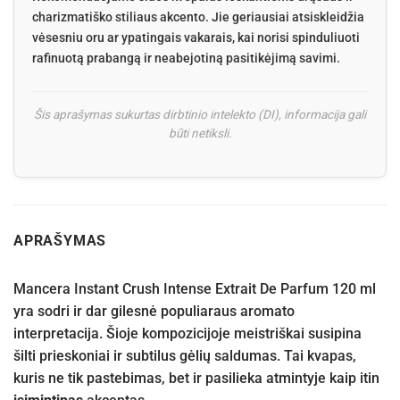
charizmatiško stiliaus akcento. Jie geriausiai atsiskleidžia
vėsesniu oru ar ypatingais vakarais, kai norisi spinduliuoti
rafinuotą prabangą ir neabejotiną pasitikėjimą savimi.
Šis aprašymas sukurtas dirbtinio intelekto (DI), informacija gali
būti netiksli.
APRAŠYMAS
Mancera Instant Crush Intense Extrait De Parfum 120 ml
yra sodri ir dar gilesnė populiaraus aromato
interpretacija. Šioje kompozicijoje meistriškai susipina
šilti prieskoniai ir subtilus gėlių saldumas. Tai kvapas,
kuris ne tik pastebimas, bet ir pasilieka atmintyje kaip itin