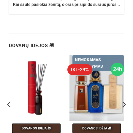
Kai saulė pasiekia zenitą, o oras prisipildo sūraus jūros...
DOVANŲ IDĖJOS 🎁
NEMOKAMAS
PRISTATYMAS
h
24h
IKI -29%
DOVANOS IDĖJA 🎁
DOVANOS IDĖJA 🎁