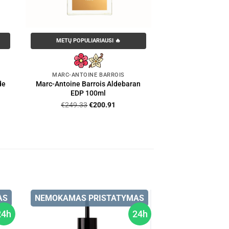
METŲ POPULIARIAUSI 🔥
MARC-ANTOINE BARROIS
de
Marc-Antoine Barrois Aldebaran
EDP 100ml
nt
Original
Current
€
249.33
€
200.91
price
price
was:
is:
00.
€249.33.
€200.91.
AS
NEMOKAMAS PRISTATYMAS
24h
24h