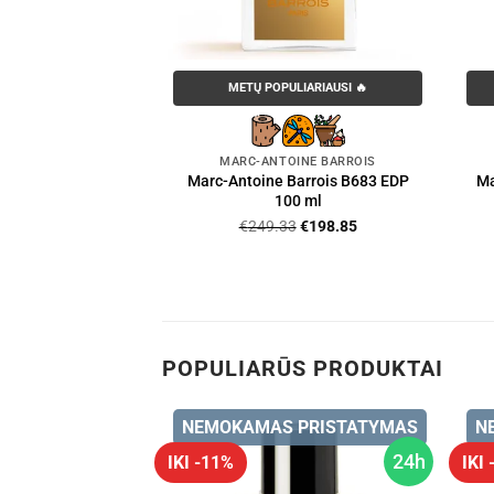
METŲ POPULIARIAUSI 🔥
MARC-ANTOINE BARROIS
Marc-Antoine Barrois B683 EDP
Ma
100 ml
Original
Current
€
249.33
€
198.85
price
price
was:
is:
€249.33.
€198.85.
POPULIARŪS PRODUKTAI
 PRISTATYMAS
NEMOKAMAS PRISTATYMAS
N
24h
24h
IKI -11%
IKI