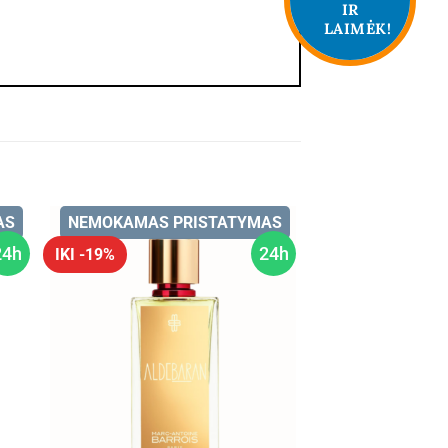
IR
LAIMĖK!
AS
NEMOKAMAS PRISTATYMAS
24h
24h
IKI -19%