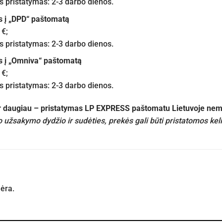
pristatymas: 2-3 darbo dienos.
s į „DPD“ paštomatą
 €;
pristatymas: 2-3 darbo dienos.
s į „Omniva“ paštomatą
 €;
pristatymas: 2-3 darbo dienos.
ir daugiau – pristatymas LP EXPRESS paštomatu Lietuvoje n
 užsakymo dydžio ir sudėties, prekės gali būti pristatomos kel
nėra.