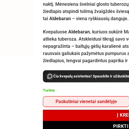
naktį. Mėnesiena švelniai glosto tuberozų
žiedlapis atspindi tolimą žvaigždės šviesą
tai
Aldebaran
– viena ryškiausių danguje.
Kvepaluose
Aldebaran
, kuriuos sukūrė M
atlieka tuberoza. Atskleidusi tikrąjį savo v
nepagražinta – baltųjų gėlių karalienė atsk
rausvais galiukais pažymėtus pumpurus ant
žiedlapius, lengvai pagardintus paprika i
Čia kvepalų asistentas! Spauskite ir užduokit
Turime
Paskutiniai vienetai sandėlyje
Į KR
PIRKT