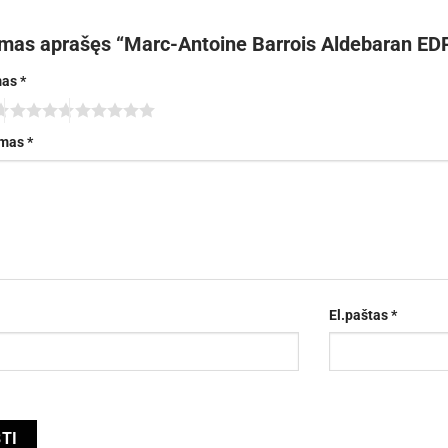
rmas aprašęs “Marc-Antoine Barrois Aldebaran ED
mas
*
imas
*
El.paštas
*