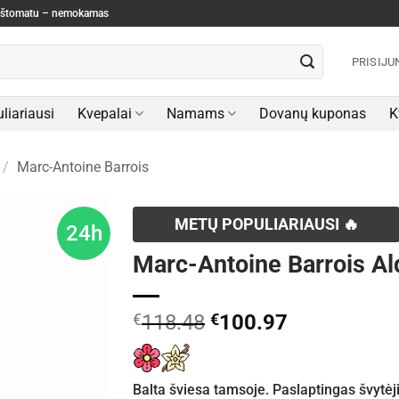
paštomatu – nemokamas
PRISIJU
liariausi
Kvepalai
Namams
Dovanų kuponas
K
/
Marc-Antoine Barrois
METŲ POPULIARIAUSI 🔥
24h
Marc-Antoine Barrois A
Original
Current
€
118.48
€
100.97
price
price
was:
is:
€118.48.
€100.97.
Balta šviesa tamsoje. Paslaptingas švytėji