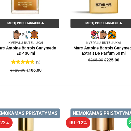
METŲ POPULIARIAUSI 🔥
METŲ POPULIARIAUSI 🔥
KVEPALŲ BUTELIUKAI
KVEPALŲ BUTELIUKAI
rc-Antoine Barrois Ganymede
Marc-Antoine Barrois Ganyme
EDP 30 ml
Extrait De Parfum 50 ml
Original
Curre
€
265.00
€
225.00
(5)
price
price
Įvertinimas:
Original
Current
€
120.00
€
106.00
was:
is:
4.8
iš 5
price
price
€265.00.
€225.
was:
is:
€120.00.
€106.00.
EMOKAMAS PRISTATYMAS
NEMOKAMAS PRISTATYM
 -22%
IKI -12%