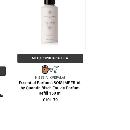
METŲ POPULIARIAUSI 🔥
NIŠINIAI KVEPALAI
Essential Parfums BOIS IMPERIAL
by Quentin Bisch Eau de Parfum
Refill 150 ml
de
€
101.79
nt