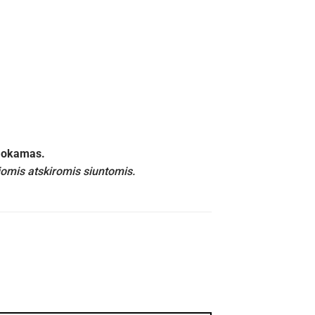
emokamas.
iomis atskiromis siuntomis.