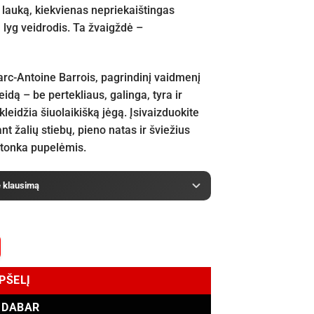
 lauką, kiekvienas nepriekaištingas
 lyg veidrodis. Ta žvaigždė –
arc-Antoine Barrois, pagrindinį vaidmenį
eidą – be pertekliaus, galinga, tyra ir
leidžia šiuolaikišką jėgą. Įsivaizduokite
 žalių stiebų, pieno natas ir šviežius
r tonka pupelėmis.
e klausimą
EPŠELĮ
I DABAR