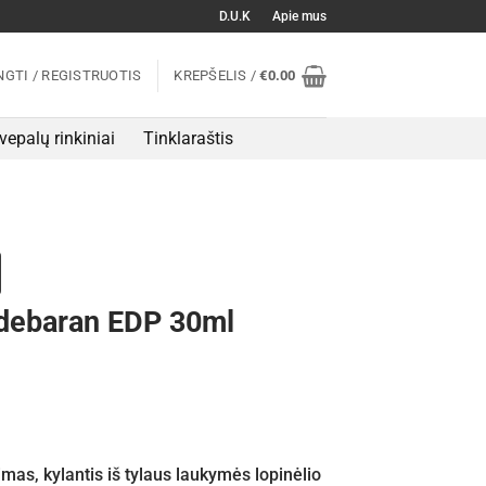
D.U.K
Apie mus
NGTI / REGISTRUOTIS
KREPŠELIS /
€
0.00
vepalų rinkiniai
Tinklaraštis
ldebaran EDP 30ml
mas, kylantis iš tylaus laukymės lopinėlio