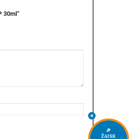
P 30ml”
🎉
ŽAISK