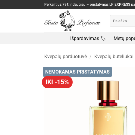
Skip
Perkant už 79€ ir daugiau – pristatymas LP EXPRESS 
to
Ieškoti:
content
Išpardavimas 🏷️
Metų popu
Kvepalų parduotuvė
/
Kvepalų buteliukai
NEMOKAMAS PRISTATYMAS
IKI -15%