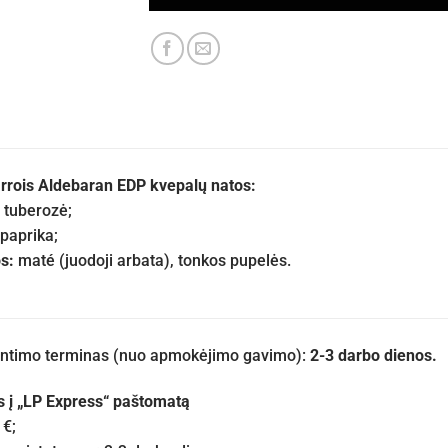
rrois Aldebaran EDP kvepalų natos:
tuberozė;
paprika;
s:
maté (juodoji arbata), tonkos pupelės.
iuntimo terminas (nuo apmokėjimo gavimo):
2-3 darbo dienos.
s į „LP Express“ paštomatą
 €;