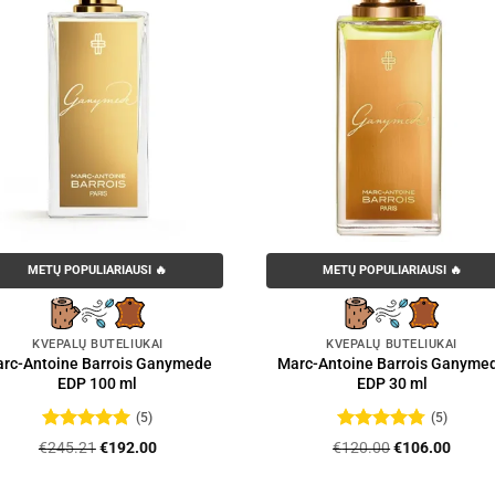
METŲ POPULIARIAUSI 🔥
METŲ POPULIARIAUSI 🔥
KVEPALŲ BUTELIUKAI
KVEPALŲ BUTELIUKAI
rc-Antoine Barrois Ganymede
Marc-Antoine Barrois Ganyme
EDP 100 ml
EDP 30 ml
(5)
(5)
Įvertinimas:
Įvertinimas:
Original
Current
Original
Curre
€
245.21
€
192.00
€
120.00
€
106.00
5
iš 5
4.8
iš 5
price
price
price
price
was:
is:
was:
is: