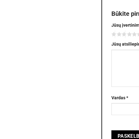
Būkite pi
Jūsų įvertini
Jūsų atsiliep
Vardas
*