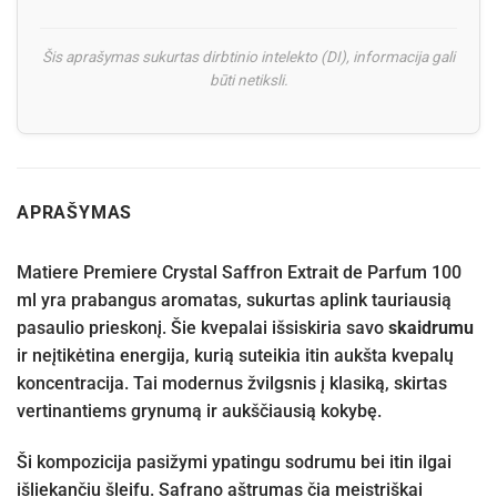
Šis aprašymas sukurtas dirbtinio intelekto (DI), informacija gali
būti netiksli.
APRAŠYMAS
Matiere Premiere Crystal Saffron Extrait de Parfum 100
ml yra prabangus aromatas, sukurtas aplink tauriausią
pasaulio prieskonį. Šie kvepalai išsiskiria savo
skaidrumu
ir neįtikėtina energija, kurią suteikia itin aukšta kvepalų
koncentracija. Tai modernus žvilgsnis į klasiką, skirtas
vertinantiems grynumą ir aukščiausią kokybę.
Ši kompozicija pasižymi ypatingu sodrumu bei itin ilgai
išliekančiu šleifu. Safrano aštrumas čia meistriškai