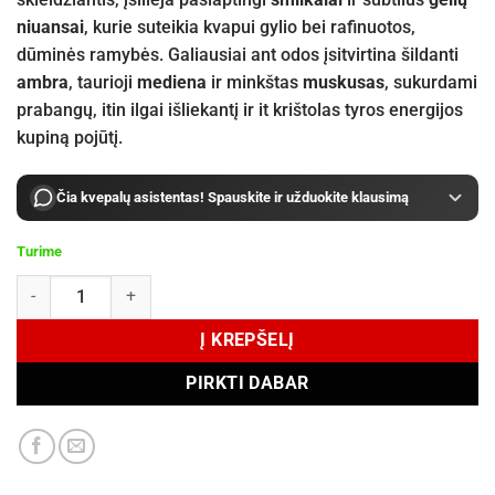
niuansai
, kurie suteikia kvapui gylio bei rafinuotos,
dūminės ramybės. Galiausiai ant odos įsitvirtina šildanti
ambra
, taurioji
mediena
ir minkštas
muskusas
, sukurdami
prabangų, itin ilgai išliekantį ir it krištolas tyros energijos
kupiną pojūtį.
Čia kvepalų asistentas! Spauskite ir užduokite klausimą
Turime
produkto kiekis: Matiere Premiere Crystal Saffron Extrait de Parfum
Į KREPŠELĮ
PIRKTI DABAR