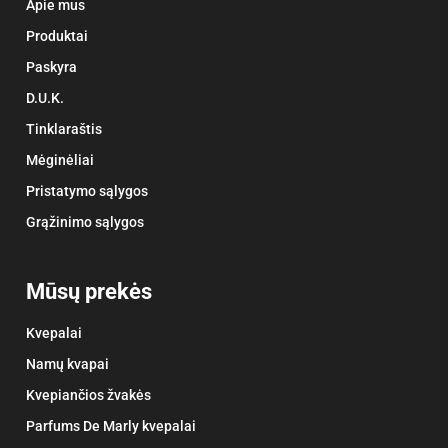
Apie mus
Produktai
Paskyra
D.U.K.
Tinklaraštis
Mėginėliai
Pristatymo sąlygos
Grąžinimo sąlygos
Mūsų prekės
Kvepalai
Namų kvapai
Kvepiančios žvakės
Parfums De Marly kvepalai