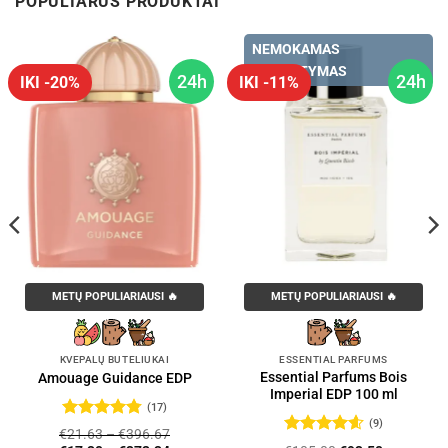
POPULIARŪS PRODUKTAI
NEMOKAMAS
PRISTATYMAS
24h
24h
IKI -20%
IKI -11%
METŲ POPULIARIAUSI 🔥
METŲ POPULIARIAUSI 🔥
KVEPALŲ BUTELIUKAI
ESSENTIAL PARFUMS
Essential Parfums Bois
Amouage Guidance EDP
Imperial EDP 100 ml
(17)
(9)
Įvertinimas:
€
21.63
–
€
396.67
4.76
iš 5
Įvertinimas: