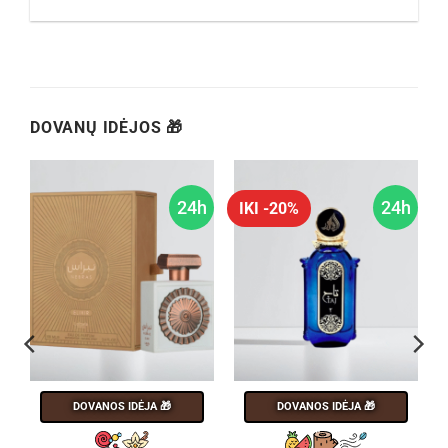
DOVANŲ IDĖJOS 🎁
h
24h
24h
IKI -20%
DOVANOS IDĖJA 🎁
DOVANOS IDĖJA 🎁