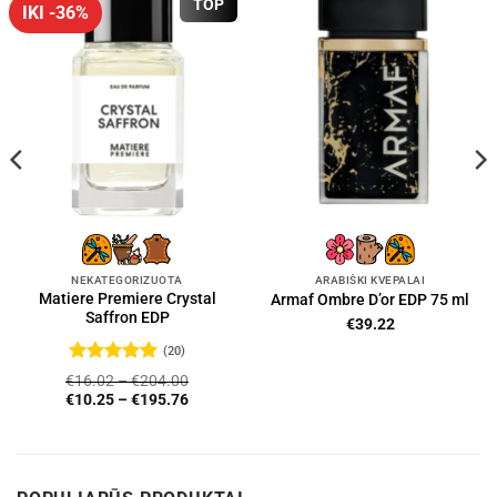
TOP
IKI -36%
NEKATEGORIZUOTA
ARABIŠKI KVEPALAI
Matiere Premiere Crystal
Armaf Ombre D’or EDP 75 ml
Saffron EDP
€
39.22
(20)
Įvertinimas:
€
16.02
–
€
204.00
4.95
iš 5
€
10.25
–
€
195.76