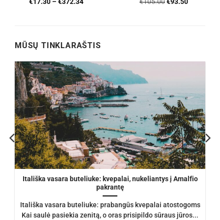
Original
Current
€
105.00
€
93.50
€
17.30
–
€
372.34
4.56
iš 5
price
price
was:
is:
€105.00.
€93.50.
MŪSŲ TINKLARAŠTIS
Itališka vasara buteliuke: kvepalai, nukeliantys į Amalfio
pakrantę
Itališka vasara buteliuke: prabangūs kvepalai atostogoms
Kai saulė pasiekia zenitą, o oras prisipildo sūraus jūros...