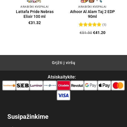
ARABIŠKI KVEPALAI
ARABIŠKI KVEPALAI
Lattafa Pride Nebras
Athoor Al Alam Taj 2 EDP
Elixir 100 ml
90ml
€
31.32
(1)
Įvertinimas:
Original
Current
€
51.50
€
41.20
5
iš 5
price
price
was:
is:
€51.50.
€41.20.
Grįžti į viršų
Atsiskaitykite:
Susipažinkime