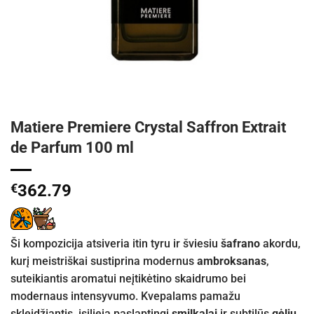
Matiere Premiere Crystal Saffron Extrait
de Parfum 100 ml
€
362.79
Ši kompozicija atsiveria itin tyru ir šviesiu
šafrano
akordu,
kurį meistriškai sustiprina modernus
ambroksanas
,
suteikiantis aromatui neįtikėtino skaidrumo bei
modernaus intensyvumo. Kvepalams pamažu
skleidžiantis, įsilieja paslaptingi
smilkalai
ir subtilūs
gėlių