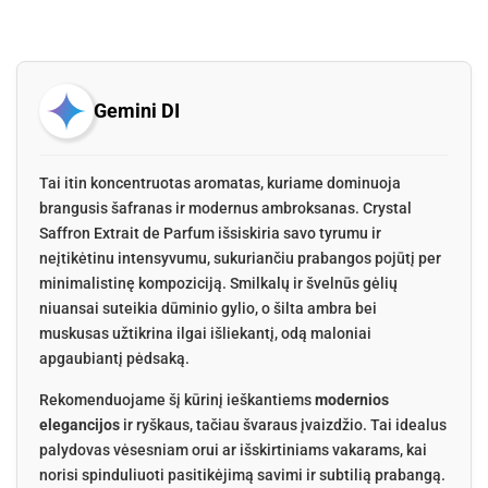
Gemini DI
Tai itin koncentruotas aromatas, kuriame dominuoja
brangusis šafranas ir modernus ambroksanas. Crystal
Saffron Extrait de Parfum išsiskiria savo tyrumu ir
neįtikėtinu intensyvumu, sukuriančiu prabangos pojūtį per
minimalistinę kompoziciją. Smilkalų ir švelnūs gėlių
niuansai suteikia dūminio gylio, o šilta ambra bei
muskusas užtikrina ilgai išliekantį, odą maloniai
apgaubiantį pėdsaką.
Rekomenduojame šį kūrinį ieškantiems
modernios
elegancijos
ir ryškaus, tačiau švaraus įvaizdžio. Tai idealus
palydovas vėsesniam orui ar išskirtiniams vakarams, kai
norisi spinduliuoti pasitikėjimą savimi ir subtilią prabangą.