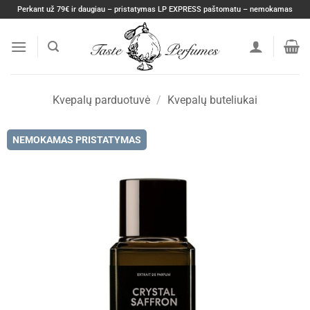
Skip
Perkant už 79€ ir daugiau – pristatymas LP EXPRESS paštomatu – nemokamas
to
content
Kvepalų parduotuvė
/
Kvepalų buteliukai
NEMOKAMAS PRISTATYMAS