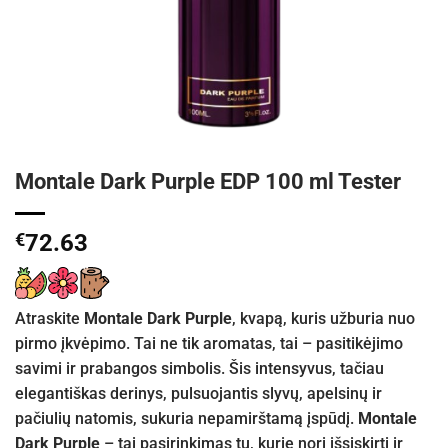
Montale Dark Purple EDP 100 ml Tester
€
72.63
Atraskite
Montale Dark Purple
, kvapą, kuris užburia nuo
pirmo įkvėpimo. Tai ne tik aromatas, tai – pasitikėjimo
savimi ir prabangos simbolis. Šis intensyvus, tačiau
elegantiškas derinys, pulsuojantis slyvų, apelsinų ir
pačiulių natomis, sukuria nepamirštamą įspūdį.
Montale
Dark Purple
– tai pasirinkimas tų, kurie nori išsiskirti ir