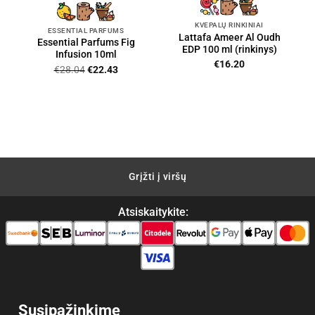
KVEPALŲ RINKINIAI
ESSENTIAL PARFUMS
Lattafa Ameer Al Oudh
Essential Parfums Fig
EDP 100 ml (rinkinys)
Infusion 10ml
€
16.20
Original
Current
€
28.04
€
22.43
price
price
was:
is:
€28.04.
€22.43.
Grįžti į viršų
Atsiskaitykite:
Susipažinkime