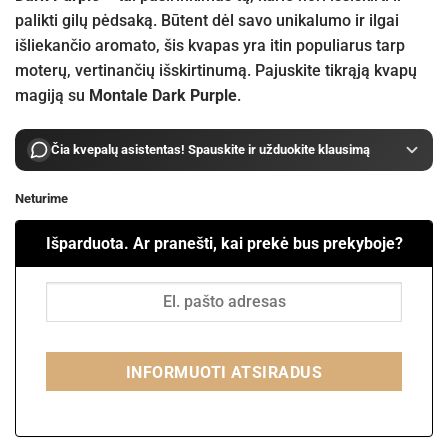
palikti gilų pėdsaką. Būtent dėl savo unikalumo ir ilgai
išliekančio aromato, šis kvapas yra itin populiarus tarp
moterų, vertinančių išskirtinumą. Pajuskite tikrąją kvapų
magiją su
Montale Dark Purple
.
Čia kvepalų asistentas! Spauskite ir užduokite klausimą
Neturime
Išparduota. Ar pranešti, kai prekė bus prekyboje?
INFORMUOTI ATSIRADUS