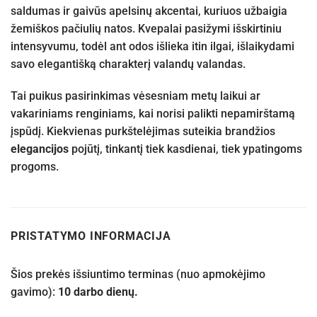
saldumas ir gaivūs apelsinų akcentai, kuriuos užbaigia
žemiškos pačiulių natos. Kvepalai pasižymi išskirtiniu
intensyvumu, todėl ant odos išlieka itin ilgai, išlaikydami
savo elegantišką charakterį valandų valandas.
Tai puikus pasirinkimas vėsesniam metų laikui ar
vakariniams renginiams, kai norisi palikti nepamirštamą
įspūdį. Kiekvienas purkštelėjimas suteikia brandžios
elegancijos
pojūtį, tinkantį tiek kasdienai, tiek ypatingoms
progoms.
PRISTATYMO INFORMACIJA
Šios prekės išsiuntimo terminas (nuo apmokėjimo
gavimo):
10 darbo dienų.