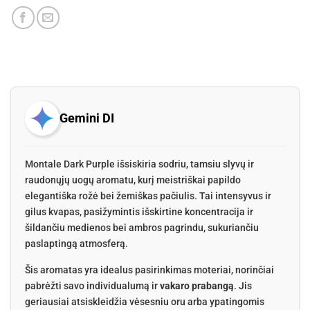
Gemini DI
Montale Dark Purple išsiskiria sodriu, tamsiu slyvų ir
raudonųjų uogų aromatu, kurį meistriškai papildo
elegantiška rožė bei žemiškas pačiulis. Tai intensyvus ir
gilus kvapas, pasižymintis išskirtine koncentracija ir
šildančiu medienos bei ambros pagrindu, sukuriančiu
paslaptingą atmosferą.
Šis aromatas yra idealus pasirinkimas moteriai, norinčiai
pabrėžti savo individualumą ir
vakaro prabangą
. Jis
geriausiai atsiskleidžia vėsesniu oru arba ypatingomis