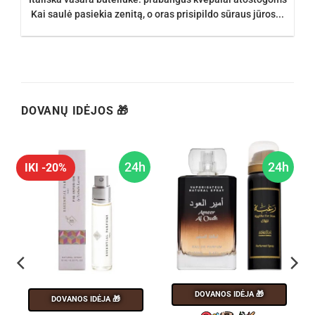
Kai saulė pasiekia zenitą, o oras prisipildo sūraus jūros...
DOVANŲ IDĖJOS 🎁
h
24h
24h
IKI -20%
DOVANOS IDĖJA 🎁
DOVANOS IDĖJA 🎁