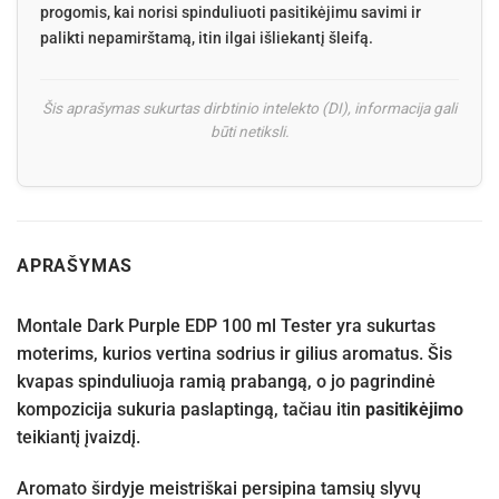
progomis, kai norisi spinduliuoti pasitikėjimu savimi ir
palikti nepamirštamą, itin ilgai išliekantį šleifą.
Šis aprašymas sukurtas dirbtinio intelekto (DI), informacija gali
būti netiksli.
APRAŠYMAS
Montale Dark Purple EDP 100 ml Tester yra sukurtas
moterims, kurios vertina sodrius ir gilius aromatus. Šis
kvapas spinduliuoja ramią prabangą, o jo pagrindinė
kompozicija sukuria paslaptingą, tačiau itin
pasitikėjimo
teikiantį įvaizdį.
Aromato širdyje meistriškai persipina tamsių slyvų