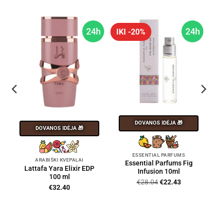
h
24h
24h
IKI -20%
DOVANOS IDĖJA 🎁
DOVANOS IDĖJA 🎁
ESSENTIAL PARFUMS
ARABIŠKI KVEPALAI
Essential Parfums Fig
Lattafa Yara Elixir EDP
Infusion 10ml
100 ml
Original
Current
€
28.04
€
22.43
€
32.40
price
price
was:
is:
€28.04.
€22.43.