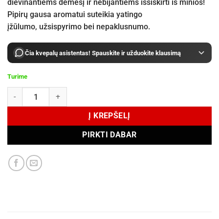
dievinantiems dėmesį ir nebijantiems iššiskirti iš minios!
Pipirų gausa aromatui suteikia yatingo
įžūlumo, užsispyrimo bei nepaklusnumo.
Čia kvepalų asistentas! Spauskite ir užduokite klausimą
Turime
produkto kiekis: Montale Intense Pepper EDP 100 ml
Į KREPŠELĮ
PIRKTI DABAR