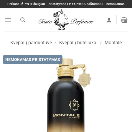
Skip
Perkant už 79€ ir daugiau – pristatymas LP EXPRESS paštomatu – nemokamas
to
content
Kvepalų parduotuvė
/
Kvepalų buteliukai
/
Montale
NEMOKAMAS PRISTATYMAS