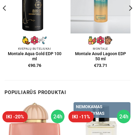
KVEPALŲ BUTELIUKAI
MONTALE
Montale Aqua Gold EDP 100
Montale Aoud Lagoon EDP
ml
50 ml
€
90.76
€
73.71
POPULIARŪS PRODUKTAI
NEMOKAMAS
PRISTATYMAS
24h
24h
IKI -20%
IKI -11%