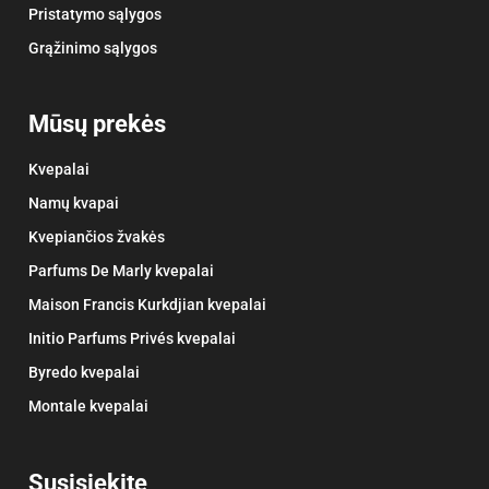
Pristatymo sąlygos
Grąžinimo sąlygos
Mūsų prekės
Kvepalai
Namų kvapai
Kvepiančios žvakės
Parfums De Marly kvepalai
Maison Francis Kurkdjian kvepalai
Initio Parfums Privés kvepalai
Byredo kvepalai
Montale kvepalai
Susisiekite