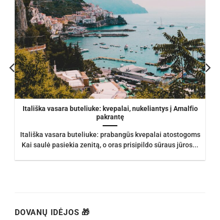
Itališka vasara buteliuke: kvepalai, nukeliantys į Amalfio
pakrantę
Itališka vasara buteliuke: prabangūs kvepalai atostogoms
Kai saulė pasiekia zenitą, o oras prisipildo sūraus jūros...
DOVANŲ IDĖJOS 🎁