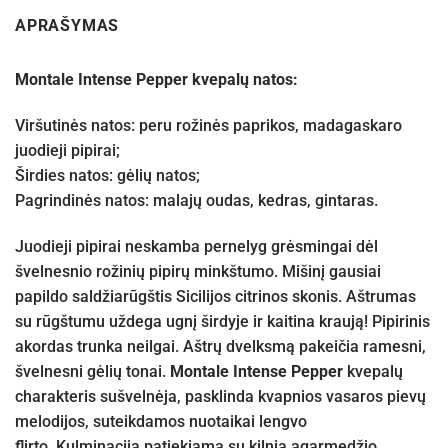
APRAŠYMAS
Montale Intense Pepper kvepalų natos:
Viršutinės natos: peru rožinės paprikos, madagaskaro
juodieji pipirai;
Širdies natos: gėlių natos;
Pagrindinės natos: malajų oudas, kedras, gintaras.
Juodieji pipirai neskamba pernelyg grėsmingai dėl
švelnesnio rožinių pipirų minkštumo. Mišinį gausiai
papildo saldžiarūgštis Sicilijos citrinos skonis. Aštrumas
su rūgštumu uždega ugnį širdyje ir kaitina kraują! Pipirinis
akordas trunka neilgai. Aštrų dvelksmą pakeičia ramesni,
švelnesni gėlių tonai.
Montale Intense Pepper
kvepalų
charakteris sušvelnėja, pasklinda kvapnios vasaros pievų
melodijos, suteikdamos nuotaikai lengvo
flirto. Kulminacija patiekiama su kilnia agarmedžio