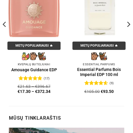
METŲ POPULIARIAUSI 🔥
METŲ POPULIARIAUSI 🔥
KVEPALŲ BUTELIUKAI
ESSENTIAL PARFUMS
Essential Parfums Bois
Amouage Guidance EDP
Imperial EDP 100 ml
(17)
(9)
Įvertinimas:
€
21.63
–
€
396.67
4.76
iš 5
Įvertinimas:
Original
Current
€
105.00
€
93.50
€
17.30
–
€
372.34
4.56
iš 5
price
price
was:
is:
€105.00.
€93.50.
MŪSŲ TINKLARAŠTIS