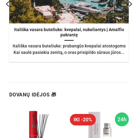
Itališka vasara buteliuke: kvepalai, nukeliantys į Amalfio
pakrantę
Itališka vasara buteliuke: prabangūs kvepalai atostogoms
Kai saulė pasiekia zenitą, o oras prisipildo sūraus jūros...
DOVANŲ IDĖJOS 🎁
h
24h
IKI -20%