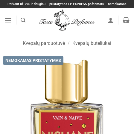
Skip
Perkant už 79€ ir daugiau – pristatymas LP EXPRESS paštomatu – nemokamas
to
content
Kvepalų parduotuvė
/
Kvepalų buteliukai
NEMOKAMAS PRISTATYMAS