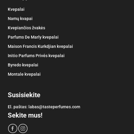
Kvepalai
Namų kvapai
Kvepiančios žvakės
Parfums De Marly kvepalai
Maison Francis Kurkdjian kvepalai
Initio Parfums Privés kvepalai
Byredo kvepalai
Montale kvepalai
Susisiekite
El. paštas:
labas@tasteperfumes.com
Sekite mus!