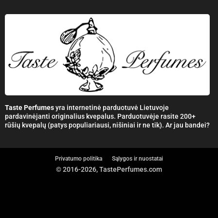
Taste Perfumes
yra internetinė parduotuvė Lietuvoje
pardavinėjanti originalius kvepalus. Parduotuvėje rasite 200+
rūšių kvepalų (patys populiariausi, nišiniai ir ne tik). Ar jau bandei?
Privatumo politika
Sąlygos ir nuostatai
© 2016-2026, TastePerfumes.com