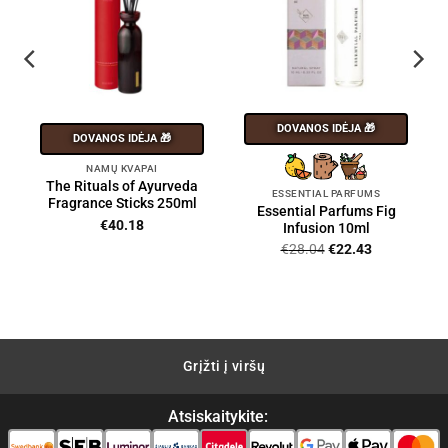
DOVANOS IDĖJA 🎁
DOVANOS IDĖJA 🎁
NAMŲ KVAPAI
The Rituals of Ayurveda
ESSENTIAL PARFUMS
Fragrance Sticks 250ml
Essential Parfums Fig
€
40.18
Infusion 10ml
Original
Current
€
28.04
€
22.43
price
price
was:
is:
€28.04.
€22.43.
Grįžti į viršų
Atsiskaitykite: