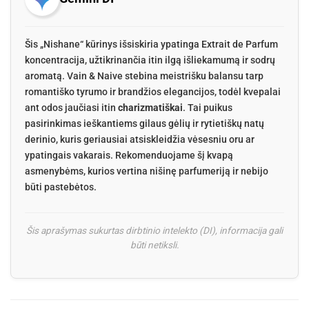
Šis „Nishane“ kūrinys išsiskiria ypatinga Extrait de Parfum
koncentracija, užtikrinančia itin ilgą išliekamumą ir sodrų
aromatą. Vain & Naive stebina meistrišku balansu tarp
romantiško tyrumo ir brandžios elegancijos, todėl kvepalai
ant odos jaučiasi itin
charizmatiškai
. Tai puikus
pasirinkimas ieškantiems gilaus gėlių ir rytietiškų natų
derinio, kuris geriausiai atsiskleidžia vėsesniu oru ar
ypatingais vakarais. Rekomenduojame šį kvapą
asmenybėms, kurios vertina nišinę parfumeriją ir nebijo
būti pastebėtos.
Šis aprašymas sukurtas dirbtinio intelekto (DI), informacija gali
būti netiksli.