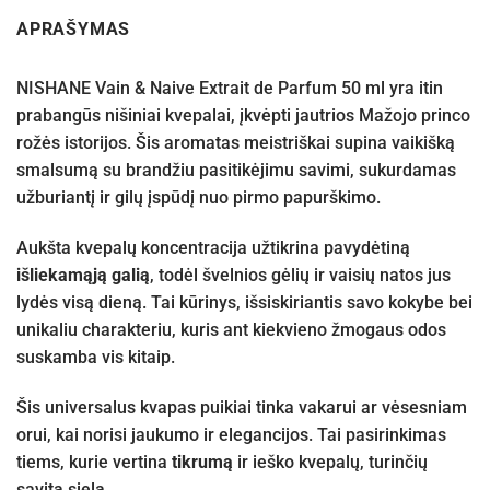
APRAŠYMAS
NISHANE Vain & Naive Extrait de Parfum 50 ml yra itin
prabangūs nišiniai kvepalai, įkvėpti jautrios Mažojo princo
rožės istorijos. Šis aromatas meistriškai supina vaikišką
smalsumą su brandžiu pasitikėjimu savimi, sukurdamas
užburiantį ir gilų įspūdį nuo pirmo papurškimo.
Aukšta kvepalų koncentracija užtikrina pavydėtiną
išliekamąją galią
, todėl švelnios gėlių ir vaisių natos jus
lydės visą dieną. Tai kūrinys, išsiskiriantis savo kokybe bei
unikaliu charakteriu, kuris ant kiekvieno žmogaus odos
suskamba vis kitaip.
Šis universalus kvapas puikiai tinka vakarui ar vėsesniam
orui, kai norisi jaukumo ir elegancijos. Tai pasirinkimas
tiems, kurie vertina
tikrumą
ir ieško kvepalų, turinčių
savitą sielą.