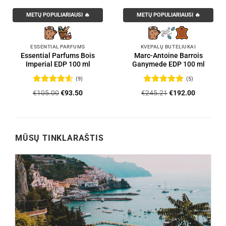
METŲ POPULIARIAUSI 🔥
METŲ POPULIARIAUSI 🔥
ESSENTIAL PARFUMS
KVEPALŲ BUTELIUKAI
Essential Parfums Bois
Marc-Antoine Barrois
Imperial EDP 100 ml
Ganymede EDP 100 ml
(9)
(5)
Įvertinimas:
Įvertinimas:
Original
Current
Original
Current
€
105.00
€
93.50
€
245.21
€
192.00
4.56
iš 5
5
iš 5
price
price
price
price
was:
is:
was:
is:
.
€105.00.
€93.50.
€245.21.
€192.00.
MŪSŲ TINKLARAŠTIS