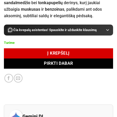
sandalmedžio
bei
tonkapupelių
derinys, kurį jaukiai
užbaigia
muskusas
ir
benzoinas
, palikdami ant odos
aksominį, subtiliai saldų ir elegantišką pėdsaką.
Čia kvepalų asistentas! Spauskite ir užduokite klausimą
Turime
Į KREPŠELĮ
PIRKTI DABAR
Gemini DI