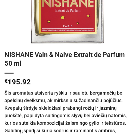
NISHANE Vain & Naive Extrait de Parfum
50 ml
€
195.92
Šis aromatas atsiveria ryškiu ir saulėtu
bergamočių
bei
apelsinų
dvelksmu, akimirksniu sužadinančiu pojūčius.
Kvepalų širdyje skleidžiasi prabangi
rožių
ir
jazminų
puokštė, papildyta sultingomis
slyvų
bei
aviečių
natomis,
kurios suteikia kompozicijai žaismingo gylio ir tekstūros.
Galutinį įspūdį sukuria sodrus ir raminantis
ambros
,