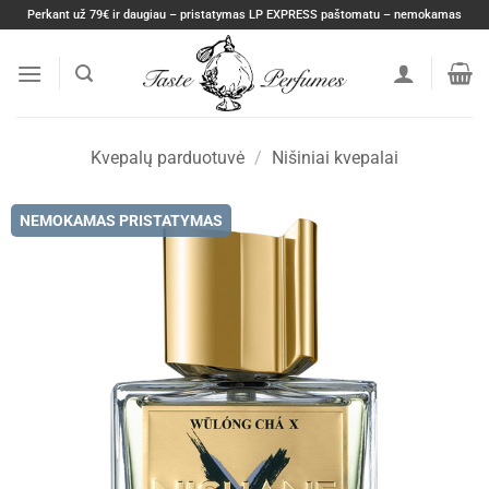
Skip
Perkant už 79€ ir daugiau – pristatymas LP EXPRESS paštomatu – nemokamas
to
content
Kvepalų parduotuvė
/
Nišiniai kvepalai
NEMOKAMAS PRISTATYMAS