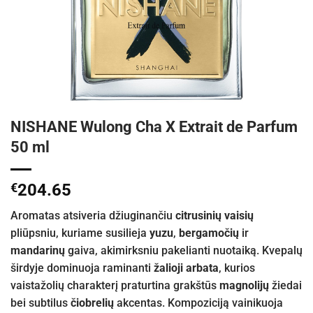
NISHANE Wulong Cha X Extrait de Parfum
50 ml
€
204.65
Aromatas atsiveria džiuginančiu
citrusinių vaisių
pliūpsniu, kuriame susilieja
yuzu
,
bergamočių
ir
mandarinų
gaiva, akimirksniu pakelianti nuotaiką. Kvepalų
širdyje dominuoja raminanti
žalioji arbata
, kurios
vaistažolių charakterį praturtina grakštūs
magnolijų
žiedai
bei subtilus
čiobrelių
akcentas. Kompoziciją vainikuoja