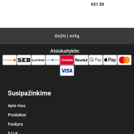
€
51.50
Grįžti į viršų
Atsiskaitykite:
Susipažinkime
Apie mus
Produktai
Paskyra
D.U.K.