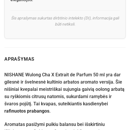
Šis aprašymas sukurtas dirbtinio intelekto (DI), informacija gali
būti netiksli.
APRAŠYMAS
NISHANE Wulong Cha X Extrait de Parfum 50 ml yra dar
gilesnė ir švelnesnė kultinio arbatos aromato versija. Šie
nišiniai kvepalai meistriškai sujungia gaivią oolong arbatą
su ryškiomis citrusų natomis, sukurdami ramybės ir
švaros pojūtį. Tai kvapas, suteikiantis kasdienybei
rafinuotos prabangos
.
Aromatas pasižymi puikiu balansu bei išskirtiniu