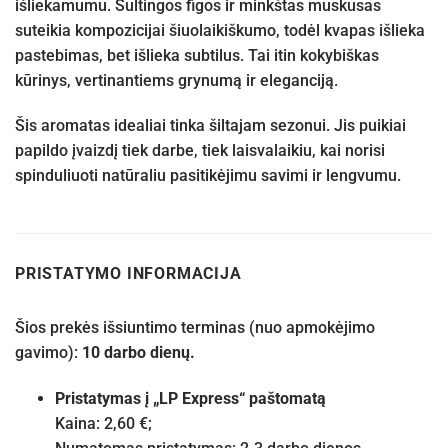
išliekamumu. Sultingos figos ir minkštas muskusas
suteikia kompozicijai šiuolaikiškumo, todėl kvapas išlieka
pastebimas, bet išlieka subtilus. Tai itin kokybiškas
kūrinys, vertinantiems grynumą ir eleganciją.
Šis aromatas idealiai tinka šiltajam sezonui. Jis puikiai
papildo įvaizdį tiek darbe, tiek laisvalaikiu, kai norisi
spinduliuoti natūraliu pasitikėjimu savimi ir lengvumu.
PRISTATYMO INFORMACIJA
Šios prekės išsiuntimo terminas (nuo apmokėjimo
gavimo):
10 darbo dienų.
Pristatymas į „LP Express“ paštomatą
Kaina: 2,60 €;