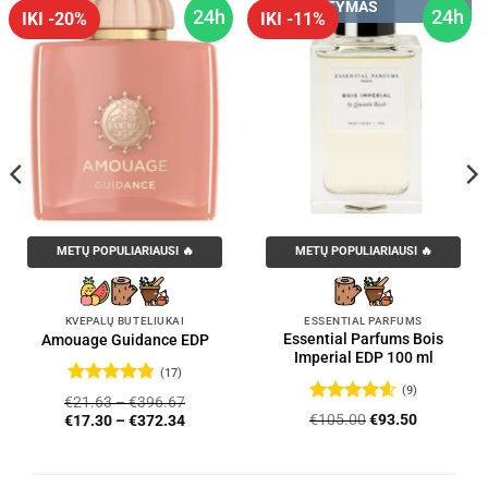
PRISTATYMAS
24h
24h
IKI -20%
IKI -11%
METŲ POPULIARIAUSI 🔥
METŲ POPULIARIAUSI 🔥
KVEPALŲ BUTELIUKAI
ESSENTIAL PARFUMS
Essential Parfums Bois
Amouage Guidance EDP
Imperial EDP 100 ml
(17)
(9)
Įvertinimas:
€
21.63
–
€
396.67
4.76
iš 5
Įvertinimas:
Original
Current
€
105.00
€
93.50
€
17.30
–
€
372.34
4.56
iš 5
price
price
was:
is:
€105.00.
€93.50.