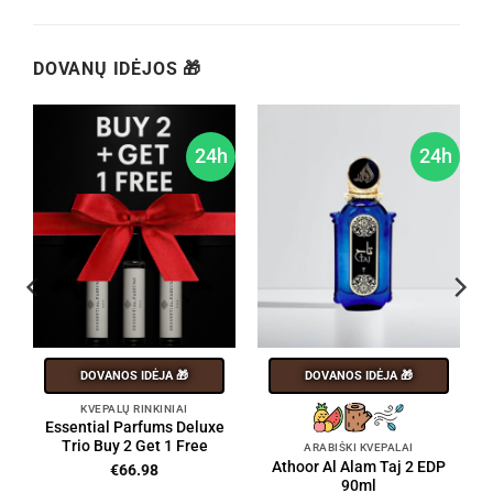
DOVANŲ IDĖJOS 🎁
h
24h
24h
DOVANOS IDĖJA 🎁
DOVANOS IDĖJA 🎁
KVEPALŲ RINKINIAI
Essential Parfums Deluxe
Trio Buy 2 Get 1 Free
ARABIŠKI KVEPALAI
Athoor Al Alam Taj 2 EDP
€
66.98
90ml