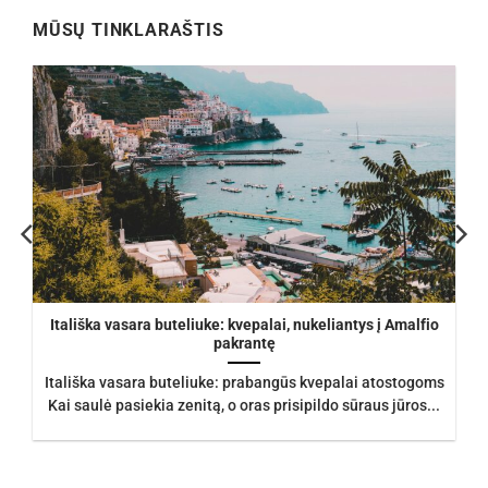
MŪSŲ TINKLARAŠTIS
Itališka vasara buteliuke: kvepalai, nukeliantys į Amalfio
pakrantę
Itališka vasara buteliuke: prabangūs kvepalai atostogoms
Kai saulė pasiekia zenitą, o oras prisipildo sūraus jūros...