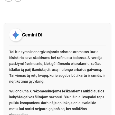
Gemini DI
Tai itin tyras ir energizuojantis arbatos aromatas, kuris
išsiskiria savo skaidrumu bei rafinuotu balansu. Ši versija
pasižymi švelnesniu, kiek gėliškesniu charakteriu, tačiau
išlaiko tą patį ikonišką citrusų ir ulongo arbatos gaivumą.
Tai vienas tų retų kvapų, kurie sugeba būti kartu ir ramūs, ir
neįtikėtinai gyvybingi.
Wulong Cha X rekomenduojame ieškantiems
aukščiausios
kokybės gaivos
šiltajam sezonui. Šie nišiniai kvepalai taps
puikiu kompanionu darbinėje aplinkoje ar laisvalaikio
metu, kai norisi neįpareigojančios, bet solidžios
elegancijos.