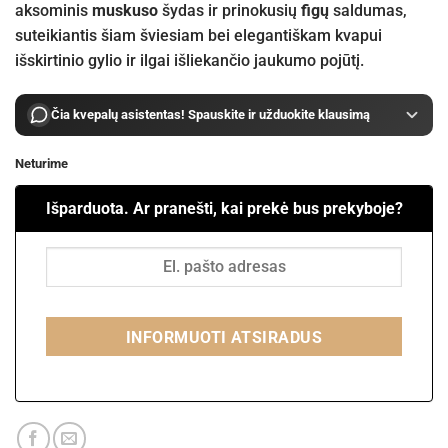
aksominis
muskuso
šydas ir prinokusių
figų
saldumas,
suteikiantis šiam šviesiam bei elegantiškam kvapui
išskirtinio gylio ir ilgai išliekančio jaukumo pojūtį.
Čia kvepalų asistentas! Spauskite ir užduokite klausimą
Neturime
Išparduota. Ar pranešti, kai prekė bus prekyboje?
INFORMUOTI ATSIRADUS