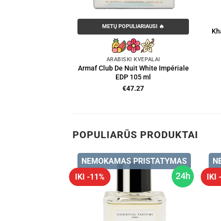
METŲ POPULIARIAUSI 🔥
Kh
ARABIŠKI KVEPALAI
Armaf Club De Nuit White Impériale
EDP 105 ml
€
47.27
POPULIARŪS PRODUKTAI
 PRISTATYMAS
NEMOKAMAS PRISTATYMAS
N
24h
24h
IKI -11%
IKI