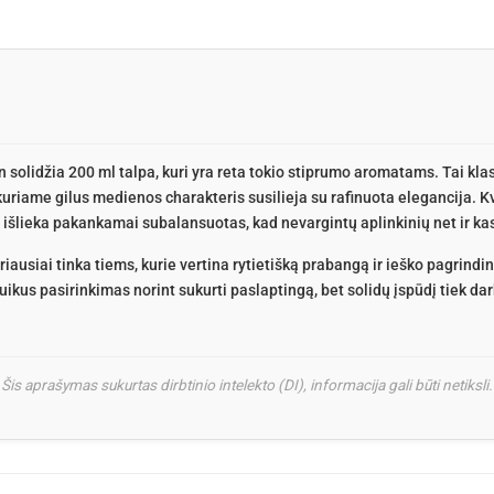
tin solidžia 200 ml talpa, kuri yra reta tokio stiprumo aromatams. Tai kla
uriame gilus medienos charakteris susilieja su rafinuota elegancija.
u išlieka pakankamai subalansuotas, kad nevargintų aplinkinių net ir k
ausiai tinka tiems, kurie vertina rytietišką prabangą ir ieško pagrind
uikus pasirinkimas norint sukurti paslaptingą, bet solidų įspūdį tiek dar
Šis aprašymas sukurtas dirbtinio intelekto (DI), informacija gali būti netiksli.