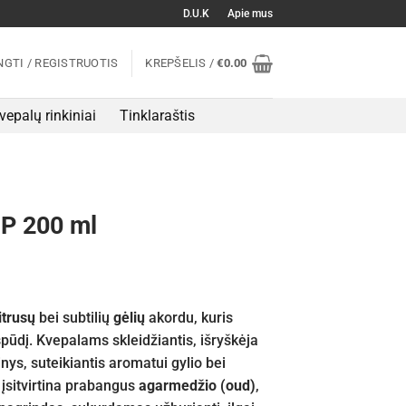
D.U.K
Apie mus
NGTI / REGISTRUOTIS
KREPŠELIS /
€
0.00
vepalų rinkiniai
Tinklaraštis
P 200 ml
itrusų
bei subtilių
gėlių
akordu, kuris
spūdį. Kvepalams skleidžiantis, išryškėja
nys, suteikiantis aromatui gylio bei
s įsitvirtina prabangus
agarmedžio (oud)
,