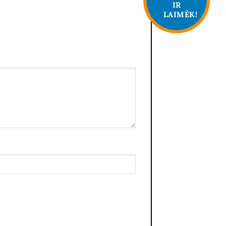
IR
LAIMĖK!