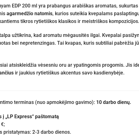
yam EDP 200 ml yra prabangus arabiškas aromatas, sukurtas vert
mis
agarmedžio natomis
, kurios suteikia kvepalams paslaptingu
antiems tikros rytietiškos klasikos ir meistriškos kompozicijos
talpa užtikrina, kad aromatu mėgausitės ilgai. Kvepalai pasižym
otas bei nepretenzingas. Tai kvapas, kuris subtiliai pabrėžia jū
iai atsiskleidžia vėsesniu oru ar ypatingomis progomis. Jis 
kančius
ir jaukius rytietiškus akcentus savo kasdienybėje.
iuntimo terminas (nuo apmokėjimo gavimo):
10 darbo dienų.
s į „LP Express“ paštomatą
 €;
pristatymas: 2-3 darbo dienos.