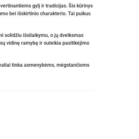
inantiems gylį ir tradicijas. Šis kūrinys
mo bei išskirtinio charakterio. Tai puikus
.
i solidžiu išsilaikymu, o jų dvelksmas
sų vidinę ramybę ir suteikia pasitikėjimo
idealiai tinka asmenybėms, mėgstančioms