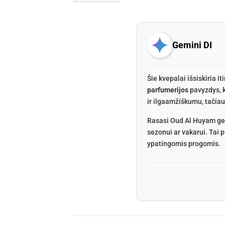
Gemini DI
Šie kvepalai išsiskiria i
parfumerijos
pavyzdys, k
ir ilgaamžiškumu, tačia
Rasasi Oud Al Huyam geri
sezonui ar vakarui. Tai p
ypatingomis progomis.