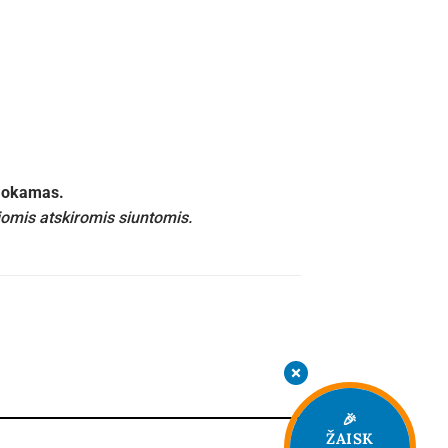
emokamas.
iomis atskiromis siuntomis.
🎉
ŽAISK