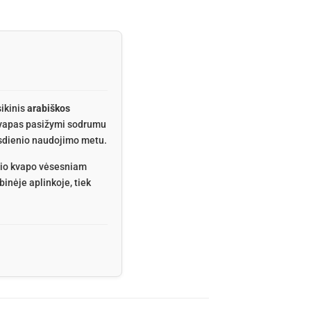
sikinis
arabiškos
 Kvapas pasižymi sodrumu
asdienio naudojimo metu.
inio kvapo vėsesniam
binėje aplinkoje, tiek