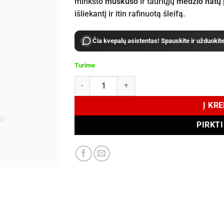
minkšto
muskuso
ir tauriųjų
medžio natų
išliekantį ir itin rafinuotą šleifą.
Čia kvepalų asistentas! Spauskite ir užduokit
Turime
produkto kiekis: Rasasi Oud Al Huyam EDP 200
Į KR
PIRKT