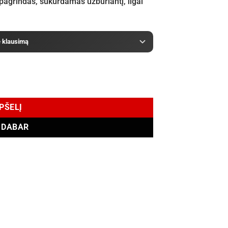
pagrindas, sukurdamas užburiantį, ilgai
e klausimą
 ml
EPŠELĮ
I DABAR