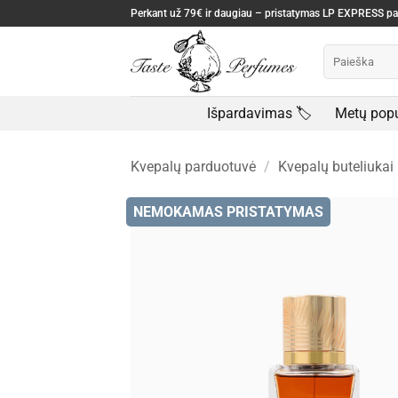
Skip
Perkant už 79€ ir daugiau – pristatymas LP EXPRESS 
to
Ieškoti:
content
Išpardavimas 🏷️
Metų popu
Kvepalų parduotuvė
/
Kvepalų buteliukai
NEMOKAMAS PRISTATYMAS