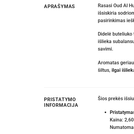
Rasasi Oud Al Hu
APRAŠYMAS
išsiskiria sodrio
pasirinkimas iešk
Didelė buteliuko 
išlieka subalansu
savimi.
Aromatas geriaus
šiltus,
ilgai išlie
Šios prekės išs
PRISTATYMO
INFORMACIJA
Pristatyma
Kaina: 2,60
Numatomas 