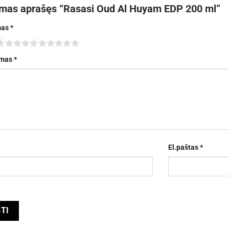
rmas aprašęs “Rasasi Oud Al Huyam EDP 200 ml”
mas
*
imas
*
El.paštas
*