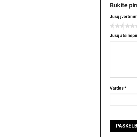
Būkite pi
Jūsų įvertini
Jūsų atsiliep
Vardas
*