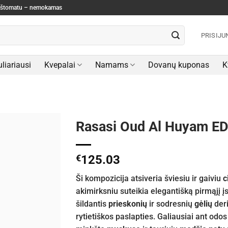
paštomatu – nemokamas
PRISIJU
liariausi
Kvepalai
Namams
Dovanų kuponas
K
Rasasi Oud Al Huyam ED
€
125.03
Ši kompozicija atsiveria šviesiu ir gaiviu
c
akimirksniu suteikia elegantišką pirmąjį į
šildantis
prieskonių
ir sodresnių
gėlių
deri
rytietiškos paslapties. Galiausiai ant odo