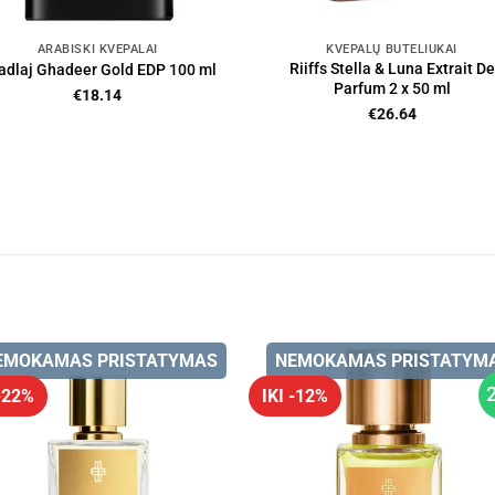
ARABIŠKI KVEPALAI
KVEPALŲ BUTELIUKAI
Riiffs Stella & Luna Extrait De
adlaj Ghadeer Gold EDP 100 ml
Parfum 2 x 50 ml
€
18.14
€
26.64
EMOKAMAS PRISTATYMAS
NEMOKAMAS PRISTATYM
 -22%
IKI -12%