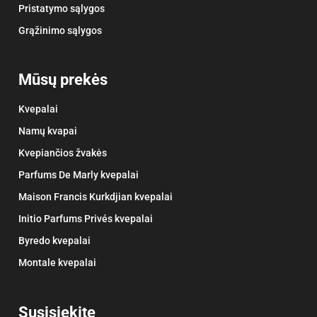
Pristatymo sąlygos
Grąžinimo sąlygos
Mūsų prekės
Kvepalai
Namų kvapai
Kvepiančios žvakės
Parfums De Marly kvepalai
Maison Francis Kurkdjian kvepalai
Initio Parfums Privés kvepalai
Byredo kvepalai
Montale kvepalai
Susisiekite