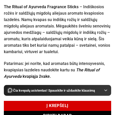
The Ritual of Ayurveda Fragrance Sticks
– Indiškosios
rožės ir saldžiųjų migdolų aliejaus aromato kvapiosios
lazdelės. Namų kvapas su indiškų rožių ir saldžiųjų
migdolų aliejaus aromatais. Mėgaukitės švelniu senovinių
ajurvedos medžiagų – saldžiųjų migdolų ir indiškų rožių –
aromatu, kuris atpalaiduojamai veikia kūną ir sielą. Šis
aromatas tiks bet kuriai namų patalpai – svetainei, vonios
kambariui, virtuvei ar tualetui.
Patarimas: jei norite, kad aromatas būtų intensyvesnis,
kvapiąsias lazdeles naudokite kartu su
The Ritual of
Ayurveda
kvapiąja žvake.
Čia kvepalų asistentas! Spauskite ir užduokite klausimą
Į KREPŠELĮ