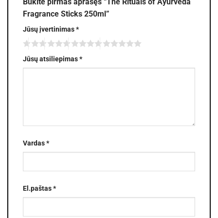
Būkite pirmas aprašęs “The Rituals of Ayurveda
Fragrance Sticks 250ml”
Jūsų įvertinimas
*
Jūsų atsiliepimas
*
Vardas
*
El.paštas
*