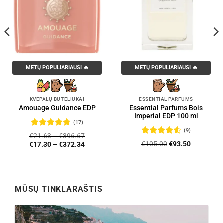
METŲ POPULIARIAUSI 🔥
METŲ POPULIARIAUSI 🔥
KVEPALŲ BUTELIUKAI
ESSENTIAL PARFUMS
Essential Parfums Bois
Amouage Guidance EDP
Imperial EDP 100 ml
(17)
(9)
Įvertinimas:
€
21.63
–
€
396.67
4.76
iš 5
Įvertinimas:
Original
Current
€
105.00
€
93.50
€
17.30
–
€
372.34
4.56
iš 5
price
price
was:
is:
€105.00.
€93.50.
MŪSŲ TINKLARAŠTIS