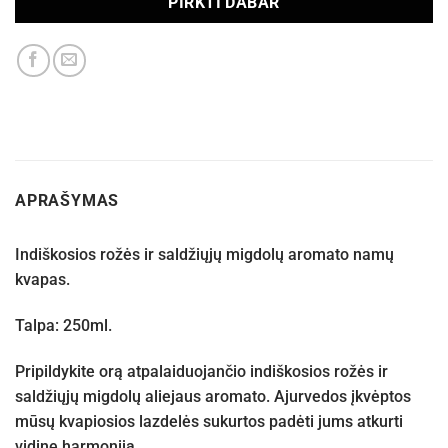
PIRKTI DABAR
APRAŠYMAS
Indiškosios rožės ir saldžiųjų migdolų aromato namų
kvapas.
Talpa: 250ml.
Pripildykite orą atpalaiduojančio indiškosios rožės ir
saldžiųjų migdolų aliejaus aromato. Ajurvedos įkvėptos
mūsų kvapiosios lazdelės sukurtos padėti jums atkurti
vidinę harmoniją.