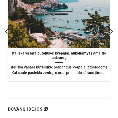
Itališka vasara buteliuke: kvepalai, nukeliantys į Amalfio
pakrantę
Itališka vasara buteliuke: prabangūs kvepalai atostogoms
Kai saulė pasiekia zenitą, o oras prisipildo sūraus jūros...
DOVANŲ IDĖJOS 🎁