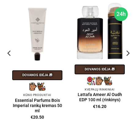
h
24h
DOVANOS IDĖJA 🎁
DOVANOS IDĖJA 🎁
KVEPALŲ RINKINIAI
Lattafa Ameer Al Oudh
KŪNO PRODUKTAI
EDP 100 ml (rinkinys)
Essential Parfums Bois
Imperial rankų kremas 50
€
16.20
ml
€
20.50