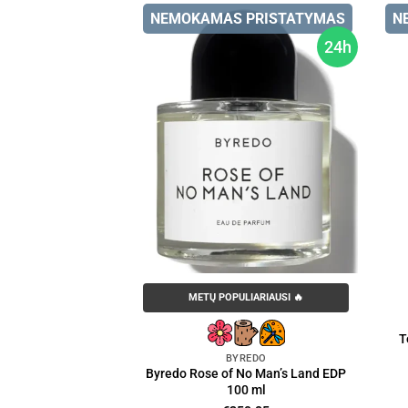
NEMOKAMAS PRISTATYMAS
N
24h
METŲ POPULIARIAUSI 🔥
T
BYREDO
Byredo Rose of No Man’s Land EDP
100 ml