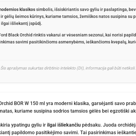
odernios klasikos
simbolis, išsiskiriantis savo gyliu ir paslaptinga, be
o ir gėlių šeimos kūrinys, kuriame tamsios, žemiškos natos susipina su 
lgai išliekantį įspūdį.
Black Orchid rinktis vakarui ar vėsesniam sezonui, kai norisi papildy
inkimas savimi pasitikinčioms asmenybėms, ieškančioms kvepalų, kurie 
Šis aprašymas sukurtas dirbtinio intelekto (DI), informacija gali būti netiksli.
rchid BOR W 150 ml yra moderni klasika, garsėjanti savo praba
tas, kuriame susipina sodrios tamsios gėlės bei egzotiški ak
skiria ypatingu gyliu ir
ilgai išliekančiu
pėdsaku. Juoda orchidėja
kiantį papildomo pasitikėjimo savimi. Tai pasirinkimas ieškant