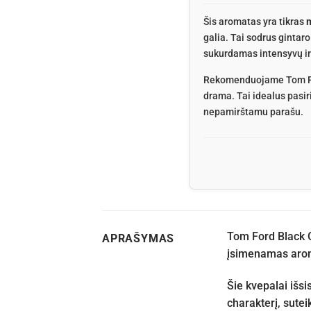
Šis aromatas yra tikras
m
galia. Tai sodrus gintar
sukurdamas intensyvų ir i
Rekomenduojame Tom Ford 
drama. Tai idealus pasir
nepamirštamu parašu.
Tom Ford Black O
APRAŠYMAS
įsimenamas aroma
Šie kvepalai išsi
charakterį, sutei