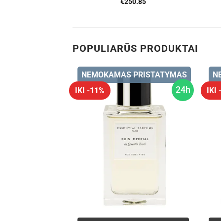
€
250.85
POPULIARŪS PRODUKTAI
 PRISTATYMAS
NEMOKAMAS PRISTATYMAS
N
24h
24h
IKI -11%
IKI