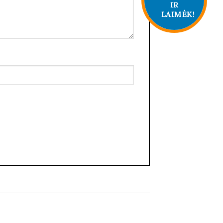
IR
LAIMĖK!