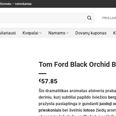
paštomatu – nemokamas
PRISIJU
liariausi
Kvepalai
Namams
Dovanų kuponas
K
Tom Ford Black Orchid 
€
57.85
Šis dramatiškas aromatas atsiveria prab
deriniu, kurį subtiliai papildo šviežios
ber
pražysta paslaptinga ir gundanti
juodoji o
prieskoniais
bei švelniu
lotoso
žiedų arom