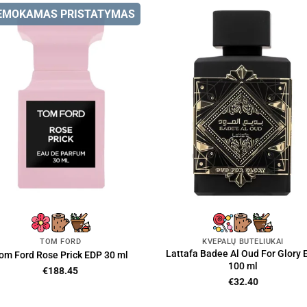
EMOKAMAS PRISTATYMAS
TOM FORD
KVEPALŲ BUTELIUKAI
Lattafa Badee Al Oud For Glory 
om Ford Rose Prick EDP 30 ml
100 ml
€
188.45
€
32.40