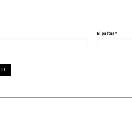
El.paštas
*