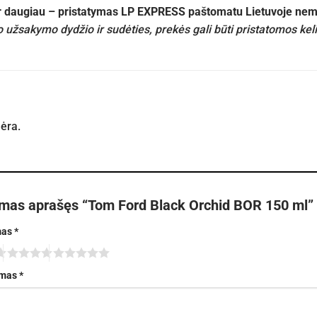
ir daugiau – pristatymas LP EXPRESS paštomatu Lietuvoje n
 užsakymo dydžio ir sudėties, prekės gali būti pristatomos kel
nėra.
rmas aprašęs “Tom Ford Black Orchid BOR 150 ml”
mas
*
imas
*