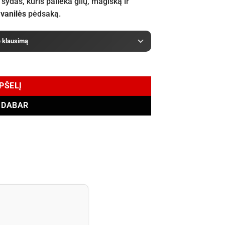
šydas, kuris palieka gilų, magišką ir
i
vanilės
pėdsaką.
e klausimą
EPŠELĮ
I DABAR