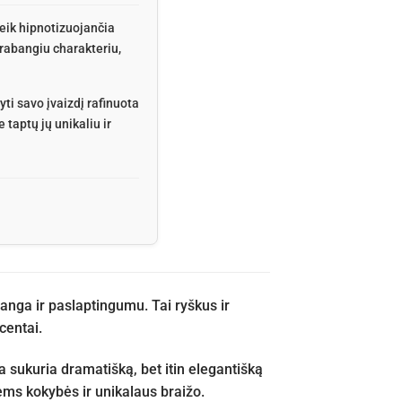
veik hipnotizuojančia
prabangiu charakteriu,
ti savo įvaizdį rafinuota
taptų jų unikaliu ir
nga ir paslaptingumu. Tai ryškus ir
centai.
 sukuria dramatišką, bet itin elegantišką
iems kokybės ir unikalaus braižo.