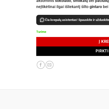
aksominis
šokolado
,
smilkalų
bei
pačiulių
neįtikėtinai ilgai išliekantį šilto
gintaro
be
Čia kvepalų asistentas! Spauskite ir užduokit
Turime
Į KR
PIRKT