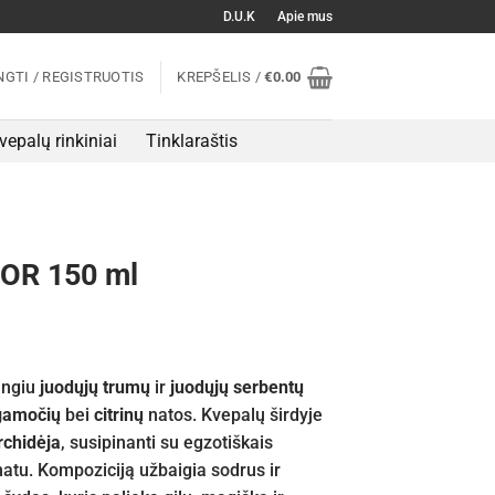
D.U.K
Apie mus
NGTI / REGISTRUOTIS
KREPŠELIS /
€
0.00
vepalų rinkiniai
Tinklaraštis
BOR 150 ml
angiu
juodųjų trumų
ir
juodųjų serbentų
gamočių
bei
citrinų
natos. Kvepalų širdyje
rchidėja
, susipinanti su egzotiškais
atu. Kompoziciją užbaigia sodrus ir