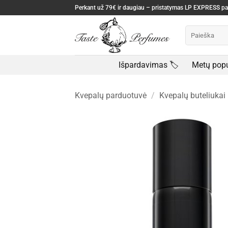
Skip
Perkant už 79€ ir daugiau – pristatymas LP EXPRESS 
to
Ieškoti:
content
Išpardavimas 🏷️
Metų popu
Kvepalų parduotuvė
/
Kvepalų buteliukai