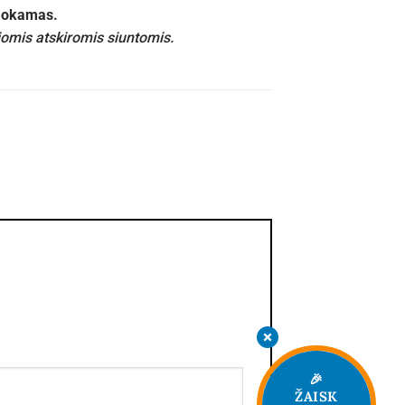
emokamas.
iomis atskiromis siuntomis.
🎉
ŽAISK