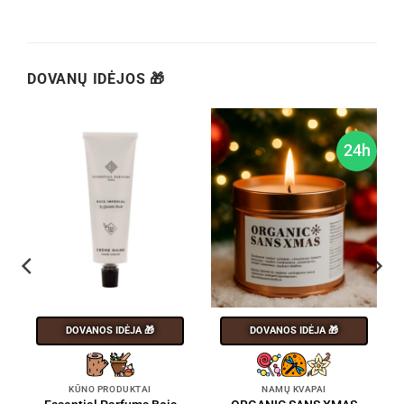
DOVANŲ IDĖJOS 🎁
h
24h
DOVANOS IDĖJA 🎁
DOVANOS IDĖJA 🎁
KŪNO PRODUKTAI
NAMŲ KVAPAI