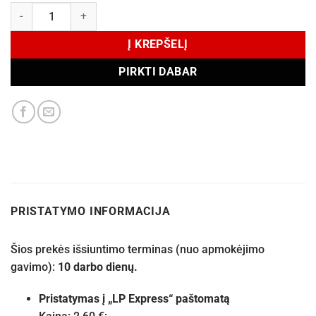
produkto kiekis: Tom Ford Black Orchid EDP 30 ml
Į KREPŠELĮ
PIRKTI DABAR
PRISTATYMO INFORMACIJA
Šios prekės išsiuntimo terminas (nuo apmokėjimo
gavimo):
10 darbo dienų.
Pristatymas į „LP Express“ paštomatą