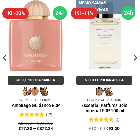
NEMOKAMAS
PRISTATYMAS
24h
24h
IKI -20%
IKI -11%
METŲ POPULIARIAUSI 🔥
METŲ POPULIARIAUSI 🔥
KVEPALŲ BUTELIUKAI
ESSENTIAL PARFUMS
Essential Parfums Bois
Amouage Guidance EDP
Imperial EDP 100 ml
(17)
(9)
Įvertinimas:
€
21.63
–
€
396.67
4.76
iš 5
Įvertinimas:
Original
Current
€
105.00
€
93.50
€
17.30
–
€
372.34
4.56
iš 5
price
price
was:
is: