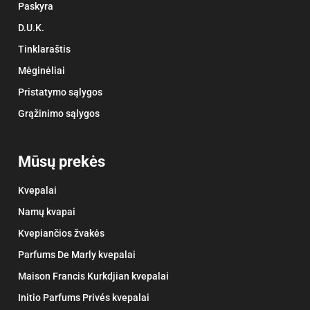
Paskyra
D.U.K.
Tinklaraštis
Mėginėliai
Pristatymo sąlygos
Grąžinimo sąlygos
Mūsų prekės
Kvepalai
Namų kvapai
Kvepiančios žvakės
Parfums De Marly kvepalai
Maison Francis Kurkdjian kvepalai
Initio Parfums Privés kvepalai