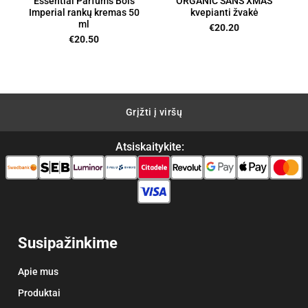
Essential Parfums Bois
ORGANIC SANS XMAS
Imperial rankų kremas 50
kvepianti žvakė
ml
€
20.20
€
20.50
Grįžti į viršų
Atsiskaitykite:
Susipažinkime
Apie mus
Produktai