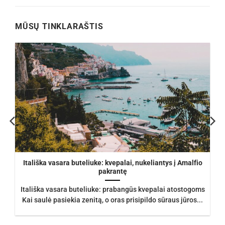
€105.00.
€93.50.
MŪSŲ TINKLARAŠTIS
Itališka vasara buteliuke: kvepalai, nukeliantys į Amalfio
pakrantę
Itališka vasara buteliuke: prabangūs kvepalai atostogoms
Kai saulė pasiekia zenitą, o oras prisipildo sūraus jūros...