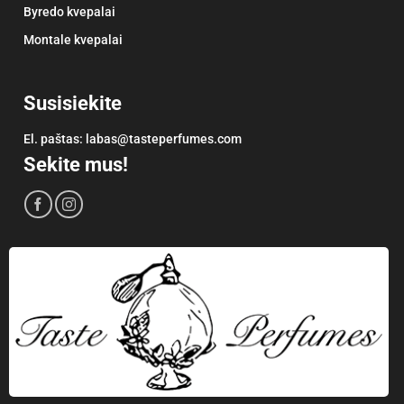
Byredo kvepalai
Montale kvepalai
Susisiekite
El. paštas:
labas@tasteperfumes.com
Sekite mus!