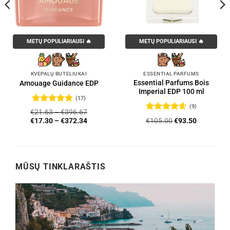
METŲ POPULIARIAUSI 🔥
METŲ POPULIARIAUSI 🔥
KVEPALŲ BUTELIUKAI
ESSENTIAL PARFUMS
Essential Parfums Bois
Amouage Guidance EDP
Imperial EDP 100 ml
(17)
(9)
Įvertinimas:
€
21.63
–
€
396.67
4.76
iš 5
Įvertinimas:
Original
Current
€
105.00
€
93.50
€
17.30
–
€
372.34
4.56
iš 5
price
price
was:
is:
€105.00.
€93.50.
MŪSŲ TINKLARAŠTIS