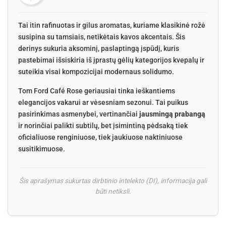
Tai itin rafinuotas ir gilus aromatas, kuriame klasikinė rožė
susipina su tamsiais, netikėtais kavos akcentais. Šis
derinys sukuria aksominį, paslaptingą įspūdį, kuris
pastebimai išsiskiria iš įprastų gėlių kategorijos kvepalų ir
suteikia visai kompozicijai modernaus solidumo.
Tom Ford Café Rose geriausiai tinka ieškantiems
elegancijos vakarui ar vėsesniam sezonui. Tai puikus
pasirinkimas asmenybei, vertinančiai
jausmingą prabangą
ir norinčiai palikti subtilų, bet įsimintiną pėdsaką tiek
oficialiuose renginiuose, tiek jaukiuose naktiniuose
susitikimuose.
Šis aprašymas sukurtas dirbtinio intelekto (DI), informacija gali
būti netiksli.