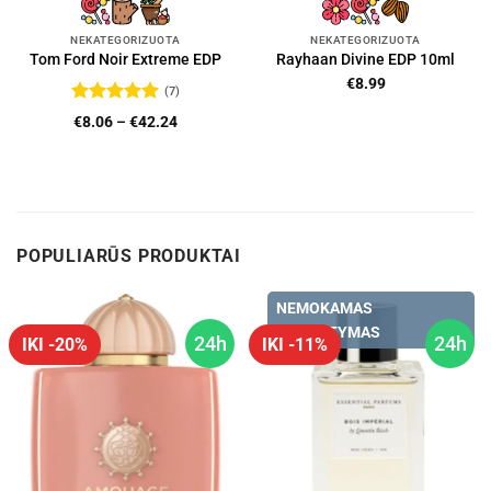
NEKATEGORIZUOTA
NEKATEGORIZUOTA
Tom Ford Noir Extreme EDP
Rayhaan Divine EDP 10ml
€
8.99
(7)
Įvertinimas:
Price
€
8.06
–
€
42.24
5
iš 5
range:
€8.06
through
€42.24
POPULIARŪS PRODUKTAI
NEMOKAMAS
PRISTATYMAS
24h
24h
IKI -20%
IKI -11%