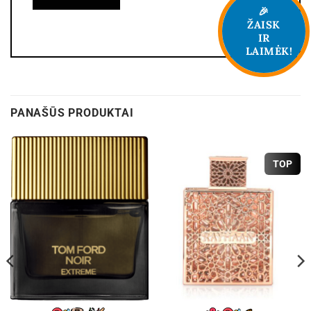
🎉
ŽAISK
IR
LAIMĖK!
PANAŠŪS PRODUKTAI
TOP