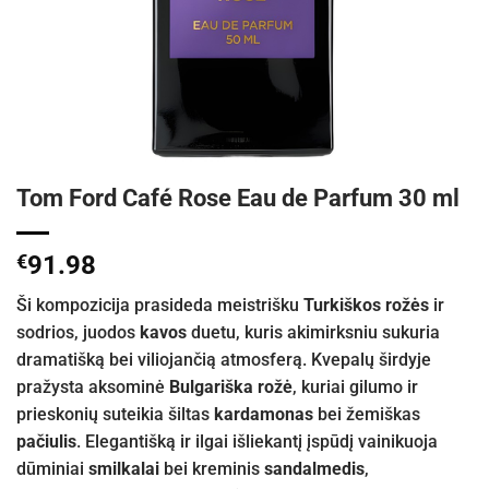
Tom Ford Café Rose Eau de Parfum 30 ml
€
91.98
Ši kompozicija prasideda meistrišku
Turkiškos rožės
ir
sodrios, juodos
kavos
duetu, kuris akimirksniu sukuria
dramatišką bei viliojančią atmosferą. Kvepalų širdyje
pražysta aksominė
Bulgariška rožė
, kuriai gilumo ir
prieskonių suteikia šiltas
kardamonas
bei žemiškas
pačiulis
. Elegantišką ir ilgai išliekantį įspūdį vainikuoja
dūminiai
smilkalai
bei kreminis
sandalmedis
,