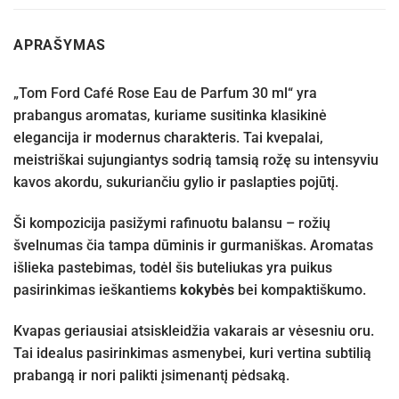
APRAŠYMAS
„Tom Ford Café Rose Eau de Parfum 30 ml“ yra
prabangus aromatas, kuriame susitinka klasikinė
elegancija ir modernus charakteris. Tai kvepalai,
meistriškai sujungiantys sodrią tamsią rožę su intensyviu
kavos akordu, sukuriančiu gylio ir paslapties pojūtį.
Ši kompozicija pasižymi rafinuotu balansu – rožių
švelnumas čia tampa dūminis ir gurmaniškas. Aromatas
išlieka pastebimas, todėl šis buteliukas yra puikus
pasirinkimas ieškantiems
kokybės
bei kompaktiškumo.
Kvapas geriausiai atsiskleidžia vakarais ar vėsesniu oru.
Tai idealus pasirinkimas asmenybei, kuri vertina subtilią
prabangą ir nori palikti įsimenantį pėdsaką.