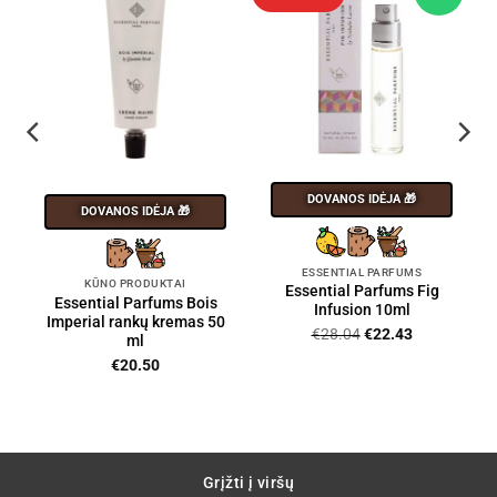
DOVANOS IDĖJA 🎁
DOVANOS IDĖJA 🎁
ESSENTIAL PARFUMS
KŪNO PRODUKTAI
Essential Parfums Fig
Essential Parfums Bois
Infusion 10ml
Imperial rankų kremas 50
Original
Current
€
28.04
€
22.43
ml
price
price
€
20.50
was:
is:
€28.04.
€22.43.
Grįžti į viršų