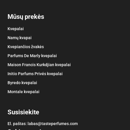
Mūsų prekės
Kvepalai
Namų kvapai
Kvepiančios žvakės
Parfums De Marly kvepalai
Maison Francis Kurkdjian kvepalai
Initio Parfums Privés kvepalai
Byredo kvepalai
Montale kvepalai
Susisiekite
El. paštas:
labas@tasteperfumes.com