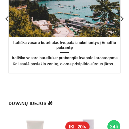
Itališka vasara buteliuke: kvepalai, nukeliantys į Amalfio
pakrantę
Itališka vasara buteliuke: prabangūs kvepalai atostogoms
Kai saulė pasiekia zenitą, o oras prisipildo sūraus jūros...
DOVANŲ IDĖJOS 🎁
h
24h
IKI -20%